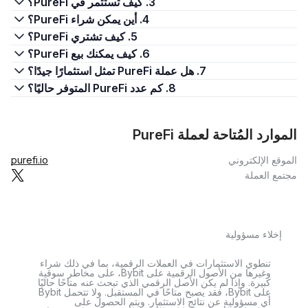
3. كيف تستثمر في PureFi؟
4. أين يمكن شراء PureFi؟
5. كيف تشتري PureFi؟
6. كيف يمكنك بيع PureFi؟
7. هل عملة PureFi تمثل استثمارًا جيدًا؟
8. كم عدد PureFi المتوفر حاليًا؟
الموارد المُتاحة لعملة PureFi
الموقع الإلكتروني
purefi.io
مجتمع العملة
إخلاء مسؤولية
تنطوي الاستثمارات في العملات الرقمية، بما في ذلك شراء
وغيرها من الأصول الرقمية على Bybit، على مخاطر سوقية
كبيرة. وإذا لم يكن الأصل الرقمي الذي تبحث عنه متاحًا حاليًا
على Bybit، فقد يصبح متاحًا في المستقبل. ولا تتحمل Bybit
أي مسؤولية عن نتائج الاستثمار. ويتم الحصول على