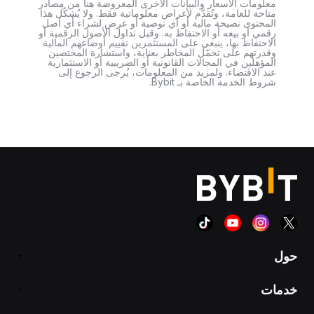
معلومات الأسعار والبيانات الأخرى المعروضة هنا من مصادر
متاحة للعامة، وتُقدَّم لأغراض معلوماتية فقط. ولا يُشكّل هذا
المحتوى نصيحة مالية أو أي توصية أو عرض لشراء أي أصل
رقمي أو بيعه أو الاحتفاظ به. وقبل تداول الأصول الرقمية أو
الاحتفاظ بها، ينبغي على المستثمرين تقييم أوضاعهم المالية
وقدرتهم على تحمّل المخاطر بعناية، واستشارة المختصين
المؤهلين في المجالات القانونية أو الضريبية أو الاستثمارية
عند الاقتضاء. ولمزيد من المعلومات، يُرجى الرجوع إلى
شروط الخدمة الخاصة بـ Bybit.
حول
خدمات