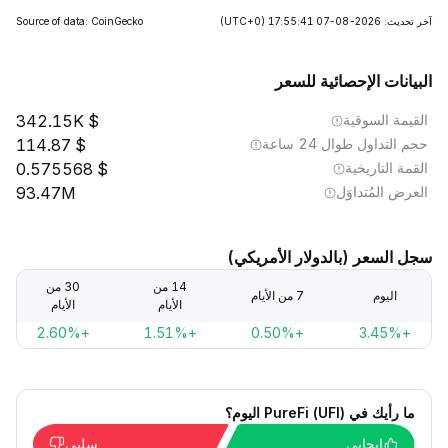
آخر تحديث: 2026-08-07 17:55:41
(UTC+0)
Source of data: CoinGecko
البيانات الإحصائية للسعر
القيمة السوقية
342.15K
حجم التداول طوال 24 ساعة
114.87
القمة التاريخية
0.575568
العرض المُتداوَل
93.47M
سجل السعر (بالدولار الأمريكي)
14 من
30 من
اليوم
7 من الأيام
الأيام
الأيام
+2.60%
+1.51%
+0.50%
+3.45%
ما رأيك في PureFi (UFI) اليوم؟
إيجابي
سلبي