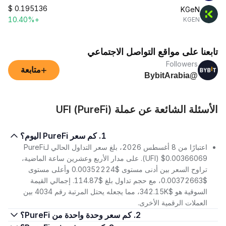
$
0.195136
KGeN
+10.40%
KGEN
تابعنا على مواقع التواصل الاجتماعي
Followers
+
متابعة
@BybitArabia
الأسئلة الشائعة عن عملة UFI (PureFi)
1. كم سعر PureFi اليوم؟
اعتبارًا من 8 أغسطس 2026، بلغ سعر التداول الحالي لـPureFi
(UFI) $0.00366069. على مدار الأربع وعشرين ساعة الماضية،
تراوح السعر بين أدنى مستوى $0.00352224 وأعلى مستوى
$0.00372663، مع حجم تداول بلغ $114.87. إجمالي القيمة
السوقية هو $342.15K، مما يجعله يحتل المرتبة رقم 4034 بين
العملات الرقمية الأخرى.
2. كم سعر وحدة واحدة من PureFi؟