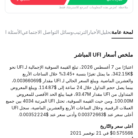
ملاحظة: تُعرَض هذه المعلومات كمرجع للاسترشاد فقط.
لمحة عامة
تحليل
الأخبار
الترتيب
وسائل التواصل الاجتماعي
الأسئلة الش
ملخص أسعار UFI المباشر
اعتبارًا من 7 أغسطس 2026، تبلغ القيمة السوقية الإجمالية لـ UFI نحو
$342.15K، ما يمثل تغيرًا بنسبة +3.45% خلال الساعات الأربع
والعشرين الماضية. ويبلغ السعر الحالي لـ UFI مقدار $0.00366069،
بينما يصل حجم التداول خلال 24 ساعة إلى $114.87. ويبلغ المعروض
المتداول من UFI مقدار 93.47M، فيما يبلغ الحد الأقصى للمعروض
100.00M. ومن حيث القيمة السوقية، تحتل UFI المرتبة 4034 بين جميع
العملات الرقمية. وخلال الساعات الأربع والعشرين الماضية، سجل UFI
أعلى سعر عند $0.00372663 وأدنى سعر عند $0.00352224.
أعلى سعر والتّاريخ
$0.575568 في 21 نوفمبر 2021