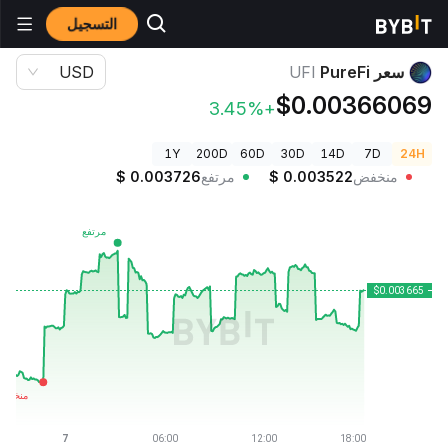
التسجيل
أسعار العملات الرقمية
سعر PureFi UFI
سعر PureFi
UFI
USD
$0.00366069
+3.45%
1Y
200D
60D
30D
14D
7D
24H
منخفض
0.003522
$
مرتفع
0.003726
$