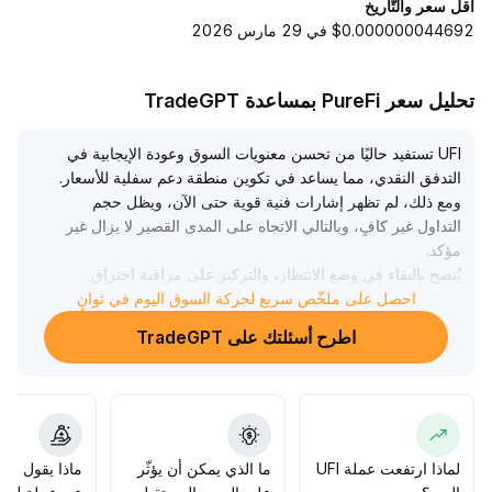
أقل سعر والتّاريخ
$0.000000044692 في 29 مارس 2026
تحليل سعر PureFi بمساعدة TradeGPT
UFI تستفيد حاليًا من تحسن معنويات السوق وعودة الإيجابية في
التدفق النقدي، مما يساعد في تكوين منطقة دعم سفلية للأسعار
.
ومع ذلك، لم تظهر إشارات فنية قوية حتى الآن، ويظل حجم
التداول غير كافٍ، وبالتالي الاتجاه على المدى القصير لا يزال غير
مؤكد
.
يُنصح بالبقاء في وضع الانتظار، والتركيز على مراقبة اختراق
متزامن في الشموع وحجم التداول
.
احصل على ملخّص سريع لحركة السوق اليوم في ثوانٍ
إذا تم اختراق منطقة المقاومة الرئيسية (بالاستناد إلى أعلى نقطة
اطرح أسئلتك على TradeGPT
خلال الشهر)، يمكن زيادة المراكز بشكل معتدل، وإلا يجب الحذر
في الدخول والسيطرة على حجم المخاطر
.
لماذا ارتفعت عملة UFI
ما الذي يمكن أن يؤثّر
ماذا يقول الم