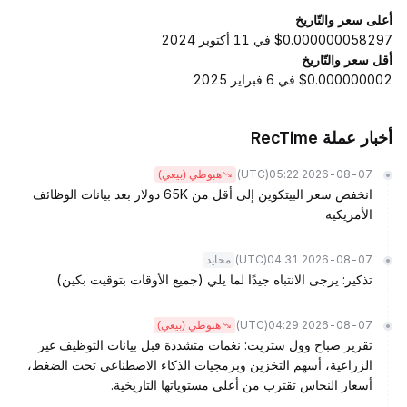
أعلى سعر والتّاريخ
$0.000000058297 في 11 أكتوبر 2024
أقل سعر والتّاريخ
$0.000000002 في 6 فبراير 2025
أخبار عملة RecTime
(UTC)
2026-08-07 05:22
هبوطي (بيعي)
انخفض سعر البيتكوين إلى أقل من 65K دولار بعد بيانات الوظائف
الأمريكية
(UTC)
2026-08-07 04:31
محايد
تذكير: يرجى الانتباه جيدًا لما يلي (جميع الأوقات بتوقيت بكين).
(UTC)
2026-08-07 04:29
هبوطي (بيعي)
تقرير صباح وول ستريت: نغمات متشددة قبل بيانات التوظيف غير
الزراعية، أسهم التخزين وبرمجيات الذكاء الاصطناعي تحت الضغط،
أسعار النحاس تقترب من أعلى مستوياتها التاريخية.