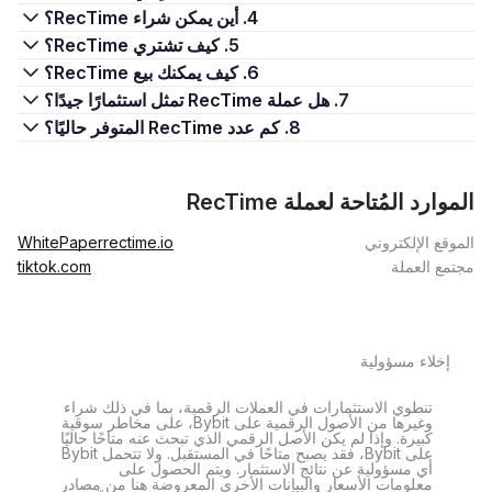
4. أين يمكن شراء RecTime؟
5. كيف تشتري RecTime؟
6. كيف يمكنك بيع RecTime؟
7. هل عملة RecTime تمثل استثمارًا جيدًا؟
8. كم عدد RecTime المتوفر حاليًا؟
الموارد المُتاحة لعملة RecTime
الموقع الإلكتروني
rectime.io
WhitePaper
مجتمع العملة
tiktok.com
إخلاء مسؤولية
تنطوي الاستثمارات في العملات الرقمية، بما في ذلك شراء
وغيرها من الأصول الرقمية على Bybit، على مخاطر سوقية
كبيرة. وإذا لم يكن الأصل الرقمي الذي تبحث عنه متاحًا حاليًا
على Bybit، فقد يصبح متاحًا في المستقبل. ولا تتحمل Bybit
أي مسؤولية عن نتائج الاستثمار. ويتم الحصول على
معلومات الأسعار والبيانات الأخرى المعروضة هنا من مصادر