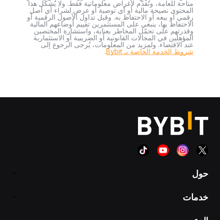
متاحة للعامة، وتُقدَّم لأغراض معلوماتية فقط. ولا يُشكّل هذا
المحتوى نصيحة مالية أو أي توصية أو عرض لشراء أي أصل
رقمي أو بيعه أو الاحتفاظ به. وقبل تداول الأصول الرقمية أو
الاحتفاظ بها، ينبغي على المستثمرين تقييم أوضاعهم المالية
وقدرتهم على تحمّل المخاطر بعناية، واستشارة المختصين
المؤهلين في المجالات القانونية أو الضريبية أو الاستثمارية
عند الاقتضاء. ولمزيد من المعلومات، يُرجى الرجوع إلى
شروط الخدمة الخاصة بـ Bybit
.
حول
خدمات