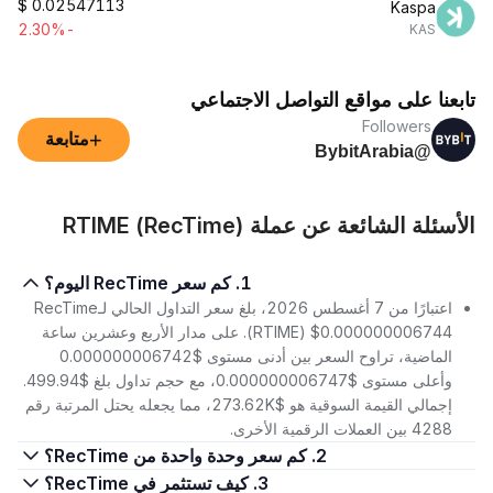
$
0.02547113
Kaspa
-2.30%
KAS
تابعنا على مواقع التواصل الاجتماعي
Followers
+
متابعة
@BybitArabia
الأسئلة الشائعة عن عملة RTIME (RecTime)
1. كم سعر RecTime اليوم؟
اعتبارًا من 7 أغسطس 2026، بلغ سعر التداول الحالي لـRecTime
(RTIME) $0.000000006744. على مدار الأربع وعشرين ساعة
الماضية، تراوح السعر بين أدنى مستوى $0.000000006742
وأعلى مستوى $0.000000006747، مع حجم تداول بلغ $499.94.
إجمالي القيمة السوقية هو $273.62K، مما يجعله يحتل المرتبة رقم
4288 بين العملات الرقمية الأخرى.
2. كم سعر وحدة واحدة من RecTime؟
3. كيف تستثمر في RecTime؟