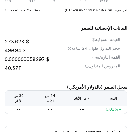
آخر تحديث: 2026-08-07 05:21:39
(UTC+0)
Source of data: CoinGecko
البيانات الإحصائية للسعر
القيمة السوقية
273.62K
حجم التداول طوال 24 ساعة
499.94
القمة التاريخية
0.000000058297
المعروض المتداول
40.57T
سجل السعر (بالدولار الأمريكي)
14 من
30 من
اليوم
7 من الأيام
الأيام
الأيام
--
--
--
+0.01%