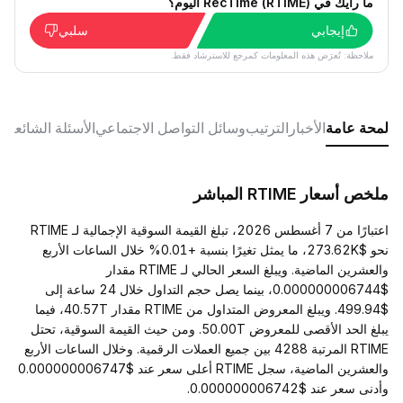
ما رأيك في RecTime (RTIME) اليوم؟
إيجابي
سلبي
ملاحظة: تُعرَض هذه المعلومات كمرجع للاسترشاد فقط.
لمحة عامة
الأخبار
الترتيب
وسائل التواصل الاجتماعي
الأسئلة الشائعة
ملخص أسعار RTIME المباشر
اعتبارًا من 7 أغسطس 2026، تبلغ القيمة السوقية الإجمالية لـ RTIME
نحو $273.62K، ما يمثل تغيرًا بنسبة +0.01% خلال الساعات الأربع
والعشرين الماضية. ويبلغ السعر الحالي لـ RTIME مقدار
$0.000000006744، بينما يصل حجم التداول خلال 24 ساعة إلى
$499.94. ويبلغ المعروض المتداول من RTIME مقدار 40.57T، فيما
يبلغ الحد الأقصى للمعروض 50.00T. ومن حيث القيمة السوقية، تحتل
RTIME المرتبة 4288 بين جميع العملات الرقمية. وخلال الساعات الأربع
والعشرين الماضية، سجل RTIME أعلى سعر عند $0.000000006747
وأدنى سعر عند $0.000000006742.