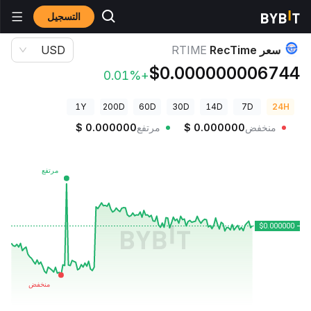
التسجيل
أسعار العملات الرقمية
سعر RecTime RTIME
سعر RecTime
RTIME
USD
$0.000000006744
+0.01%
1Y
200D
60D
30D
14D
7D
24H
منخفض
0.000000
$
مرتفع
0.000000
$