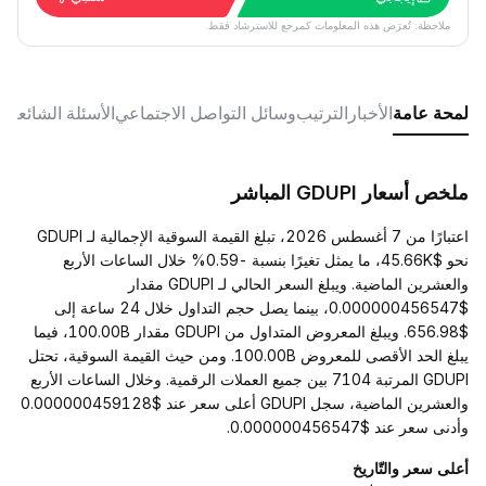
ملاحظة: تُعرَض هذه المعلومات كمرجع للاسترشاد فقط.
لمحة عامة
الأخبار
الترتيب
وسائل التواصل الاجتماعي
الأسئلة الشائعة
ملخص أسعار GDUPI المباشر
اعتبارًا من 7 أغسطس 2026، تبلغ القيمة السوقية الإجمالية لـ GDUPI
نحو $45.66K، ما يمثل تغيرًا بنسبة -0.59% خلال الساعات الأربع
والعشرين الماضية. ويبلغ السعر الحالي لـ GDUPI مقدار
$0.000000456547، بينما يصل حجم التداول خلال 24 ساعة إلى
$656.98. ويبلغ المعروض المتداول من GDUPI مقدار 100.00B، فيما
يبلغ الحد الأقصى للمعروض 100.00B. ومن حيث القيمة السوقية، تحتل
GDUPI المرتبة 7104 بين جميع العملات الرقمية. وخلال الساعات الأربع
والعشرين الماضية، سجل GDUPI أعلى سعر عند $0.000000459128
وأدنى سعر عند $0.000000456547.
أعلى سعر والتّاريخ