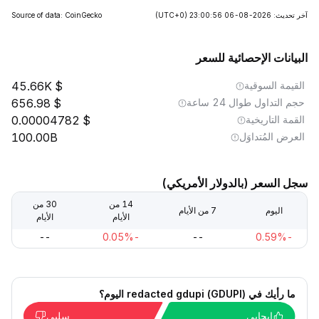
آخر تحديث: 2026-08-06 23:00:56
(UTC+0)
Source of data: CoinGecko
البيانات الإحصائية للسعر
القيمة السوقية
45.66K
حجم التداول طوال 24 ساعة
656.98
القمة التاريخية
0.00004782
العرض المُتداوَل
100.00B
سجل السعر (بالدولار الأمريكي)
14 من
30 من
اليوم
7 من الأيام
الأيام
الأيام
--
-0.05%
--
-0.59%
ما رأيك في redacted gdupi (GDUPI) اليوم؟
إيجابي
سلبي