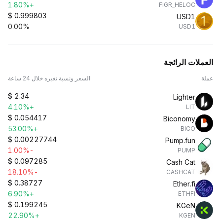
+1.80%
FIGR_HELOC
$
0.999803
USD1
0.00%
USD1
العملات الرائجة
عملة
السعر ونسبة تغيره خلال 24 ساعة
$
2.34
Lighter
+4.10%
LIT
$
0.054417
Biconomy
+53.00%
BICO
$
0.00227744
Pump.fun
-1.00%
PUMP
$
0.097285
Cash Cat
-18.10%
CASHCAT
$
0.38727
Ether.fi
+6.90%
ETHFI
$
0.199245
KGeN
+22.90%
KGEN