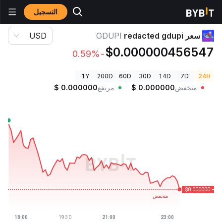
التسجيل
أسعار العملات الرقمية
سعر redacted gdupi GDUPI
سعر redacted gdupi
GDUPI
USD
$0.000000456547
-0.59%
1Y
200D
60D
30D
14D
7D
24H
منخفض
0.000000
$
مرتفع
0.000000
$