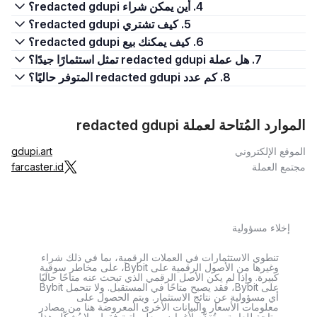
4. أين يمكن شراء redacted gdupi؟
5. كيف تشتري redacted gdupi؟
6. كيف يمكنك بيع redacted gdupi؟
7. هل عملة redacted gdupi تمثل استثمارًا جيدًا؟
8. كم عدد redacted gdupi المتوفر حاليًا؟
الموارد المُتاحة لعملة redacted gdupi
الموقع الإلكتروني
gdupi.art
مجتمع العملة
farcaster.id
إخلاء مسؤولية
تنطوي الاستثمارات في العملات الرقمية، بما في ذلك شراء
وغيرها من الأصول الرقمية على Bybit، على مخاطر سوقية
كبيرة. وإذا لم يكن الأصل الرقمي الذي تبحث عنه متاحًا حاليًا
على Bybit، فقد يصبح متاحًا في المستقبل. ولا تتحمل Bybit
أي مسؤولية عن نتائج الاستثمار. ويتم الحصول على
معلومات الأسعار والبيانات الأخرى المعروضة هنا من مصادر
متاحة للعامة، وتُقدَّم لأغراض معلوماتية فقط. ولا يُشكّل هذا