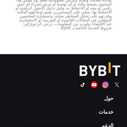
المحتوى نصيحة مالية أو أي توصية أو عرض لشراء أي أصل
رقمي أو بيعه أو الاحتفاظ به. وقبل تداول الأصول الرقمية أو
الاحتفاظ بها، ينبغي على المستثمرين تقييم أوضاعهم المالية
وقدرتهم على تحمّل المخاطر بعناية، واستشارة المختصين
المؤهلين في المجالات القانونية أو الضريبية أو الاستثمارية
عند الاقتضاء. ولمزيد من المعلومات، يُرجى الرجوع إلى
شروط الخدمة الخاصة بـ Bybit.
حول
خدمات
الدعم