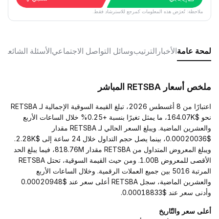
ملاحظة: تُعرَض هذه المعلومات كمرجع للاسترشاد فقط.
لمحة عامة
الأخبار
الترتيب
وسائل التواصل الاجتماعي
الأسئلة الشائعة
ملخص أسعار RETSBA المباشر
اعتبارًا من 8 أغسطس 2026، تبلغ القيمة السوقية الإجمالية لـ RETSBA
نحو $164.07K، ما يمثل تغيرًا بنسبة +0.25% خلال الساعات الأربع
والعشرين الماضية. ويبلغ السعر الحالي لـ RETSBA مقدار
$0.00020036، بينما يصل حجم التداول خلال 24 ساعة إلى $2.28K.
ويبلغ المعروض المتداول من RETSBA مقدار 818.76M، فيما يبلغ الحد
الأقصى للمعروض 1.00B. ومن حيث القيمة السوقية، تحتل RETSBA
المرتبة 5016 بين جميع العملات الرقمية. وخلال الساعات الأربع
والعشرين الماضية، سجل RETSBA أعلى سعر عند $0.00020948
وأدنى سعر عند $0.00018833.
أعلى سعر والتّاريخ