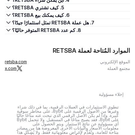
4. أين يمكن شراء RETSBA؟
5. كيف تشتري RETSBA؟
6. كيف يمكنك بيع RETSBA؟
7. هل عملة RETSBA تمثل استثمارًا جيدًا؟
8. كم عدد RETSBA المتوفر حاليًا؟
الموارد المُتاحة لعملة RETSBA
الموقع الإلكتروني
retsba.com
مجتمع العملة
x.com
إخلاء مسؤولية
تنطوي الاستثمارات في العملات الرقمية، بما في ذلك شراء
وغيرها من الأصول الرقمية على Bybit، على مخاطر سوقية
كبيرة. وإذا لم يكن الأصل الرقمي الذي تبحث عنه متاحًا حاليًا
على Bybit، فقد يصبح متاحًا في المستقبل. ولا تتحمل Bybit
أي مسؤولية عن نتائج الاستثمار. ويتم الحصول على
معلومات الأسعار والبيانات الأخرى المعروضة هنا من مصادر
متاحة للعامة، وتُقدَّم لأغراض معلوماتية فقط. ولا يُشكّل هذا