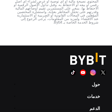
المحتوى نصيحة مالية أو أي توصية أو عرض لشراء أي أصل
رقمي أو بيعه أو الاحتفاظ به. وقبل تداول الأصول الرقمية أو
الاحتفاظ بها، ينبغي على المستثمرين تقييم أوضاعهم المالية
وقدرتهم على تحمّل المخاطر بعناية، واستشارة المختصين
المؤهلين في المجالات القانونية أو الضريبية أو الاستثمارية
عند الاقتضاء. ولمزيد من المعلومات، يُرجى الرجوع إلى
شروط الخدمة الخاصة بـ Bybit.
حول
خدمات
الدعم