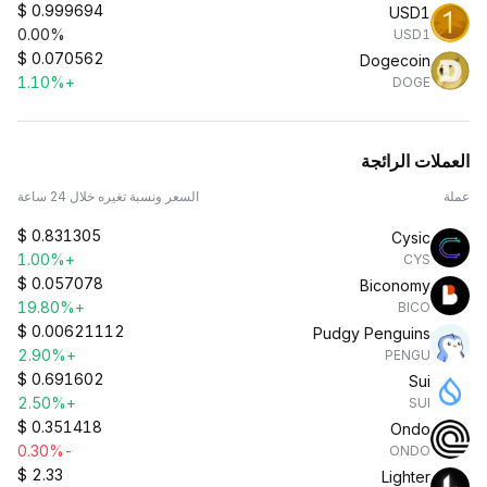
$
0.999694
USD1
0.00%
USD1
$
0.070562
Dogecoin
+1.10%
DOGE
العملات الرائجة
عملة
السعر ونسبة تغيره خلال 24 ساعة
$
0.831305
Cysic
+1.00%
CYS
$
0.057078
Biconomy
+19.80%
BICO
$
0.00621112
Pudgy Penguins
+2.90%
PENGU
$
0.691602
Sui
+2.50%
SUI
$
0.351418
Ondo
-0.30%
ONDO
$
2.33
Lighter