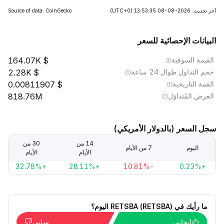
آخر تحديث: 2026-08-08 13:53:35
(UTC+0)
Source of data: CoinGecko
البيانات الإحصائية للسعر
القيمة السوقية
164.07K
حجم التداول طوال 24 ساعة
2.28K
القمة التاريخية
0.00811907
العرض المُتداوَل
818.76M
سجل السعر (بالدولار الأمريكي)
14 من
30 من
اليوم
7 من الأيام
الأيام
الأيام
+32.78%
+28.11%
-10.81%
+0.23%
ما رأيك في RETSBA (RETSBA) اليوم؟
إيجابي
سلبي