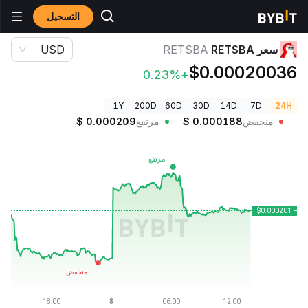
التسجيل
أسعار العملات الرقمية
سعر RETSBA RETSBA
سعر RETSBA
RETSBA
USD
$0.00020036
+0.23%
1Y
200D
60D
30D
14D
7D
24H
منخفض
0.000188
$
مرتفع
0.000209
$