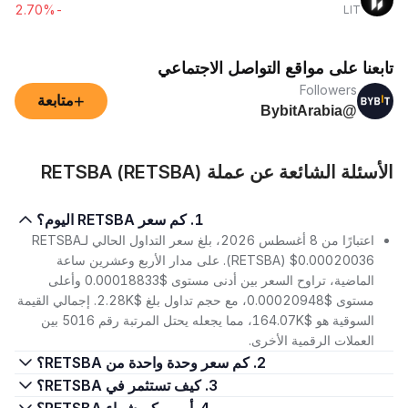
-2.70%
LIT
تابعنا على مواقع التواصل الاجتماعي
Followers
+
متابعة
@BybitArabia
الأسئلة الشائعة عن عملة RETSBA (RETSBA)
1. كم سعر RETSBA اليوم؟
اعتبارًا من 8 أغسطس 2026، بلغ سعر التداول الحالي لـRETSBA
(RETSBA) $0.00020036. على مدار الأربع وعشرين ساعة
الماضية، تراوح السعر بين أدنى مستوى $0.00018833 وأعلى
مستوى $0.00020948، مع حجم تداول بلغ $2.28K. إجمالي القيمة
السوقية هو $164.07K، مما يجعله يحتل المرتبة رقم 5016 بين
العملات الرقمية الأخرى.
2. كم سعر وحدة واحدة من RETSBA؟
3. كيف تستثمر في RETSBA؟