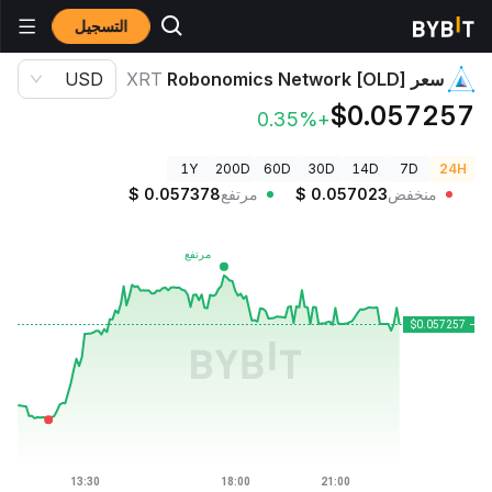
التسجيل
أسعار العملات الرقمية
سعر Robonomics Network [OLD] XRT
سعر Robonomics Network [OLD]
XRT
USD
$0.057257
+0.35%
1Y
200D
60D
30D
14D
7D
24H
منخفض
0.057023
$
مرتفع
0.057378
$