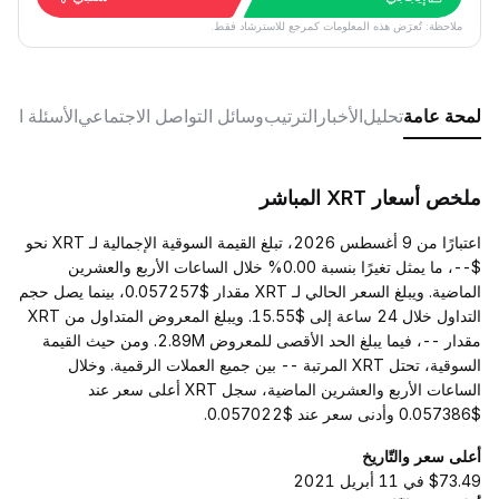
ملاحظة: تُعرَض هذه المعلومات كمرجع للاسترشاد فقط.
لمحة عامة
تحليل
الأخبار
الترتيب
وسائل التواصل الاجتماعي
الأسئلة الش
ملخص أسعار XRT المباشر
اعتبارًا من 9 أغسطس 2026، تبلغ القيمة السوقية الإجمالية لـ XRT نحو
$--، ما يمثل تغيرًا بنسبة 0.00% خلال الساعات الأربع والعشرين
الماضية. ويبلغ السعر الحالي لـ XRT مقدار $0.057257، بينما يصل حجم
التداول خلال 24 ساعة إلى $15.55. ويبلغ المعروض المتداول من XRT
مقدار --، فيما يبلغ الحد الأقصى للمعروض 2.89M. ومن حيث القيمة
السوقية، تحتل XRT المرتبة -- بين جميع العملات الرقمية. وخلال
الساعات الأربع والعشرين الماضية، سجل XRT أعلى سعر عند
$0.057386 وأدنى سعر عند $0.057022.
أعلى سعر والتّاريخ
$73.49 في 11 أبريل 2021