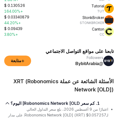
$
0.130526
Tutorial
+164.00%
TUT
$
0.03340879
StonkBroker
+44.20%
STONKBROKER
$
0.09439
Canton
+3.80%
CC
تابعنا على مواقع التواصل الاجتماعي
Followers
+
متابعة
@BybitArabia
الأسئلة الشائعة عن عملة XRT (Robonomics
Network [OLD])
1. كم سعر Robonomics Network [OLD] اليوم؟
اعتبارًا من 9 أغسطس 2026، بلغ سعر التداول الحالي
لـRobonomics Network [OLD] (XRT) $0.057257. على مدار