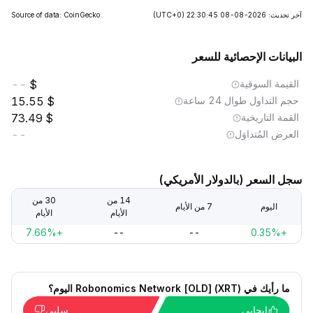
آخر تحديث: 2026-08-08 22:30:45
(UTC+0)
Source of data: CoinGecko
البيانات الإحصائية للسعر
القيمة السوقية
--
حجم التداول طوال 24 ساعة
15.55
القمة التاريخية
73.49
العرض المُتداوَل
--
سجل السعر (بالدولار الأمريكي)
14 من
30 من
اليوم
7 من الأيام
الأيام
الأيام
+7.66%
--
--
+0.35%
ما رأيك في Robonomics Network [OLD] (XRT) اليوم؟
إيجابي
سلبي