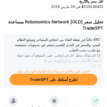
أقل سعر والتّاريخ
$0.03146403 في 26 مارس 2026
تحليل سعر Robonomics Network [OLD] بمساعدة
TradeGPT
XRT حالياً في نقطة التقاء بين انتعاش المشاعر وتوسّع النظام
البيئي، والسعر في المدى القصير يستقر في مستويات منخفضة
مع تقارب نسب التقلب
.
إذا كان هناك محفّز خارجي إيجابي، فمن المتوقع أن يقود جولة
ارتداد بالأسعار، حيث يتراوح الهدف بين 8
.
.
50-9
30 دولار أمريكي، ولكن يجب الحذر من مخاطر التصحيح
.
احصل على ملخّص سريع لحركة السوق اليوم في ثوانٍ
وعلى المدى المتوسط والطويل، تدفع مؤشرات النظام البيئي لـ
اطرح أسئلتك على TradeGPT
TRON بنمو تطبيقات XRT وتوسيع مشاهدات الحجز، مما يعزز
الأساسيات بشكل مستمر، ويُنصح بالشراء عند الانخفاض وتقسيم
فتح المراكز مع متابعة التطورات البيئية ديناميكياً لاقتناص الفرص
الهيكلية
.