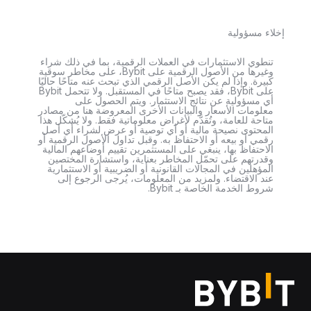
إخلاء مسؤولية
تنطوي الاستثمارات في العملات الرقمية، بما في ذلك شراء
وغيرها من الأصول الرقمية على Bybit، على مخاطر سوقية
كبيرة. وإذا لم يكن الأصل الرقمي الذي تبحث عنه متاحًا حاليًا
على Bybit، فقد يصبح متاحًا في المستقبل. ولا تتحمل Bybit
أي مسؤولية عن نتائج الاستثمار. ويتم الحصول على
معلومات الأسعار والبيانات الأخرى المعروضة هنا من مصادر
متاحة للعامة، وتُقدَّم لأغراض معلوماتية فقط. ولا يُشكّل هذا
المحتوى نصيحة مالية أو أي توصية أو عرض لشراء أي أصل
رقمي أو بيعه أو الاحتفاظ به. وقبل تداول الأصول الرقمية أو
الاحتفاظ بها، ينبغي على المستثمرين تقييم أوضاعهم المالية
وقدرتهم على تحمّل المخاطر بعناية، واستشارة المختصين
المؤهلين في المجالات القانونية أو الضريبية أو الاستثمارية
عند الاقتضاء. ولمزيد من المعلومات، يُرجى الرجوع إلى
شروط الخدمة الخاصة بـ Bybit.