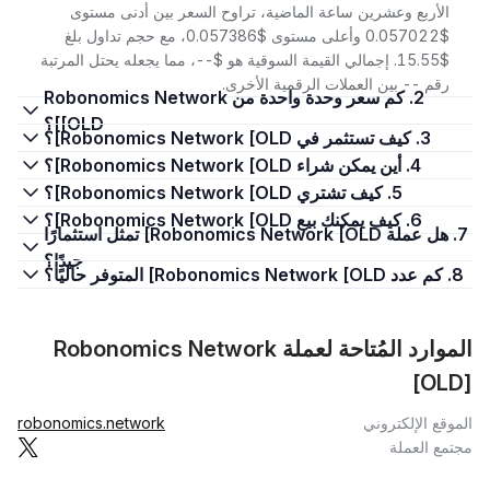
الأربع وعشرين ساعة الماضية، تراوح السعر بين أدنى مستوى
$0.057022 وأعلى مستوى $0.057386، مع حجم تداول بلغ
$15.55. إجمالي القيمة السوقية هو $--، مما يجعله يحتل المرتبة
رقم -- بين العملات الرقمية الأخرى.
2. كم سعر وحدة واحدة من Robonomics Network
[OLD]؟
3. كيف تستثمر في Robonomics Network [OLD]؟
4. أين يمكن شراء Robonomics Network [OLD]؟
5. كيف تشتري Robonomics Network [OLD]؟
6. كيف يمكنك بيع Robonomics Network [OLD]؟
7. هل عملة Robonomics Network [OLD] تمثل استثمارًا
جيدًا؟
8. كم عدد Robonomics Network [OLD] المتوفر حاليًا؟
الموارد المُتاحة لعملة Robonomics Network
[OLD]
الموقع الإلكتروني
robonomics.network
مجتمع العملة