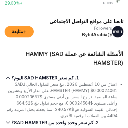
+29.00%
PONS
تابعنا على مواقع التواصل الاجتماعي
Followers
+
متابعة
@BybitArabia
الأسئلة الشائعة عن عملة HAMMY (SAD
HAMSTER)
1. كم سعر SAD HAMSTER اليوم؟
اعتبارًا من 10 أغسطس 2026، بلغ سعر التداول الحالي لـSAD
HAMSTER (HAMMY) $0.00024061. على مدار الأربع وعشرين
ساعة الماضية، تراوح السعر بين أدنى مستوى $0.00023687
وأعلى مستوى $0.00024584، مع حجم تداول بلغ $664.52.
إجمالي القيمة السوقية هو $240.57K، مما يجعله يحتل المرتبة رقم
4494 بين العملات الرقمية الأخرى.
2. كم سعر وحدة واحدة من SAD HAMSTER؟