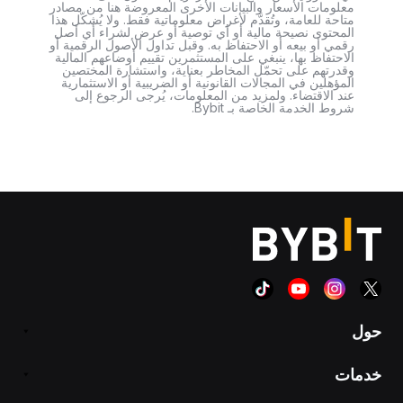
معلومات الأسعار والبيانات الأخرى المعروضة هنا من مصادر
متاحة للعامة، وتُقدَّم لأغراض معلوماتية فقط. ولا يُشكّل هذا
المحتوى نصيحة مالية أو أي توصية أو عرض لشراء أي أصل
رقمي أو بيعه أو الاحتفاظ به. وقبل تداول الأصول الرقمية أو
الاحتفاظ بها، ينبغي على المستثمرين تقييم أوضاعهم المالية
وقدرتهم على تحمّل المخاطر بعناية، واستشارة المختصين
المؤهلين في المجالات القانونية أو الضريبية أو الاستثمارية
عند الاقتضاء. ولمزيد من المعلومات، يُرجى الرجوع إلى
شروط الخدمة الخاصة بـ Bybit.
حول
خدمات