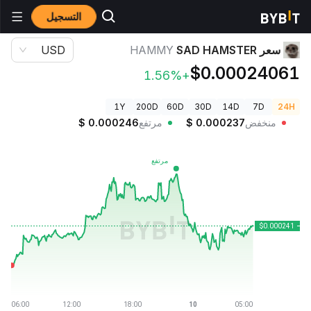
التسجيل
أسعار العملات الرقمية
سعر SAD HAMSTER HAMMY
سعر SAD HAMSTER
HAMMY
USD
$0.00024061
+1.56%
1Y
200D
60D
30D
14D
7D
24H
منخفض
0.000237
$
مرتفع
0.000246
$