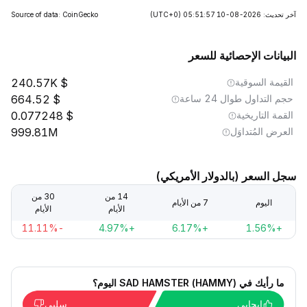
آخر تحديث: 2026-08-10 05:51:57
(UTC+0)
Source of data: CoinGecko
البيانات الإحصائية للسعر
القيمة السوقية
240.57K
حجم التداول طوال 24 ساعة
664.52
القمة التاريخية
0.077248
العرض المُتداوَل
999.81M
سجل السعر (بالدولار الأمريكي)
14 من
30 من
اليوم
7 من الأيام
الأيام
الأيام
-11.11%
+4.97%
+6.17%
+1.56%
ما رأيك في SAD HAMSTER (HAMMY) اليوم؟
إيجابي
سلبي