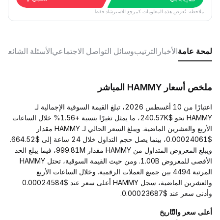
ملاحظة: تُعرَض هذه المعلومات كمرجع للاسترشاد فقط.
لمحة عامة
الأخبار
الترتيب
وسائل التواصل الاجتماعي
الأسئلة الشائعة
ملخص أسعار HAMMY المباشر
اعتبارًا من 10 أغسطس 2026، تبلغ القيمة السوقية الإجمالية لـ
HAMMY نحو $240.57K، ما يمثل تغيرًا بنسبة +1.56% خلال الساعات
الأربع والعشرين الماضية. ويبلغ السعر الحالي لـ HAMMY مقدار
$0.00024061، بينما يصل حجم التداول خلال 24 ساعة إلى $664.52.
ويبلغ المعروض المتداول من HAMMY مقدار 999.81M، فيما يبلغ الحد
الأقصى للمعروض 1.00B. ومن حيث القيمة السوقية، تحتل HAMMY
المرتبة 4494 بين جميع العملات الرقمية. وخلال الساعات الأربع
والعشرين الماضية، سجل HAMMY أعلى سعر عند $0.00024584
وأدنى سعر عند $0.00023687.
أعلى سعر والتّاريخ