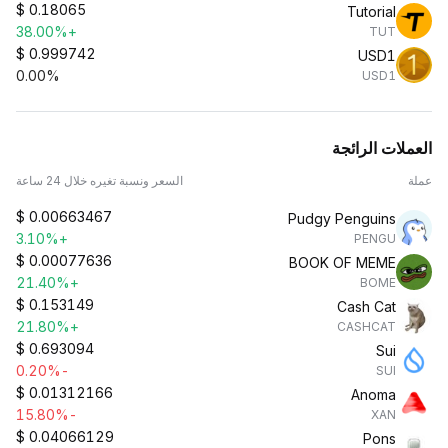
$
0.18065
Tutorial
+38.00%
TUT
$
0.999742
USD1
0.00%
USD1
العملات الرائجة
عملة
السعر ونسبة تغيره خلال 24 ساعة
$
0.00663467
Pudgy Penguins
+3.10%
PENGU
$
0.00077636
BOOK OF MEME
+21.40%
BOME
$
0.153149
Cash Cat
+21.80%
CASHCAT
$
0.693094
Sui
-0.20%
SUI
$
0.01312166
Anoma
-15.80%
XAN
$
0.04066129
Pons