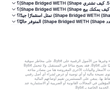
5. كيف تشتري Shape Bridged WETH (Shape)؟
تنطوي الاستثمارات في العملات الرقمية، بما في ذلك شراء وغيرها من الأصول الرقمية على Bybit، على مخاطر سوقية
كبيرة. وإذا لم يكن الأصل الرقمي الذي تبحث عنه متاحًا حاليًا على Bybit، فقد يصبح متاحًا في المستقبل. ولا تتحمل Bybit
 الأسعار والبيانات الأخرى المعروضة هنا من مصادر متاحة
المحتوى نصيحة مالية أو أي توصية أو عرض لشراء أي أصل رقمي
تفاظ بها، ينبغي على المستثمرين تقييم أوضاعهم المالية
ؤهلين في المجالات القانونية أو الضريبية أو الاستثمارية عند
ة الخاصة بـ Bybit.