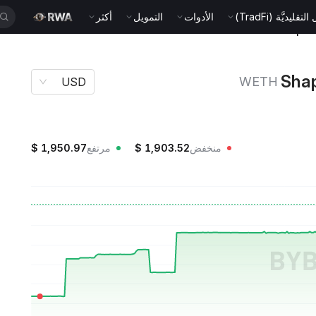
قليديَّة (TradFi)
الأدوات
التمويل
أكثر
WETH
USD
منخفض
1,903.52
$
مرتفع
1,950.97
$