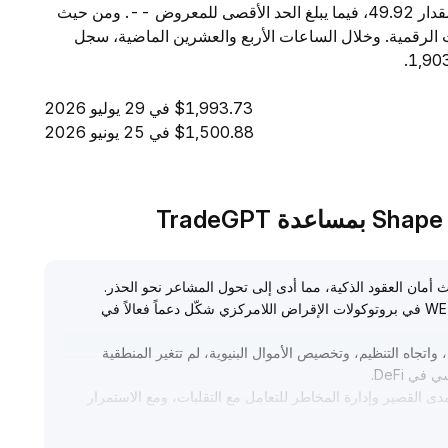
ساعة إلى $1.66K. ويبلغ المعروض المتداول من WETH مقدار 49.92، فيما يبلغ الحد الأقصى للمعروض --. ومن حيث
- بين جميع العملات الرقمية. وخلال الساعات الأربع والعشرين الماضية، سجل
$1,993.73 في 29 يوليو 2026
$1,500.88 في 25 يونيو 2026
.
ومع ذلك، فإن تدفق أموال المؤسسات وارتفاع الطلب على WETH في بروتوكولات الإقراض اللامركزي شكّل دعماً فعالاً في
اتجاه التنظيم، وتخصيص الأموال البنيوية، لم تتغير المنطقية
.
ى القصير وإدارة المخاطر للتعامل مع التقلبات، ومع الاستمرار
فقات الهيكلية والابتكار داخل نظام DeFi
.