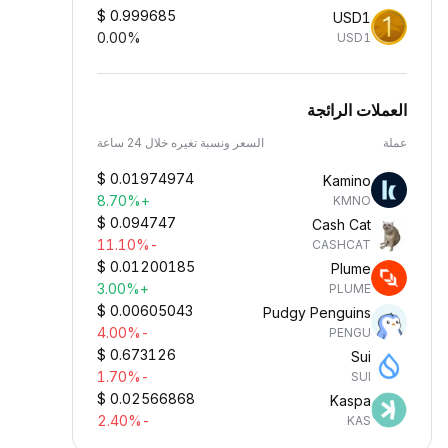
$
0.999685
USD1
0.00%
USD1
العملات الرائجة
عملة
السعر ونسبة تغيره خلال 24 ساعة
$
0.01974974
Kamino
+8.70%
KMNO
$
0.094747
Cash Cat
-11.10%
CASHCAT
$
0.01200185
Plume
+3.00%
PLUME
$
0.00605043
Pudgy Penguins
-4.00%
PENGU
$
0.673126
Sui
-1.70%
SUI
$
0.02566868
Kaspa
-2.40%
KAS