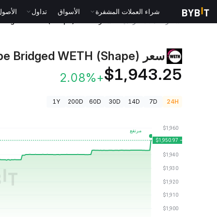
شراء العملات المشفرة
الأسواق
تداول
الأصول الت
أسعار العملات الرقمية
سعر Shape Bridged WETH (Shape) WETH
سعر Shape Bridged WETH (Shape)
$1,943.25
+2.08%
1Y
200D
60D
30D
14D
7D
24H