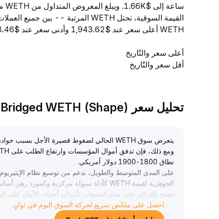
القيمة السوقية، تحتل WETH المرتبة -
WETH أعلى سعر عند $1,943.62 وأدنى سعر عند $1,903.46.
أعلى سعر والتّاريخ
أقل سعر والتّاريخ
تحليل سعر Shape Bridged WETH (Shape) بمساعدة TradeGPT
يتعرض سوق WETH الحالي لضغوط قصيرة الأجل بسبب حوادث أمان العقود الذكية، مما أدى إلى تحول المشاعر نحو الحذر
نطاق 1800-1900 دولار أمريكي
.
على المدى المتوسط والطويل، بدعم من توسيع نظام الإيثيريوم، و
الجوهرية لقيمة WETH كأداة سيولة مركزية وكمورد رهن أساسي في DeFi
ننصح بالتركيز على مدى استيعاب تأثيرات أحداث الأمان على المد
احصل على ملخّص سريع لحركة السوق اليوم في ثوانٍ
في التخصيص متوسط إلى طويل الأجل، اغتنم الفرص الناتجة عن التد