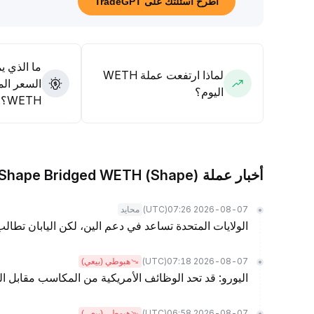
اطرح أسئلتك على TradeGPT
ما الذي ي
لماذا ارتفعت عملة WETH
السعر الم
اليوم؟
WETH؟
أخبار عملة Shape Bridged WETH (Shape)
(UTC)
2026-08-07 07:26
محايد
الولايات المتحدة تساعد في دعم الين، لكن اليابان تطا
(UTC)
2026-08-07 07:18
هبوطي (بيعي)
اليورو: قد تحد الوظائف الأمريكية من المكاسب مقابل ا
(UTC)
2026-08-07 06:58
هبوطي (بيعي)