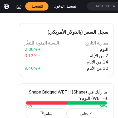
التسجيل
تسجيل الدخول
ACEUSDT
🔥
سجل السعر (بالدولار الأمريكي)
مقارنة التاريخ
النسبة المئوية للتغيُّر
اليوم
+2.08%
7 من الأيام
-0.13%
14 من الأيام
--
30 من الأيام
+9.40%
ما رأيك في Shape Bridged WETH (Shape)
(WETH) اليوم؟
50
%
50
%
إيجابي
سلبي