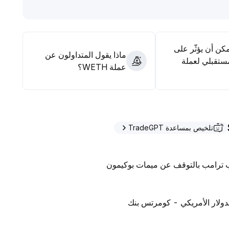
مكن أن يؤثّر على
ماذا يقول المتداولون عن
ستقبلي لعملة
عملة WETH؟
تلخيص بمساعدة TradeGPT
لب ترامب بالتوقف عن ميمات بوكيمون
لدولار الأمريكي - كومرتس بنك