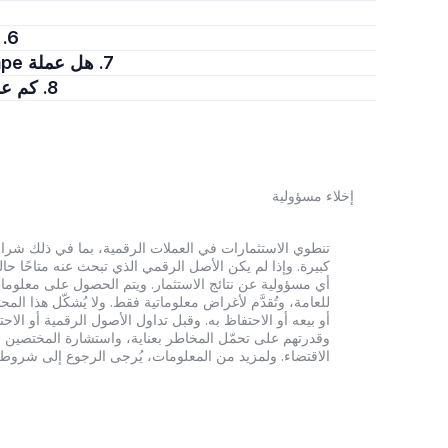
6. كيف يمكنك بيع Shape Bridged WETH (Shape)؟
7. هل عملة Shape Bridged WETH (Shape) تمثل استثمارًا جيدًا؟
8. كم عدد Shape Bridged WETH (Shape) المتوفر حاليًا؟
إخلاء مسؤولية
أي مسؤولية عن نتائج الاستثمار. ويتم الحصول على معلومات
للعامة، وتُقدَّم لأغراض معلوماتية فقط. ولا يُشكّل هذا 
أو بيعه أو الاحتفاظ به. وقبل تداول الأصول الرقمية أو الاح
وقدرتهم على تحمّل المخاطر بعناية، واستشارة المختصين الم
الاقتضاء. ولمزيد من المعلومات، يُرجى الرجوع إلى شروط الخدم