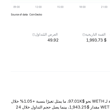
Source of data: CoinGecko
القمة التاريخية
العرض المُتداوَل
49.92
1,993.73
اعتبارًا من 7 أغسطس 2026، تبلغ القيمة السوقية الإجمالية لـ WETH نحو $97.01K، ما يمثل تغيرًا بنسبة +1.05% خلال
الساعات الأربع والعشرين الماضية. ويبلغ السعر الحالي لـ WETH مقدار $1,943.25، بينما يصل حجم التداول خلال 24