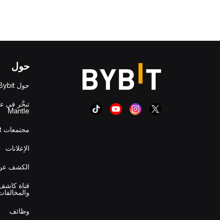
حول
حول Bybit
تبحَّر في ع
Mantle
مجتمعات Bybit
الإعلانات
الكشف عن 
قناة كاشف 
والمخالفات
وظائف