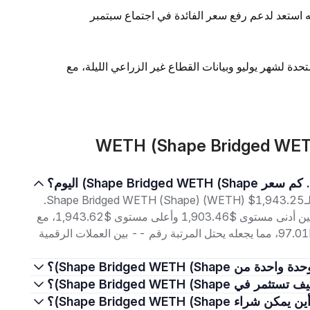
 استعد لدعم رفع سعر الفائدة في اجتماع سبتمبر
حدة لشهر يوليو وبيانات القطاع غير الزراعي الليلة، مع
وم؟
اعتبارًا من 7 أغسطس 2026، بلغ سعر التداول الحالي لـShape Bridged WETH (Shape) (WETH) $1,943.25.
على مدار الأربع وعشرين ساعة الماضية، تراوح السعر بين أدنى مستوى $1,903.46 وأعلى مستوى $1,943.62، مع
حجم تداول بلغ $1.66K. إجمالي القيمة السوقية هو $97.01K، مما يجعله يحتل المرتبة رقم -- بين العملات الرقمية