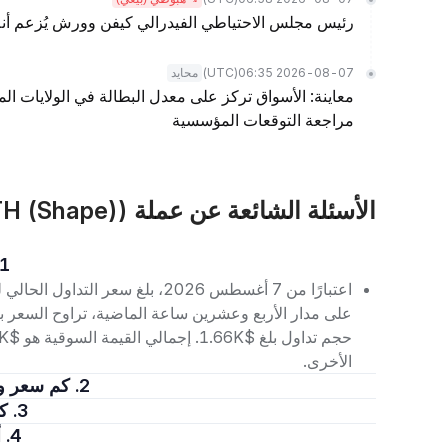
رئيس مجلس الاحتياطي الفيدرالي كيفن وورش يُزعم أنه
(UTC)
2026-08-07 06:35
محايد
معاينة: الأسواق تركز على معدل البطالة في الولايات المت
مراجعة التوقعات المؤسسية
الأسئلة الشائعة عن عملة WETH (Shape Bridged WETH (Shape))
1. كم سعر Shape Bridged WETH (Shape) الي
الأخرى.
2. كم سعر وحدة واحدة من Shape Bridged WETH (Shape)؟
3. كيف تستثمر في Shape Bridged WETH (Shape)؟
4. أين يمكن شراء Shape Bridged WETH (Shape)؟