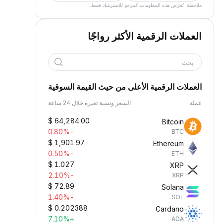
ملاحظة: تُعرَض هذه المعلومات كمرجع للاسترشاد فقط.
العملات الرقمية الأكثر رواجًا
بحث
العملات الرقمية الأعلى من حيث القيمة السوقية
عملة
السعر ونسبة تغيره خلال 24 ساعة
$
64,284.00
Bitcoin
-0.80%
BTC
$
1,901.97
Ethereum
-0.50%
ETH
$
1.027
XRP
-2.10%
XRP
$
72.89
Solana
-1.40%
SOL
$
0.202388
Cardano
+7.10%
ADA