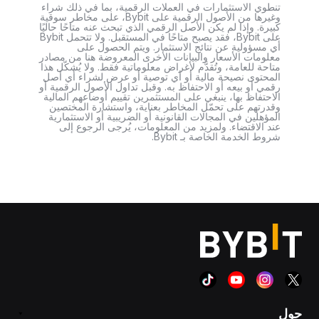
تنطوي الاستثمارات في العملات الرقمية، بما في ذلك شراء
وغيرها من الأصول الرقمية على Bybit، على مخاطر سوقية
كبيرة. وإذا لم يكن الأصل الرقمي الذي تبحث عنه متاحًا حاليًا
على Bybit، فقد يصبح متاحًا في المستقبل. ولا تتحمل Bybit
أي مسؤولية عن نتائج الاستثمار. ويتم الحصول على
معلومات الأسعار والبيانات الأخرى المعروضة هنا من مصادر
متاحة للعامة، وتُقدَّم لأغراض معلوماتية فقط. ولا يُشكّل هذا
المحتوى نصيحة مالية أو أي توصية أو عرض لشراء أي أصل
رقمي أو بيعه أو الاحتفاظ به. وقبل تداول الأصول الرقمية أو
الاحتفاظ بها، ينبغي على المستثمرين تقييم أوضاعهم المالية
وقدرتهم على تحمّل المخاطر بعناية، واستشارة المختصين
المؤهلين في المجالات القانونية أو الضريبية أو الاستثمارية
عند الاقتضاء. ولمزيد من المعلومات، يُرجى الرجوع إلى
شروط الخدمة الخاصة بـ Bybit.
حول