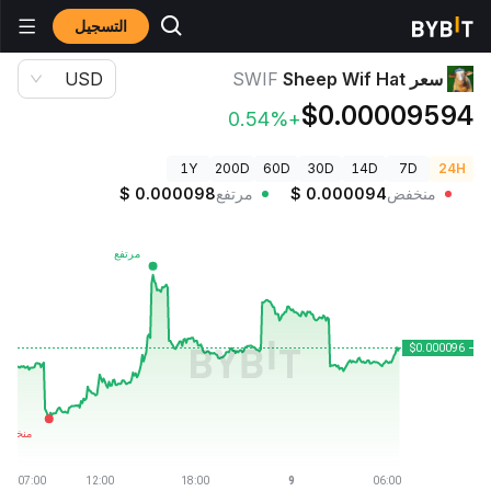
التسجيل
أسعار العملات الرقمية
سعر Sheep Wif Hat SWIF
سعر Sheep Wif Hat
SWIF
USD
$0.00009594
+0.54%
1Y
200D
60D
30D
14D
7D
24H
منخفض
0.000094
$
مرتفع
0.000098
$