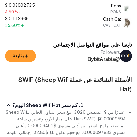
$
0.03002725
Pons
-4.50%
PONS
$
0.113966
Cash Cat
+15.60%
CASHCAT
تابعنا على مواقع التواصل الاجتماعي
Followers
+
متابعة
@BybitArabia
الأسئلة الشائعة عن عملة SWIF (Sheep Wif
Hat)
1. كم سعر Sheep Wif Hat اليوم؟
اعتبارًا من 9 أغسطس 2026، بلغ سعر التداول الحالي لـSheep Wif
Hat (SWIF) $0.00009594. على مدار الأربع وعشرين ساعة
الماضية، تراوح السعر بين أدنى مستوى $0.00009401 وأعلى
مستوى $0.00009793، مع حجم تداول بلغ $32.80. إجمالي القيمة