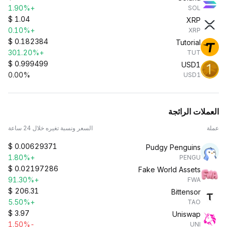
+1.90%
SOL
$
1.04
XRP
+0.10%
XRP
$
0.182384
Tutorial
+301.20%
TUT
$
0.999499
USD1
0.00%
USD1
العملات الرائجة
عملة
السعر ونسبة تغيره خلال 24 ساعة
$
0.00629371
Pudgy Penguins
+1.80%
PENGU
$
0.02197286
Fake World Assets
+91.30%
FWA
$
206.31
Bittensor
+5.50%
TAO
$
3.97
Uniswap
-1.50%
UNI