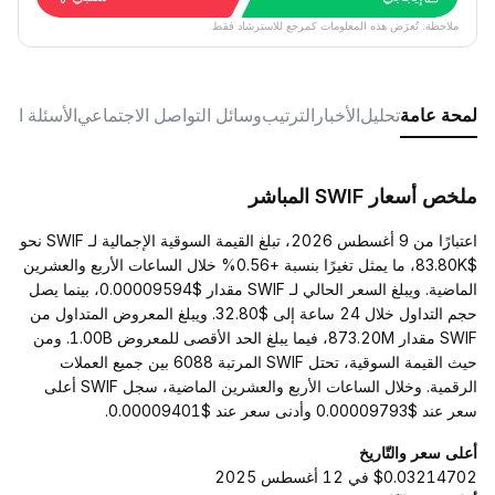
ملاحظة: تُعرَض هذه المعلومات كمرجع للاسترشاد فقط.
لمحة عامة
تحليل
الأخبار
الترتيب
وسائل التواصل الاجتماعي
الأسئلة الش
ملخص أسعار SWIF المباشر
اعتبارًا من 9 أغسطس 2026، تبلغ القيمة السوقية الإجمالية لـ SWIF نحو
$83.80K، ما يمثل تغيرًا بنسبة +0.56% خلال الساعات الأربع والعشرين
الماضية. ويبلغ السعر الحالي لـ SWIF مقدار $0.00009594، بينما يصل
حجم التداول خلال 24 ساعة إلى $32.80. ويبلغ المعروض المتداول من
SWIF مقدار 873.20M، فيما يبلغ الحد الأقصى للمعروض 1.00B. ومن
حيث القيمة السوقية، تحتل SWIF المرتبة 6088 بين جميع العملات
الرقمية. وخلال الساعات الأربع والعشرين الماضية، سجل SWIF أعلى
سعر عند $0.00009793 وأدنى سعر عند $0.00009401.
أعلى سعر والتّاريخ
$0.03214702 في 12 أغسطس 2025