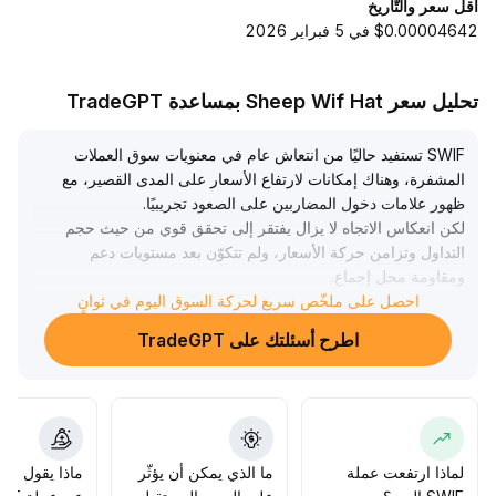
أقل سعر والتّاريخ
$0.00004642 في 5 فبراير 2026
تحليل سعر Sheep Wif Hat بمساعدة TradeGPT
SWIF تستفيد حاليًا من انتعاش عام في معنويات سوق العملات
المشفرة، وهناك إمكانات لارتفاع الأسعار على المدى القصير، مع
ظهور علامات دخول المضاربين على الصعود تجريبيًا
.
لكن انعكاس الاتجاه لا يزال يفتقر إلى تحقق قوي من حيث حجم
التداول وتزامن حركة الأسعار، ولم تتكوّن بعد مستويات دعم
ومقاومة محل إجماع
.
التوصية: متابعة دقيقة لتزامن زيادة حجم التداول مع اختراق
احصل على ملخّص سريع لحركة السوق اليوم في ثوانٍ
الأسعار، وإذا حدث اختراق بحجم تداول مرتفع لمستوى القمة
اطرح أسئلتك على TradeGPT
السابقة (وفقًا لأعلى نقطة في الأيام الثلاثة الماضية)، يمكن
الدخول بحجم صغير مع تحديد وقف الخسارة بشكل صارم تحت
5%، لتجنب انعكاس المعنويات أو تصحيح السوق المفاجئ
.
يفضّل اتباع أسلوب تداول متزن ومتوافق مع الاتجاه، ويُنصح
بتجنب المطاردة العشوائية للارتفاع السريع على المدى القصير
.
لماذا ارتفعت عملة
ما الذي يمكن أن يؤثّر
ماذا يقول الم