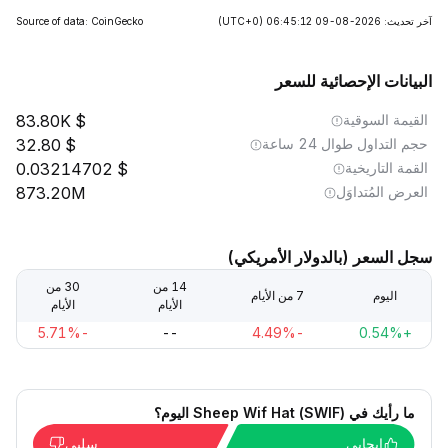
آخر تحديث: 2026-08-09 06:45:12
(UTC+0)
Source of data: CoinGecko
البيانات الإحصائية للسعر
القيمة السوقية
83.80K
حجم التداول طوال 24 ساعة
32.80
القمة التاريخية
0.03214702
العرض المُتداوَل
873.20M
سجل السعر (بالدولار الأمريكي)
14 من
30 من
اليوم
7 من الأيام
الأيام
الأيام
-5.71%
--
-4.49%
+0.54%
ما رأيك في Sheep Wif Hat (SWIF) اليوم؟
إيجابي
سلبي