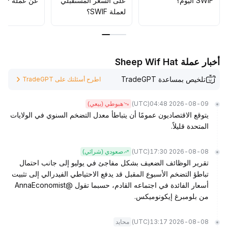
SWIF اليوم؟
على السعر المستقبلي
عن عملة SWIF؟
لعملة SWIF؟
أخبار عملة Sheep Wif Hat
تلخيص بمساعدة TradeGPT
اطرح أسئلتك على TradeGPT
(UTC)
2026-08-09 04:48
هبوطي (بيعي)
يتوقع الاقتصاديون عمومًا أن يتباطأ معدل التضخم السنوي في الولايات
المتحدة قليلاً.
(UTC)
2026-08-08 17:30
صعودي (شرائي)
تقرير الوظائف الضعيف بشكل مفاجئ في يوليو إلى جانب احتمال
تباطؤ التضخم الأسبوع المقبل قد يدفع الاحتياطي الفيدرالي إلى تثبيت
أسعار الفائدة في اجتماعه القادم، حسبما تقول @AnnaEconomist
من بلومبرغ إيكونوميكس.
(UTC)
2026-08-08 13:17
محايد