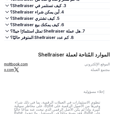
3. كيف تستثمر في Shellraiser؟
4. أين يمكن شراء Shellraiser؟
5. كيف تشتري Shellraiser؟
6. كيف يمكنك بيع Shellraiser؟
7. هل عملة Shellraiser تمثل استثمارًا جيدًا؟
8. كم عدد Shellraiser المتوفر حاليًا؟
الموارد المُتاحة لعملة Shellraiser
الموقع الإلكتروني
moltbook.com
مجتمع العملة
x.com
إخلاء مسؤولية
تنطوي الاستثمارات في العملات الرقمية، بما في ذلك شراء
وغيرها من الأصول الرقمية على Bybit، على مخاطر سوقية
كبيرة. وإذا لم يكن الأصل الرقمي الذي تبحث عنه متاحًا حاليًا
على Bybit، فقد يصبح متاحًا في المستقبل. ولا تتحمل Bybit