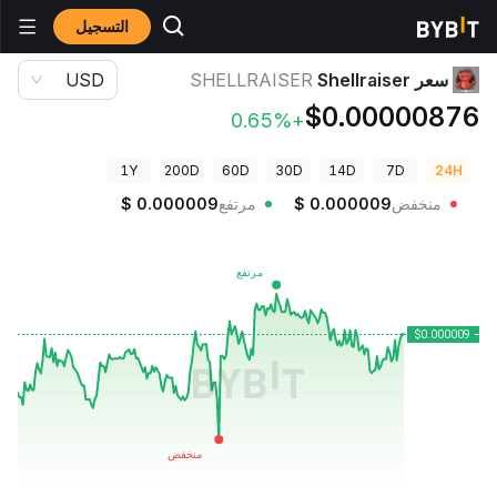
التسجيل
أسعار العملات الرقمية
سعر Shellraiser SHELLRAISER
سعر Shellraiser
SHELLRAISER
USD
$0.00000876
+0.65%
1Y
200D
60D
30D
14D
7D
24H
منخفض
0.000009
$
مرتفع
0.000009
$