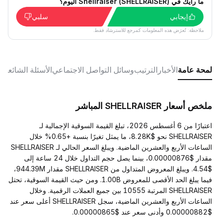
ما رأيك في Shellraiser (SHELLRAISER) اليوم؟
إيجابي
سلبي
ملاحظة: تُعرَض هذه المعلومات كمرجع للاسترشاد فقط.
لمحة عامة
الأخبار
الترتيب
وسائل التواصل الاجتماعي
الأسئلة الشائعة
ملخص أسعار SHELLRAISER المباشر
اعتبارًا من 6 أغسطس 2026، تبلغ القيمة السوقية الإجمالية لـ
SHELLRAISER نحو $8.28K، ما يمثل تغيرًا بنسبة +0.65% خلال
الساعات الأربع والعشرين الماضية. ويبلغ السعر الحالي لـ SHELLRAISER
مقدار $0.00000876، بينما يصل حجم التداول خلال 24 ساعة إلى
$4.54. ويبلغ المعروض المتداول من SHELLRAISER مقدار 944.39M،
فيما يبلغ الحد الأقصى للمعروض 1.00B. ومن حيث القيمة السوقية، تحتل
SHELLRAISER المرتبة 10555 بين جميع العملات الرقمية. وخلال
الساعات الأربع والعشرين الماضية، سجل SHELLRAISER أعلى سعر عند
$0.00000882 وأدنى سعر عند $0.00000865.