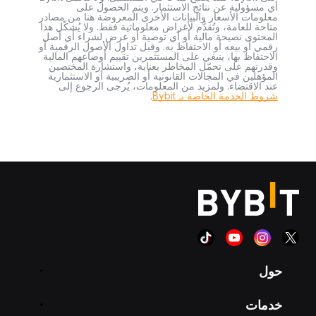
أي مسؤولية عن نتائج الاستثمار. ويتم الحصول على
معلومات الأسعار والبيانات الأخرى المعروضة هنا من مصادر
متاحة للعامة، وتُقدَّم لأغراض معلوماتية فقط. ولا يُشكّل هذا
المحتوى نصيحة مالية أو أي توصية أو عرض لشراء أي أصل
رقمي أو بيعه أو الاحتفاظ به. وقبل تداول الأصول الرقمية أو
الاحتفاظ بها، ينبغي على المستثمرين تقييم أوضاعهم المالية
وقدرتهم على تحمّل المخاطر بعناية، واستشارة المختصين
المؤهلين في المجالات القانونية أو الضريبية أو الاستثمارية
عند الاقتضاء. ولمزيد من المعلومات، يُرجى الرجوع إلى
شروط الخدمة الخاصة بـ Bybit
.
حول
خدمات