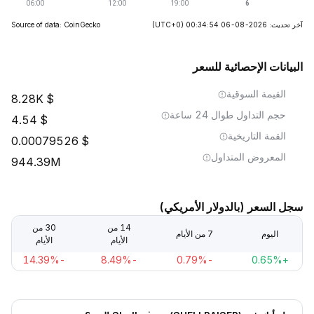
آخر تحديث: 2026-08-06 00:34:54
(UTC+0)
Source of data: CoinGecko
البيانات الإحصائية للسعر
القيمة السوقية
8.28K
حجم التداول طوال 24 ساعة
4.54
القمة التاريخية
0.00079526
المعروض المتداول
944.39M
سجل السعر (بالدولار الأمريكي)
14 من
30 من
اليوم
7 من الأيام
الأيام
الأيام
-14.39%
-8.49%
-0.79%
+0.65%