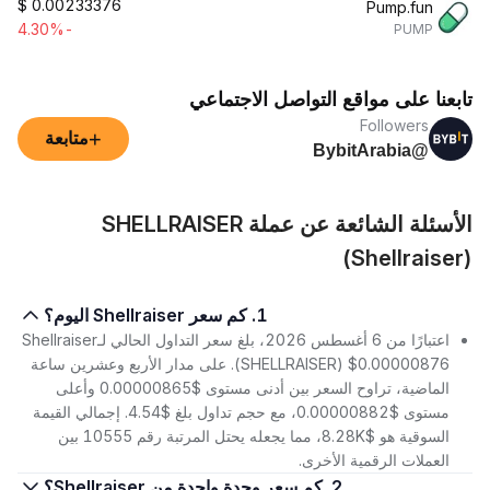
$
0.00233376
Pump.fun
-4.30%
PUMP
تابعنا على مواقع التواصل الاجتماعي
Followers
+
متابعة
@BybitArabia
الأسئلة الشائعة عن عملة SHELLRAISER
(Shellraiser)
1. كم سعر Shellraiser اليوم؟
اعتبارًا من 6 أغسطس 2026، بلغ سعر التداول الحالي لـShellraiser
(SHELLRAISER) $0.00000876. على مدار الأربع وعشرين ساعة
الماضية، تراوح السعر بين أدنى مستوى $0.00000865 وأعلى
مستوى $0.00000882، مع حجم تداول بلغ $4.54. إجمالي القيمة
السوقية هو $8.28K، مما يجعله يحتل المرتبة رقم 10555 بين
العملات الرقمية الأخرى.
2. كم سعر وحدة واحدة من Shellraiser؟