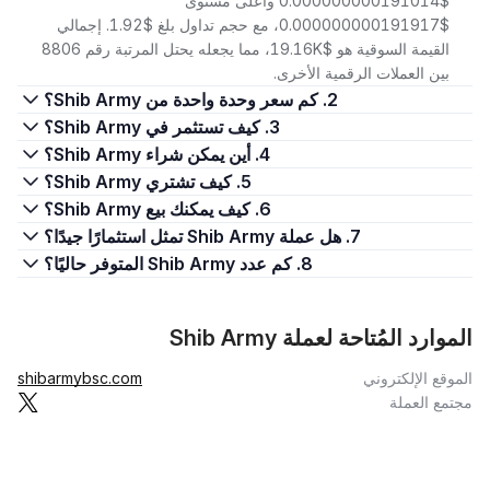
$0.000000000191014 وأعلى مستوى
$0.000000000191917، مع حجم تداول بلغ $1.92. إجمالي
القيمة السوقية هو $19.16K، مما يجعله يحتل المرتبة رقم 8806
بين العملات الرقمية الأخرى.
2. كم سعر وحدة واحدة من Shib Army؟
3. كيف تستثمر في Shib Army؟
4. أين يمكن شراء Shib Army؟
5. كيف تشتري Shib Army؟
6. كيف يمكنك بيع Shib Army؟
7. هل عملة Shib Army تمثل استثمارًا جيدًا؟
8. كم عدد Shib Army المتوفر حاليًا؟
الموارد المُتاحة لعملة Shib Army
الموقع الإلكتروني
shibarmybsc.com
مجتمع العملة