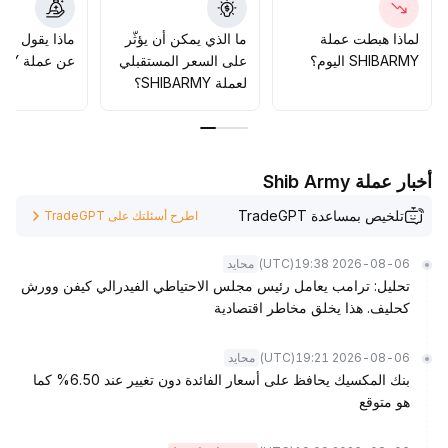
واضحة للخسارة والربح، وتجنب الشراء عند القمم ما لم يتضح
الاتجاه، والسيطرة على حجم المراكز لمواجهة مخاطر السيولة،
لماذا هبطت عملة
ما الذي يمكن أن يؤثّر
ماذا يقول الم
والتحلي بالصبر في انتظار تحقق الفرص الهيكلية
.
SHIBARMY اليوم؟
على السعر المستقبلي
عن عملة SHIBARMY؟
لعملة SHIBARMY؟
أخبار عملة Shib Army
تلخيص بمساعدة TradeGPT
اطرح أسئلتك على TradeGPT
(UTC)
2026-08-06 19:38
محايد
تحليل: ترامب يعامل رئيس مجلس الاحتياطي الفيدرالي كيفن وورش
كحليف. هذا يخلق مخاطر اقتصادية
(UTC)
2026-08-06 19:21
محايد
بنك المكسيك يحافظ على أسعار الفائدة دون تغيير عند 6.50% كما
هو متوقع