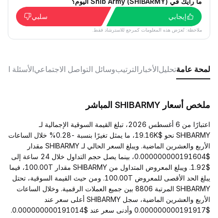
ما رأيك في Shib Army (SHIBARMY) اليوم؟
إيجابي
سلبي
ملاحظة: تُعرَض هذه المعلومات كمرجع للاسترشاد فقط.
لمحة عامة
تحليل
الأخبار
الترتيب
وسائل التواصل الاجتماعي
الأسئلة الش
ملخص أسعار SHIBARMY المباشر
اعتبارًا من 6 أغسطس 2026، تبلغ القيمة السوقية الإجمالية لـ
SHIBARMY نحو $19.16K، ما يمثل تغيرًا بنسبة -0.28% خلال الساعات
الأربع والعشرين الماضية. ويبلغ السعر الحالي لـ SHIBARMY مقدار
$0.000000000191604، بينما يصل حجم التداول خلال 24 ساعة إلى
$1.92. ويبلغ المعروض المتداول من SHIBARMY مقدار 100.00T، فيما
يبلغ الحد الأقصى للمعروض 100.00T. ومن حيث القيمة السوقية، تحتل
SHIBARMY المرتبة 8806 بين جميع العملات الرقمية. وخلال الساعات
الأربع والعشرين الماضية، سجل SHIBARMY أعلى سعر عند
$0.000000000191917 وأدنى سعر عند $0.000000000191014.