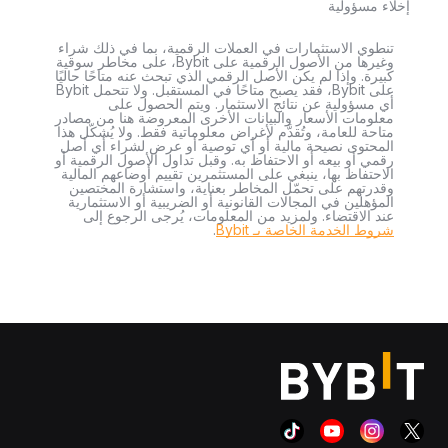
إخلاء مسؤولية
تنطوي الاستثمارات في العملات الرقمية، بما في ذلك شراء
وغيرها من الأصول الرقمية على Bybit، على مخاطر سوقية
كبيرة. وإذا لم يكن الأصل الرقمي الذي تبحث عنه متاحًا حاليًا
على Bybit، فقد يصبح متاحًا في المستقبل. ولا تتحمل Bybit
أي مسؤولية عن نتائج الاستثمار. ويتم الحصول على
معلومات الأسعار والبيانات الأخرى المعروضة هنا من مصادر
متاحة للعامة، وتُقدَّم لأغراض معلوماتية فقط. ولا يُشكّل هذا
المحتوى نصيحة مالية أو أي توصية أو عرض لشراء أي أصل
رقمي أو بيعه أو الاحتفاظ به. وقبل تداول الأصول الرقمية أو
الاحتفاظ بها، ينبغي على المستثمرين تقييم أوضاعهم المالية
وقدرتهم على تحمّل المخاطر بعناية، واستشارة المختصين
المؤهلين في المجالات القانونية أو الضريبية أو الاستثمارية
عند الاقتضاء. ولمزيد من المعلومات، يُرجى الرجوع إلى
شروط الخدمة الخاصة بـ Bybit
.