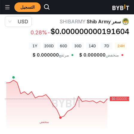
التسجيل
أسعار العملات الرقمية
سعر Shib Army SHIBARMY
سعر Shib Army
SHIBARMY
USD
$0.000000000191604
-0.28%
1Y
200D
60D
30D
14D
7D
24H
منخفض
0.000000
$
مرتفع
0.000000
$