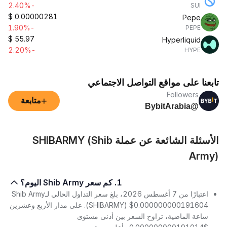
-2.40%
SUI
$
0.00000281
Pepe
-1.90%
PEPE
$
55.97
Hyperliquid
-2.20%
HYPE
تابعنا على مواقع التواصل الاجتماعي
Followers
+
متابعة
@BybitArabia
الأسئلة الشائعة عن عملة SHIBARMY (Shib
Army)
1. كم سعر Shib Army اليوم؟
اعتبارًا من 7 أغسطس 2026، بلغ سعر التداول الحالي لـShib Army
(SHIBARMY) $0.000000000191604. على مدار الأربع وعشرين
ساعة الماضية، تراوح السعر بين أدنى مستوى