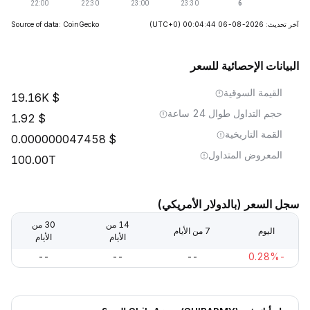
آخر تحديث: 2026-08-06 00:04:44
(UTC+0)
Source of data: CoinGecko
البيانات الإحصائية للسعر
القيمة السوقية
19.16K
حجم التداول طوال 24 ساعة
1.92
القمة التاريخية
0.000000047458
المعروض المتداول
100.00T
سجل السعر (بالدولار الأمريكي)
14 من
30 من
اليوم
7 من الأيام
الأيام
الأيام
--
--
--
-0.28%