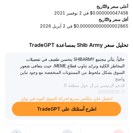
أعلى سعر والتّاريخ
$0.000000047458 في 2 نوفمبر 2021
أقل سعر والتّاريخ
$0.000000000000002865 في 2 أبريل 2026
تحليل سعر Shib Army بمساعدة TradeGPT
حالياً، يتأثر مجتمع SHIBARMY بتحسن طفيف في تفضيلات
المخاطر الكلية وتزايد تناوب قطاع MEME، حيث يتعافى شعور
السوق بشكل ملحوظ من المستويات المنخفضة مع وجود تباين
واضح
.
الدعم الرئيسي يتركز حول منطقة 0
.
.
00000950-0
00001020، وإذا زاد حجم التداول بالتزامن، من المتوقع
احصل على ملخّص سريع لحركة السوق اليوم في ثوانٍ
استمرار الزخم الصاعد؛ أما إذا تم كسر هذه المنطقة، فقد يتم
اطرح أسئلتك على TradeGPT
اختبار الدعم حول 0
.
.
00000840
توصية استراتيجية: ينصح بالتداول القصير الأجل بالاعتماد على
الإشارات الديناميكية للمتوسطات والأسعار والكميات، ووضع حدود