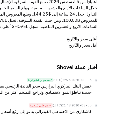
الساعات الأربع والعشرين الماضية، سجل SHOVEL أعلى سعر عند $-- وأدنى سعر عند $--.
أعلى سعر والتّاريخ
أقل سعر والتّاريخ
أخبار عملة Shovel
(UTC)
2026-08-05 22:25
صعودي (شرائي)
خفض البنك المركزي البرازيلي سعر الفائدة الرئيسي بمقد
جديدة تباطؤ النمو الاقتصادي وتراجع التضخم أكثر من الم
(UTC)
2026-08-05 21:48
هبوطي (بيعي)
كاشكاري من الاحتياطي الفيدرالي يدعو إلى رفع أسعار ا