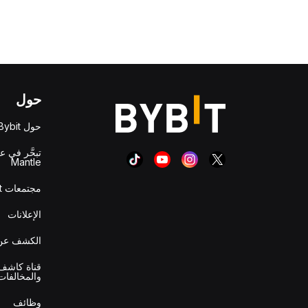
حول
حول Bybit
تبحَّر في ع
Mantle
مجتمعات Bybit
الإعلانات
الكشف عن 
قناة كاشف 
والمخالفات
وظائف