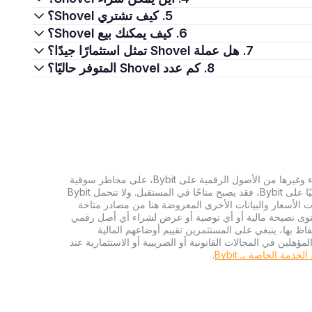
5. كيف تشتري Shovel؟
6. كيف يمكنك بيع Shovel؟
7. هل عملة Shovel تمثل استثمارًا جيدًا؟
8. كم عدد Shovel المتوفر حاليًا؟
تنطوي الاستثمارات في العملات الرقمية، بما في ذلك شراء وغيرها من الأصول الرقمية على Bybit، على مخاطر سوقية
كبيرة. وإذا لم يكن الأصل الرقمي الذي تبحث عنه متاحًا حاليًا على Bybit، فقد يصبح متاحًا في المستقبل. ولا تتحمل Bybit
 الأسعار والبيانات الأخرى المعروضة هنا من مصادر متاحة
المحتوى نصيحة مالية أو أي توصية أو عرض لشراء أي أصل رقمي
تفاظ بها، ينبغي على المستثمرين تقييم أوضاعهم المالية
ؤهلين في المجالات القانونية أو الضريبية أو الاستثمارية عند
دمة الخاصة بـ Bybit
.