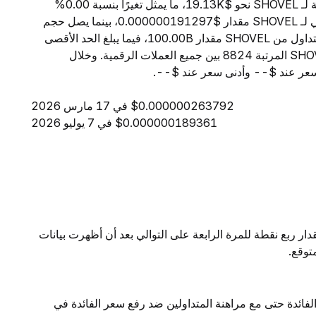
اعتبارًا من 5 أغسطس 2026، تبلغ القيمة السوقية الإجمالية لـ SHOVEL نحو $19.13K، ما يمثل تغيرًا بنسبة 0.00%
خلال الساعات الأربع والعشرين الماضية. ويبلغ السعر الحالي لـ SHOVEL مقدار $0.000000191297، بينما يصل حجم
التداول خلال 24 ساعة إلى $144.25. ويبلغ المعروض المتداول من SHOVEL مقدار 100.00B، فيما يبلغ الحد الأقصى
للمعروض 100.00B. ومن حيث القيمة السوقية، تحتل SHOVEL المرتبة 8824 بين جميع العملات الرقمية. وخلال
$0.000000263792 في 17 مارس 2026
$0.000000189361 في 7 يوليو 2026
ار ربع نقطة للمرة الرابعة على التوالي بعد أن أظهرت بيانات
توقع.
لفائدة حتى مع مراهنة المتداولين ضد رفع سعر الفائدة في