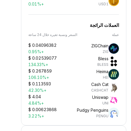
+0.01%
USD1
العملات الرائجة
عملة
السعر ونسبة تغيره خلال 24 ساعة
$
0.04096382
ZIGChain
+0.95%
ZIG
$
0.02539077
Bless
+134.33%
BLESS
$
0.267859
Heima
+106.10%
HEI
$
0.113593
Cash Cat
+42.30%
CASHCAT
$
4.04
Uniswap
+4.84%
UNI
$
0.00623868
Pudgy Penguins
+3.22%
PENGU