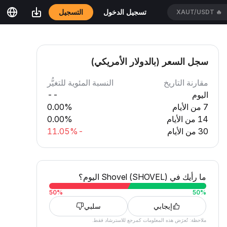
التسجيل
تسجيل الدخول
XAUT/USDT
🔥
سجل السعر (بالدولار الأمريكي)
مقارنة التاريخ
النسبة المئوية للتغيُّر
اليوم
--
7 من الأيام
0.00%
14 من الأيام
0.00%
30 من الأيام
-11.05%
ما رأيك في Shovel (SHOVEL) اليوم؟
50
%
50
%
إيجابي
سلبي
ملاحظة: تُعرَض هذه المعلومات كمرجع للاسترشاد فقط.