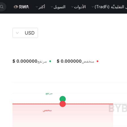
قليديَّة (TradFi)
الأدوات
التمويل
أكثر
USD
منخفض
0.000000
$
مرتفع
0.000000
$