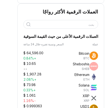
العملات الرقمية الأكثر رواجًا
بحث
العملات الرقمية الأعلى من حيث القيمة السوقية
عملة
السعر ونسبة تغيره خلال 24 ساعة
$
64,596.00
Bitcoin
+0.84%
BTC
$
10.65
Sheboshis
--
SHEB
$
1,907.28
Ethereum
+2.08%
ETH
$
73.98
Solana
+0.33%
SOL
$
1.061
XRP
-1.16%
XRP
$
0.999363
USD1