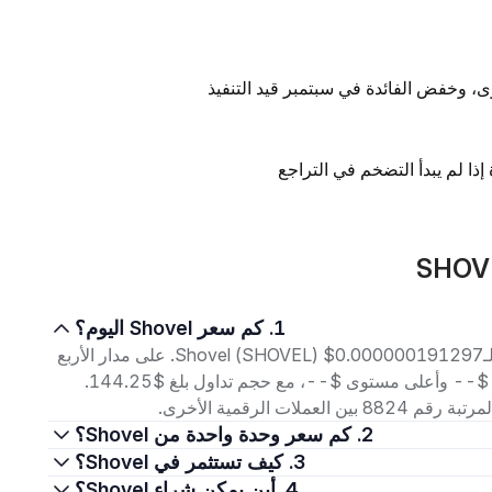
ذا لم يبدأ التضخم في التراجع
1. كم سعر Shovel اليوم؟
اعتبارًا من 6 أغسطس 2026، بلغ سعر التداول الحالي لـShovel (SHOVEL) $0.000000191297. على مدار الأربع
وعشرين ساعة الماضية، تراوح السعر بين أدنى مستوى $-- وأعلى مستوى $--، مع حجم تداول بلغ $144.25.
2. كم سعر وحدة واحدة من Shovel؟
3. كيف تستثمر في Shovel؟
4. أين يمكن شراء Shovel؟