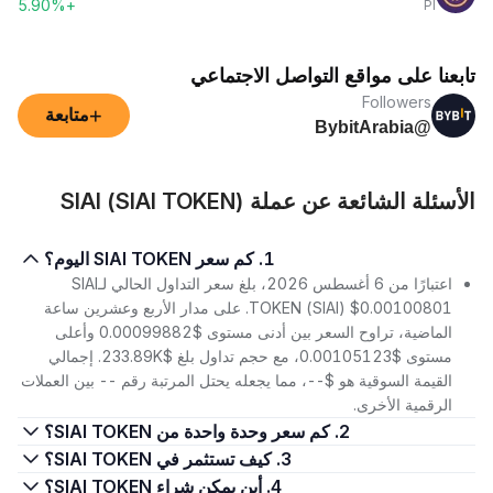
+5.90%
PI
تابعنا على مواقع التواصل الاجتماعي
Followers
+
متابعة
@BybitArabia
الأسئلة الشائعة عن عملة SIAI (SIAI TOKEN)
1. كم سعر SIAI TOKEN اليوم؟
اعتبارًا من 6 أغسطس 2026، بلغ سعر التداول الحالي لـSIAI
TOKEN (SIAI) $0.00100801. على مدار الأربع وعشرين ساعة
الماضية، تراوح السعر بين أدنى مستوى $0.00099882 وأعلى
مستوى $0.00105123، مع حجم تداول بلغ $233.89K. إجمالي
القيمة السوقية هو $--، مما يجعله يحتل المرتبة رقم -- بين العملات
الرقمية الأخرى.
2. كم سعر وحدة واحدة من SIAI TOKEN؟
3. كيف تستثمر في SIAI TOKEN؟
4. أين يمكن شراء SIAI TOKEN؟