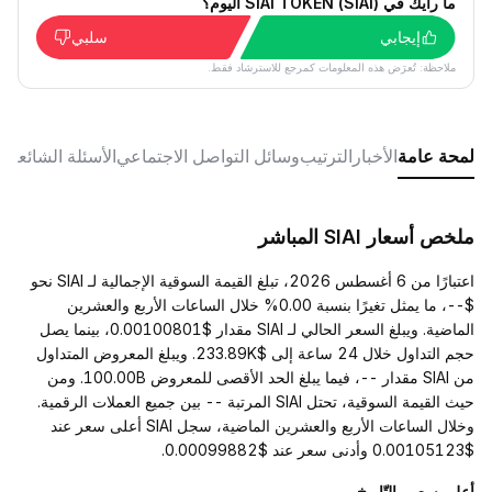
ما رأيك في SIAI TOKEN (SIAI) اليوم؟
إيجابي
سلبي
ملاحظة: تُعرَض هذه المعلومات كمرجع للاسترشاد فقط.
لمحة عامة
الأخبار
الترتيب
وسائل التواصل الاجتماعي
الأسئلة الشائعة
ملخص أسعار SIAI المباشر
اعتبارًا من 6 أغسطس 2026، تبلغ القيمة السوقية الإجمالية لـ SIAI نحو
$--، ما يمثل تغيرًا بنسبة 0.00% خلال الساعات الأربع والعشرين
الماضية. ويبلغ السعر الحالي لـ SIAI مقدار $0.00100801، بينما يصل
حجم التداول خلال 24 ساعة إلى $233.89K. ويبلغ المعروض المتداول
من SIAI مقدار --، فيما يبلغ الحد الأقصى للمعروض 100.00B. ومن
حيث القيمة السوقية، تحتل SIAI المرتبة -- بين جميع العملات الرقمية.
وخلال الساعات الأربع والعشرين الماضية، سجل SIAI أعلى سعر عند
$0.00105123 وأدنى سعر عند $0.00099882.
أعلى سعر والتّاريخ