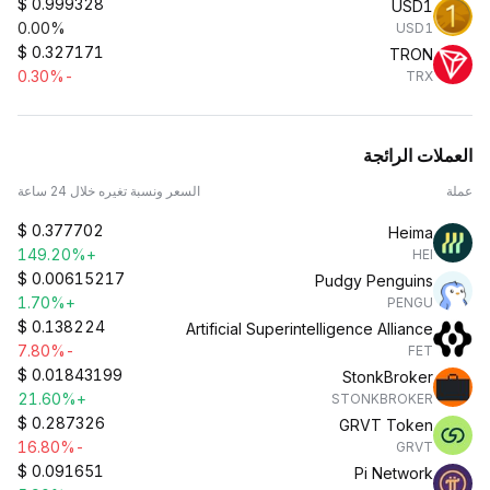
$
0.999328
USD1
0.00%
USD1
$
0.327171
TRON
-0.30%
TRX
العملات الرائجة
عملة
السعر ونسبة تغيره خلال 24 ساعة
$
0.377702
Heima
+149.20%
HEI
$
0.00615217
Pudgy Penguins
+1.70%
PENGU
$
0.138224
Artificial Superintelligence Alliance
-7.80%
FET
$
0.01843199
StonkBroker
+21.60%
STONKBROKER
$
0.287326
GRVT Token
-16.80%
GRVT
$
0.091651
Pi Network