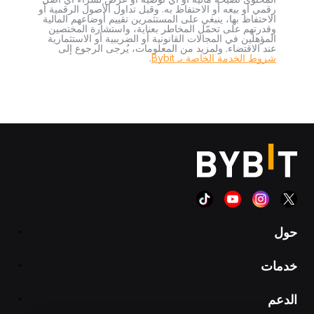
رقمي أو بيعه أو الاحتفاظ به. وقبل تداول الأصول الرقمية أو
الاحتفاظ بها، ينبغي على المستثمرين تقييم أوضاعهم المالية
وقدرتهم على تحمّل المخاطر بعناية، واستشارة المختصين
المؤهلين في المجالات القانونية أو الضريبية أو الاستثمارية
عند الاقتضاء. ولمزيد من المعلومات، يُرجى الرجوع إلى
شروط الخدمة الخاصة بـ Bybit
.
حول
خدمات
الدعم