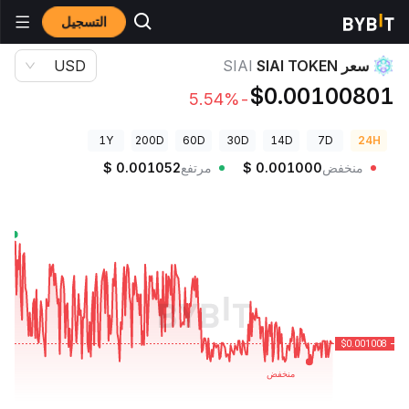
التسجيل
أسعار العملات الرقمية
سعر SIAI TOKEN SIAI
سعر SIAI TOKEN
SIAI
USD
$0.00100801
-5.54%
1Y
200D
60D
30D
14D
7D
24H
منخفض
0.001000
$
مرتفع
0.001052
$