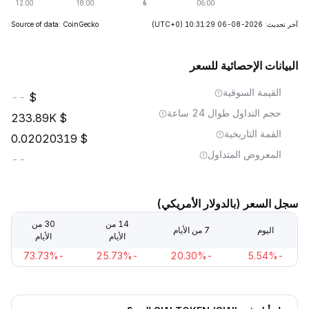
آخر تحديث: 2026-08-06 10:31:29
(UTC+0)
Source of data: CoinGecko
البيانات الإحصائية للسعر
القيمة السوقية
--
حجم التداول طوال 24 ساعة
233.89K
القمة التاريخية
0.02020319
المعروض المتداول
--
سجل السعر (بالدولار الأمريكي)
14 من
30 من
اليوم
7 من الأيام
الأيام
الأيام
-73.73%
-25.73%
-20.30%
-5.54%