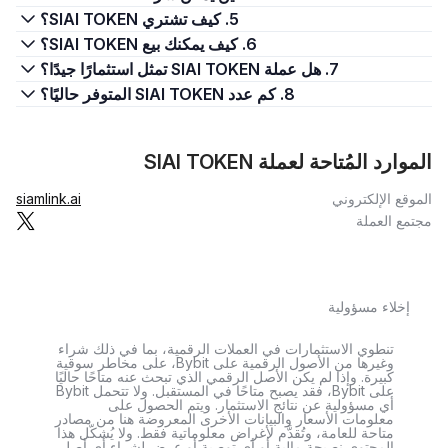
5. كيف تشتري SIAI TOKEN؟
6. كيف يمكنك بيع SIAI TOKEN؟
7. هل عملة SIAI TOKEN تمثل استثمارًا جيدًا؟
8. كم عدد SIAI TOKEN المتوفر حاليًا؟
الموارد المُتاحة لعملة SIAI TOKEN
الموقع الإلكتروني
siamlink.ai
مجتمع العملة
إخلاء مسؤولية
تنطوي الاستثمارات في العملات الرقمية، بما في ذلك شراء
وغيرها من الأصول الرقمية على Bybit، على مخاطر سوقية
كبيرة. وإذا لم يكن الأصل الرقمي الذي تبحث عنه متاحًا حاليًا
على Bybit، فقد يصبح متاحًا في المستقبل. ولا تتحمل Bybit
أي مسؤولية عن نتائج الاستثمار. ويتم الحصول على
معلومات الأسعار والبيانات الأخرى المعروضة هنا من مصادر
متاحة للعامة، وتُقدَّم لأغراض معلوماتية فقط. ولا يُشكّل هذا
المحتوى نصيحة مالية أو أي توصية أو عرض لشراء أي أصل