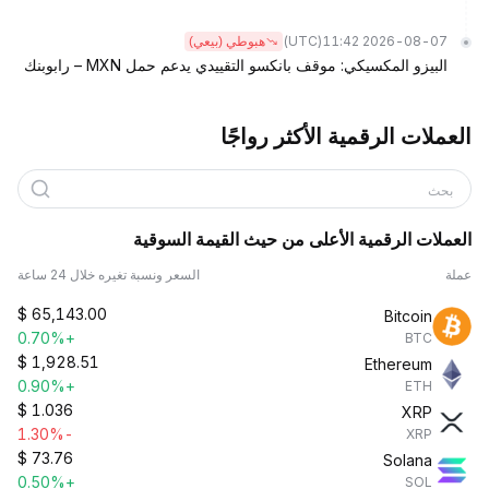
(UTC)
2026-08-07 11:42
هبوطي (بيعي)
البيزو المكسيكي: موقف بانكسو التقييدي يدعم حمل MXN – رابوبنك
العملات الرقمية الأكثر رواجًا
بحث
العملات الرقمية الأعلى من حيث القيمة السوقية
عملة
السعر ونسبة تغيره خلال 24 ساعة
$
65,143.00
Bitcoin
+0.70%
BTC
$
1,928.51
Ethereum
+0.90%
ETH
$
1.036
XRP
-1.30%
XRP
$
73.76
Solana
+0.50%
SOL