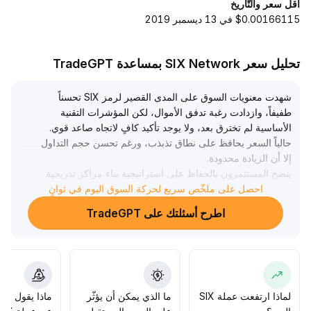
أقل سعر والتّاريخ
$0.00166115 في 13 ديسمبر 2019
تحليل سعر SIX Network بمساعدة TradeGPT
شهدت معنويات السوق على المدى القصير لرمز SIX تحسناً
طفيفاً، وازدادت رغبة تدفق الأموال، لكن المؤشرات التقنية
الأساسية لم تخترق بعد، ولا يوجد تأكيد كافٍ لاتجاه صاعد قوي
.
حالياً السعر يحافظ على نطاق تذبذب، ورغم تحسن حجم التداول
إلا أن الزيادة محدودة
.
ينصح المستثمرون بالحفاظ على استراتيجية بناء مراكز تدريجية
احصل على ملخّص سريع لحركة السوق اليوم في ثوانٍ
وتجربة مراكز صغيرة، والتركيز على مراقبة مدى فعالية اختراق
القمم السابقة (مناطق المقاومة الرئيسية) وتزامن ذلك مع زيادة
اطرح أسئلتك على TradeGPT
حجم التداول، وانتظار وضوح الهيكل الصاعد قبل زيادة المراكز،
وتحديد وقف الخسارة بشكل ديناميكي للحد من مخاطر التراجع
.
التوصية العامة محايدة وتميل للحذر، والأولوية للدفاع وعدم
ملاحقة الأسعار المرتفعة
.
لماذا ارتفعت عملة SIX
ما الذي يمكن أن يؤثّر
ماذا يقول الم