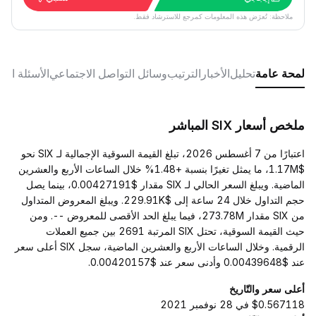
ملاحظة: تُعرَض هذه المعلومات كمرجع للاسترشاد فقط.
لمحة عامة
تحليل
الأخبار
الترتيب
وسائل التواصل الاجتماعي
الأسئلة الش
ملخص أسعار SIX المباشر
اعتبارًا من 7 أغسطس 2026، تبلغ القيمة السوقية الإجمالية لـ SIX نحو
$1.17M، ما يمثل تغيرًا بنسبة +1.48% خلال الساعات الأربع والعشرين
الماضية. ويبلغ السعر الحالي لـ SIX مقدار $0.00427191، بينما يصل
حجم التداول خلال 24 ساعة إلى $229.91K. ويبلغ المعروض المتداول
من SIX مقدار 273.78M، فيما يبلغ الحد الأقصى للمعروض --. ومن
حيث القيمة السوقية، تحتل SIX المرتبة 2691 بين جميع العملات
الرقمية. وخلال الساعات الأربع والعشرين الماضية، سجل SIX أعلى سعر
عند $0.00439648 وأدنى سعر عند $0.00420157.
أعلى سعر والتّاريخ
$0.567118 في 28 نوفمبر 2021