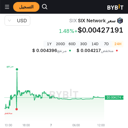
التسجيل
أسعار العملات الرقمية
سعر SIX Network SIX
سعر SIX Network
SIX
USD
$0.00427191
+1.48%
1Y
200D
60D
30D
14D
7D
24H
منخفض
0.004217
$
مرتفع
0.004396
$