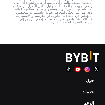
المحتوى نصيحة مالية أو أي توصية أو عرض لشراء أي أصل
رقمي أو بيعه أو الاحتفاظ به. وقبل تداول الأصول الرقمية أو
الاحتفاظ بها، ينبغي على المستثمرين تقييم أوضاعهم المالية
وقدرتهم على تحمّل المخاطر بعناية، واستشارة المختصين
المؤهلين في المجالات القانونية أو الضريبية أو الاستثمارية
عند الاقتضاء. ولمزيد من المعلومات، يُرجى الرجوع إلى
شروط الخدمة الخاصة بـ Bybit.
حول
خدمات
الدعم