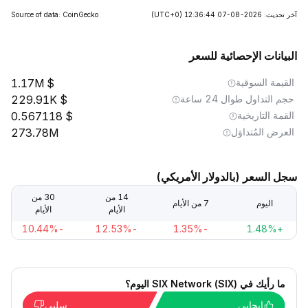
آخر تحديث: 2026-08-07 12:36:44
(UTC+0)
Source of data: CoinGecko
البيانات الإحصائية للسعر
القيمة السوقية
1.17M
حجم التداول طوال 24 ساعة
229.91K
القمة التاريخية
0.567118
العرض المُتداوَل
273.78M
سجل السعر (بالدولار الأمريكي)
14 من
30 من
اليوم
7 من الأيام
الأيام
الأيام
-10.44%
-12.53%
-1.35%
+1.48%
ما رأيك في SIX Network (SIX) اليوم؟
إيجابي
سلبي