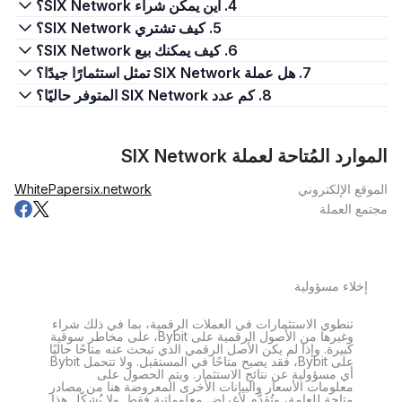
4. أين يمكن شراء SIX Network؟
5. كيف تشتري SIX Network؟
6. كيف يمكنك بيع SIX Network؟
7. هل عملة SIX Network تمثل استثمارًا جيدًا؟
8. كم عدد SIX Network المتوفر حاليًا؟
الموارد المُتاحة لعملة SIX Network
الموقع الإلكتروني
six.network
WhitePaper
مجتمع العملة
إخلاء مسؤولية
تنطوي الاستثمارات في العملات الرقمية، بما في ذلك شراء
وغيرها من الأصول الرقمية على Bybit، على مخاطر سوقية
كبيرة. وإذا لم يكن الأصل الرقمي الذي تبحث عنه متاحًا حاليًا
على Bybit، فقد يصبح متاحًا في المستقبل. ولا تتحمل Bybit
أي مسؤولية عن نتائج الاستثمار. ويتم الحصول على
معلومات الأسعار والبيانات الأخرى المعروضة هنا من مصادر
متاحة للعامة، وتُقدَّم لأغراض معلوماتية فقط. ولا يُشكّل هذا