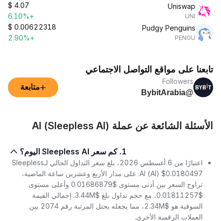
$
4.07
Uniswap
+6.10%
UNI
$
0.00622318
Pudgy Penguins
+2.90%
PENGU
تابعنا على مواقع التواصل الاجتماعي
Followers
+
متابعة
@BybitArabia
الأسئلة الشائعة عن عملة AI (Sleepless AI)
1. كم سعر Sleepless AI اليوم؟
اعتبارًا من 6 أغسطس 2026، بلغ سعر التداول الحالي لـSleepless
AI (AI) $0.0180497. على مدار الأربع وعشرين ساعة الماضية،
تراوح السعر بين أدنى مستوى $0.01686879 وأعلى مستوى
$0.01811257، مع حجم تداول بلغ $3.44M. إجمالي القيمة
السوقية هو $2.34M، مما يجعله يحتل المرتبة رقم 2074 بين
العملات الرقمية الأخرى.