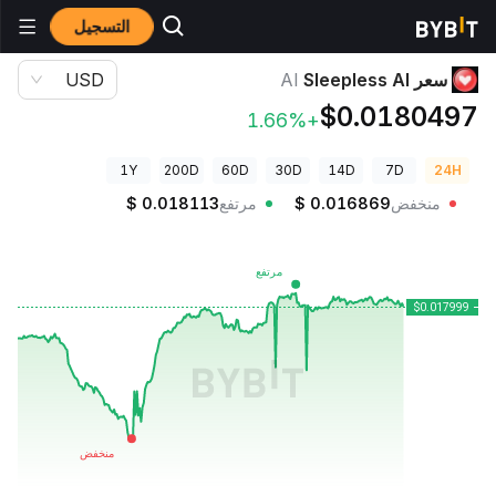
التسجيل
أسعار العملات الرقمية
سعر Sleepless AI AI
سعر Sleepless AI
AI
USD
$0.0180497
+1.66%
1Y
200D
60D
30D
14D
7D
24H
منخفض
0.016869
$
مرتفع
0.018113
$