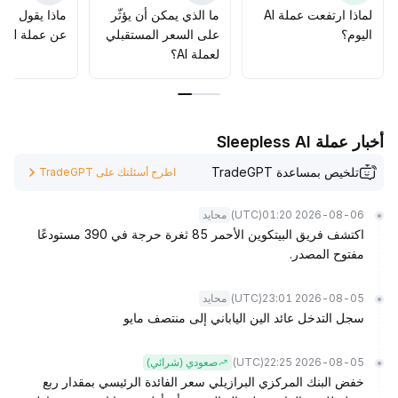
النمو المؤكد على المدى المتوسط والطويل بنشاط
.
لماذا ارتفعت عملة AI
ما الذي يمكن أن يؤثّر
ماذا يقول الم
اليوم؟
على السعر المستقبلي
عن عملة AI؟
لعملة AI؟
أخبار عملة Sleepless AI
تلخيص بمساعدة TradeGPT
اطرح أسئلتك على TradeGPT
(UTC)
2026-08-06 01:20
محايد
اكتشف فريق البيتكوين الأحمر 85 ثغرة حرجة في 390 مستودعًا
مفتوح المصدر.
(UTC)
2026-08-05 23:01
محايد
سجل التدخل عائد الين الياباني إلى منتصف مايو
(UTC)
2026-08-05 22:25
صعودي (شرائي)
خفض البنك المركزي البرازيلي سعر الفائدة الرئيسي بمقدار ربع