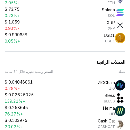
+2.05%
ETH
$
73.75
Solana
+0.23%
SOL
$
1.059
XRP
-0.93%
XRP
$
0.999638
USD1
+0.05%
USD1
العملات الرائجة
عملة
السعر ونسبة تغيره خلال 24 ساعة
$
0.04046061
ZIGChain
-0.28%
ZIG
$
0.02626025
Bless
+139.21%
BLESS
$
0.258645
Heima
+76.27%
HEI
$
0.103975
Cash Cat
+20.02%
CASHCAT