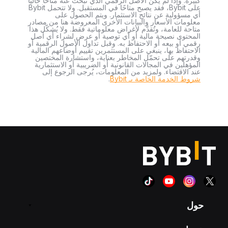
كبيرة. وإذا لم يكن الأصل الرقمي الذي تبحث عنه متاحًا حاليًا
على Bybit، فقد يصبح متاحًا في المستقبل. ولا تتحمل Bybit
أي مسؤولية عن نتائج الاستثمار. ويتم الحصول على
معلومات الأسعار والبيانات الأخرى المعروضة هنا من مصادر
متاحة للعامة، وتُقدَّم لأغراض معلوماتية فقط. ولا يُشكّل هذا
المحتوى نصيحة مالية أو أي توصية أو عرض لشراء أي أصل
رقمي أو بيعه أو الاحتفاظ به. وقبل تداول الأصول الرقمية أو
الاحتفاظ بها، ينبغي على المستثمرين تقييم أوضاعهم المالية
وقدرتهم على تحمّل المخاطر بعناية، واستشارة المختصين
المؤهلين في المجالات القانونية أو الضريبية أو الاستثمارية
عند الاقتضاء. ولمزيد من المعلومات، يُرجى الرجوع إلى
شروط الخدمة الخاصة بـ Bybit
.
حول