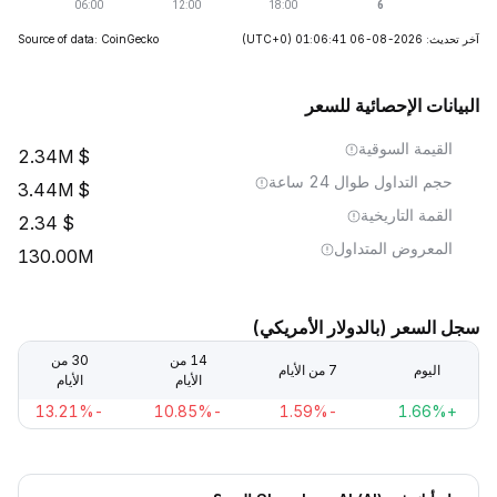
آخر تحديث: 2026-08-06 01:06:41
(UTC+0)
Source of data: CoinGecko
البيانات الإحصائية للسعر
القيمة السوقية
2.34M
حجم التداول طوال 24 ساعة
3.44M
القمة التاريخية
2.34
المعروض المتداول
130.00M
سجل السعر (بالدولار الأمريكي)
14 من
30 من
اليوم
7 من الأيام
الأيام
الأيام
-13.21%
-10.85%
-1.59%
+1.66%