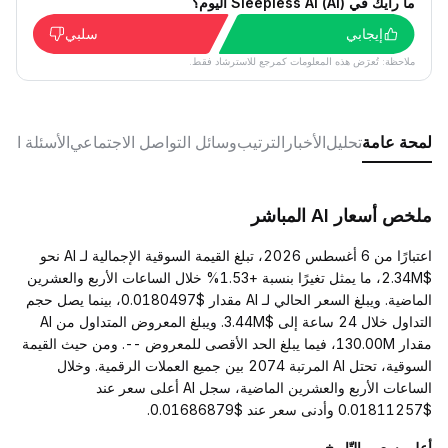
ما رأيك في Sleepless AI (AI) اليوم؟
إيجابي
سلبي
ملاحظة: تُعرَض هذه المعلومات كمرجع للاسترشاد فقط.
لمحة عامة
تحليل
الأخبار
الترتيب
وسائل التواصل الاجتماعي
الأسئلة الش
ملخص أسعار AI المباشر
اعتبارًا من 6 أغسطس 2026، تبلغ القيمة السوقية الإجمالية لـ AI نحو
$2.34M، ما يمثل تغيرًا بنسبة +1.53% خلال الساعات الأربع والعشرين
الماضية. ويبلغ السعر الحالي لـ AI مقدار $0.0180497، بينما يصل حجم
التداول خلال 24 ساعة إلى $3.44M. ويبلغ المعروض المتداول من AI
مقدار 130.00M، فيما يبلغ الحد الأقصى للمعروض --. ومن حيث القيمة
السوقية، تحتل AI المرتبة 2074 بين جميع العملات الرقمية. وخلال
الساعات الأربع والعشرين الماضية، سجل AI أعلى سعر عند
$0.01811257 وأدنى سعر عند $0.01686879.
أعلى سعر والتّاريخ