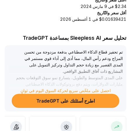
$2.34 في 9 مارس 2024
أقل سعر والتّاريخ
$0.01639421 في 1 أغسطس 2026
تحليل سعر Sleepless AI بمساعدة TradeGPT
تم تحفيز قطاع الذكاء الاصطناعي بدفعة مزدوجة من تحسن
المزاج ودعم رأس المال، مما أدى إلى أداء قوي مستمر في
المدى القصير مع زيادة حجم التداول وتركيز التمويل على
المشاريع ذات آفاق التطبيق الواقعي
.
على المدى المتوسط والطويل، يتسارع نمو سوق التوقعات بحجم
مليارات الدولارات، ويتم دفع بروتوكولات الذكاء الاصطناعي
اللامركزية الجوهرية بسرعة، كما يعزز الاستثمار الرأسمالي
احصل على ملخّص سريع لحركة السوق اليوم في ثوانٍ
منطق تطوير التكنولوجيا وتوسيع النظام البيئي
.
اطرح أسئلتك على TradeGPT
يُنصح بمراقبة تراجع القطاع إلى مناطق الدعم الرئيسية (استنادًا
إلى المتوسطات التاريخية لرموز الذكاء الاصطناعي الرئيسية بين
91,000 و93,000 يوان كمؤشر)، وبناء مراكز في المشاريع
المتميزة تدريجياً، مع إعطاء الأولوية لإدارة المخاطر، وتنفيذ وقف
الخسارة بصرامة لمواجهة تقلبات المدى القصير، واغتنام فرص