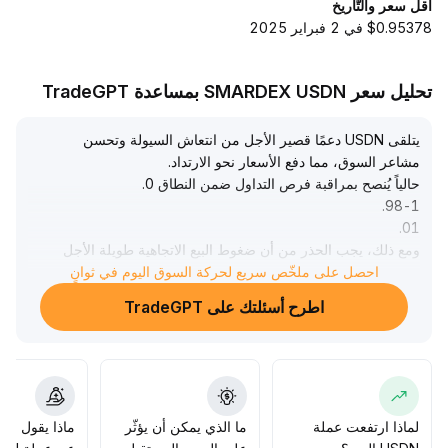
أقل سعر والتّاريخ
$0.95378 في 2 فبراير 2025
تحليل سعر SMARDEX USDN بمساعدة TradeGPT
يتلقى USDN دعمًا قصير الأجل من انتعاش السيولة وتحسن
مشاعر السوق، مما دفع الأسعار نحو الارتداد
.
حالياً يُنصح بمراقبة فرص التداول ضمن النطاق 0
.
.
98-1
.
01
ومع ذلك، يجب الحذر من أن ضغوط البيع الاتجاهية طويلة الأجل
من الصعب تغييرها؛ ففي حال ضعف السيولة أو تصاعد مشاعر
احصل على ملخّص سريع لحركة السوق اليوم في ثوانٍ
التحوط، ستزداد مخاطر التثبيت والضغوط على التقييم مرة أخرى
.
اطرح أسئلتك على TradeGPT
يُنصح بالتحكم المنطقي في المراكز، وتخفيضها تدريجياً عند
الارتفاع، لمواجهة مخاطر النظام المحتملة
.
لماذا ارتفعت عملة
ما الذي يمكن أن يؤثّر
ماذا يقول الم