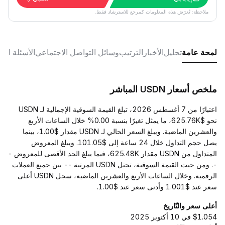
ملاحظة: تُعرَض هذه المعلومات كمرجع للاسترشاد فقط.
لمحة عامة
تحليل
الأخبار
الترتيب
وسائل التواصل الاجتماعي
الأسئلة الش
ملخص أسعار USDN المباشر
اعتبارًا من 7 أغسطس 2026، تبلغ القيمة السوقية الإجمالية لـ USDN
نحو $625.76K، ما يمثل تغيرًا بنسبة 0.00% خلال الساعات الأربع
والعشرين الماضية. ويبلغ السعر الحالي لـ USDN مقدار $1.00، بينما
يصل حجم التداول خلال 24 ساعة إلى $101.05. ويبلغ المعروض
المتداول من USDN مقدار 625.48K، فيما يبلغ الحد الأقصى للمعروض -
-. ومن حيث القيمة السوقية، تحتل USDN المرتبة -- بين جميع العملات
الرقمية. وخلال الساعات الأربع والعشرين الماضية، سجل USDN أعلى
سعر عند $1.001 وأدنى سعر عند $1.00.
أعلى سعر والتّاريخ
$1.054 في 10 أكتوبر 2025