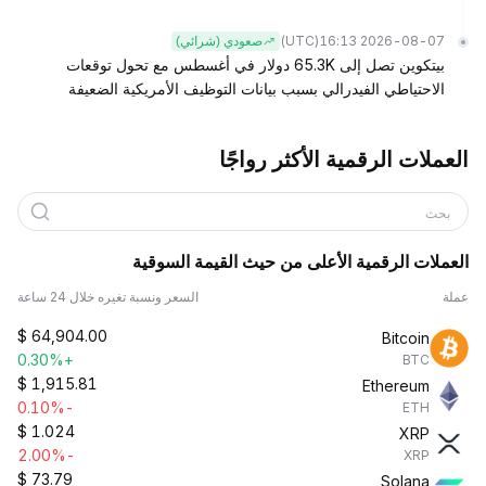
(UTC)
2026-08-07 16:13
صعودي (شرائي)
بيتكوين تصل إلى 65.3K دولار في أغسطس مع تحول توقعات
الاحتياطي الفيدرالي بسبب بيانات التوظيف الأمريكية الضعيفة
العملات الرقمية الأكثر رواجًا
بحث
العملات الرقمية الأعلى من حيث القيمة السوقية
عملة
السعر ونسبة تغيره خلال 24 ساعة
$
64,904.00
Bitcoin
+0.30%
BTC
$
1,915.81
Ethereum
-0.10%
ETH
$
1.024
XRP
-2.00%
XRP
$
73.79
Solana