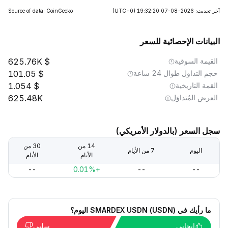
آخر تحديث: 2026-08-07 19:32:20
(UTC+0)
Source of data: CoinGecko
البيانات الإحصائية للسعر
القيمة السوقية
625.76K
حجم التداول طوال 24 ساعة
101.05
القمة التاريخية
1.054
العرض المُتداوَل
625.48K
سجل السعر (بالدولار الأمريكي)
14 من
30 من
اليوم
7 من الأيام
الأيام
الأيام
--
+0.01%
--
--
ما رأيك في SMARDEX USDN (USDN) اليوم؟
إيجابي
سلبي