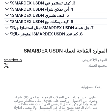
3. كيف تستثمر في SMARDEX USDN؟
4. أين يمكن شراء SMARDEX USDN؟
5. كيف تشتري SMARDEX USDN؟
6. كيف يمكنك بيع SMARDEX USDN؟
7. هل عملة SMARDEX USDN تمثل استثمارًا جيدًا؟
8. كم عدد SMARDEX USDN المتوفر حاليًا؟
الموارد المُتاحة لعملة SMARDEX USDN
الموقع الإلكتروني
smardex.io
مجتمع العملة
إخلاء مسؤولية
تنطوي الاستثمارات في العملات الرقمية، بما في ذلك شراء
وغيرها من الأصول الرقمية على Bybit، على مخاطر سوقية
كبيرة. وإذا لم يكن الأصل الرقمي الذي تبحث عنه متاحًا حاليًا
على Bybit، فقد يصبح متاحًا في المستقبل. ولا تتحمل Bybit
أي مسؤولية عن نتائج الاستثمار. ويتم الحصول على