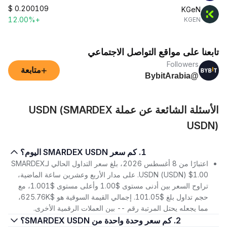
$
0.200109
KGeN
+12.00%
KGEN
تابعنا على مواقع التواصل الاجتماعي
Followers
+
متابعة
@BybitArabia
الأسئلة الشائعة عن عملة USDN (SMARDEX
USDN)
1. كم سعر SMARDEX USDN اليوم؟
اعتبارًا من 8 أغسطس 2026، بلغ سعر التداول الحالي لـSMARDEX
USDN (USDN) $1.00. على مدار الأربع وعشرين ساعة الماضية،
تراوح السعر بين أدنى مستوى $1.00 وأعلى مستوى $1.001، مع
حجم تداول بلغ $101.05. إجمالي القيمة السوقية هو $625.76K،
مما يجعله يحتل المرتبة رقم -- بين العملات الرقمية الأخرى.
2. كم سعر وحدة واحدة من SMARDEX USDN؟