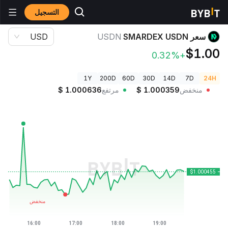
التسجيل
أسعار العملات الرقمية
سعر SMARDEX USDN USDN
سعر SMARDEX USDN
USDN
USD
$1.00
+0.32%
1Y
200D
60D
30D
14D
7D
24H
منخفض
1.000359
$
مرتفع
1.000636
$