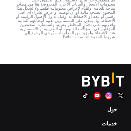
معلومات الأسعار والبيانات الأخرى المعروضة هنا من مصادر
متاحة للعامة، وتُقدَّم لأغراض معلوماتية فقط. ولا يُشكّل هذا
المحتوى نصيحة مالية أو أي توصية أو عرض لشراء أي أصل
رقمي أو بيعه أو الاحتفاظ به. وقبل تداول الأصول الرقمية أو
الاحتفاظ بها، ينبغي على المستثمرين تقييم أوضاعهم المالية
وقدرتهم على تحمّل المخاطر بعناية، واستشارة المختصين
المؤهلين في المجالات القانونية أو الضريبية أو الاستثمارية
عند الاقتضاء. ولمزيد من المعلومات، يُرجى الرجوع إلى
شروط الخدمة الخاصة بـ Bybit.
حول
خدمات