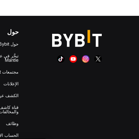
حول
حول Bybit
تبحَّر في ع
Mantle
مجتمعات Bybit
الإعلانات
الكشف عن 
قناة كاشف 
والمخالفات
وظائف
الحساب ال