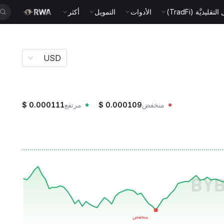
قليديَّة (TradFi)
الأدوات
التمويل
أكثر
USD
منخفض
0.000109
$
مرتفع
0.000111
$