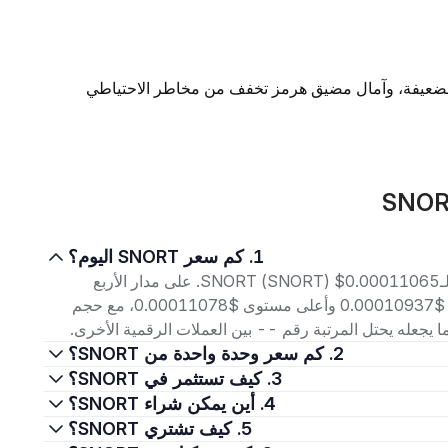
 الضعيفة، وآمال مضيق هرمز تخفف من مخاطر الاحتياطي
1. كم سعر SNORT اليوم؟
اعتبارًا من 8 أغسطس 2026، بلغ سعر التداول الحالي لـSNORT (SNORT) $0.00011065. على مدار الأربع
وعشرين ساعة الماضية، تراوح السعر بين أدنى مستوى $0.00010937 وأعلى مستوى $0.00011078، مع حجم
2. كم سعر وحدة واحدة من SNORT؟
3. كيف تستثمر في SNORT؟
4. أين يمكن شراء SNORT؟
5. كيف تشتري SNORT؟