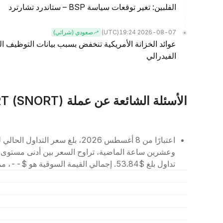
الفلبين: تغير توقعات سياسة BSP – ستاندرد تشارترد
(UTC)
2026-08-07 19:24
صعودي (شرائي)
عوائد الخزانة الأمريكية تنخفض بسبب بيانات التوظيف
الفيدرالي
الأسئلة الشائعة عن عملة SNORT (SNORT)
تداول بلغ $53.84. إجمالي القيمة السوقية هو $--، مما يجعله يحتل المرتبة رقم -- بين العملات الرقمية الأخرى.