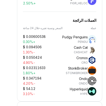
+2.50%
FIGR_HELOC
العملات الرائجة
عملة
السعر ونسبة تغيره خلال 24 ساعة
$
0.00600538
Pudgy Penguins
+0.30%
PENGU
$
0.094506
Cash Cat
-1.30%
CASHCAT
$
0.050424
Cronos
-4.90%
CRO
$
0.02311633
StonkBroker
+1.80%
STONKBROKER
$
0.347194
Ondo
-4.20%
ONDO
$
54.12
Hyperliquid
-3.10%
HYPE