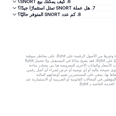
6. كيف يمكنك بيع SNORT؟
7. هل عملة SNORT تمثل استثمارًا جيدًا؟
8. كم عدد SNORT المتوفر حاليًا؟
تنطوي الاستثمارات في العملات الرقمية، بما في ذلك شراء وغيرها من الأصول الرقمية على Bybit، على مخاطر سوقية
كبيرة. وإذا لم يكن الأصل الرقمي الذي تبحث عنه متاحًا حاليًا على Bybit، فقد يصبح متاحًا في المستقبل. ولا تتحمل Bybit
 الأسعار والبيانات الأخرى المعروضة هنا من مصادر متاحة
المحتوى نصيحة مالية أو أي توصية أو عرض لشراء أي أصل رقمي
تفاظ بها، ينبغي على المستثمرين تقييم أوضاعهم المالية
ؤهلين في المجالات القانونية أو الضريبية أو الاستثمارية عند
ة الخاصة بـ Bybit.