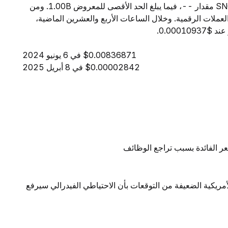
24 ساعة إلى $53.84. ويبلغ المعروض المتداول من SNORT مقدار --، فيما يبلغ الحد الأقصى للمعروض 1.00B. ومن
 المرتبة -- بين جميع العملات الرقمية. وخلال الساعات الأربع والعشرين الماضية،
$0.00836871 في 6 يونيو 2024
$0.00002842 في 8 أبريل 2025
ر الفائدة بسبب تراجع الوظائف
لأمريكية الضعيفة من التوقعات بأن الاحتياطي الفيدرالي سيرفع