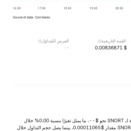
Source of data: CoinGecko
القمة التاريخية
العرض المُتداوَل
--
0.00836871
اعتبارًا من 7 أغسطس 2026، تبلغ القيمة السوقية الإجمالية لـ SNORT نحو $--، ما يمثل تغيرًا بنسبة 0.00% خلال
الساعات الأربع والعشرين الماضية. ويبلغ السعر الحالي لـ SNORT مقدار $0.00011065، بينما يصل حجم التداول خلال