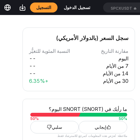
التسجيل
تسجيل الدخول
SPCXUSDT
🔥
سجل السعر (بالدولار الأمريكي)
مقارنة التاريخ
النسبة المئوية للتغيُّر
اليوم
--
7 من الأيام
--
14 من الأيام
--
30 من الأيام
+6.35%
ما رأيك في SNORT (SNORT) اليوم؟
50
%
50
%
إيجابي
سلبي
ملاحظة: تُعرَض هذه المعلومات كمرجع للاسترشاد فقط.