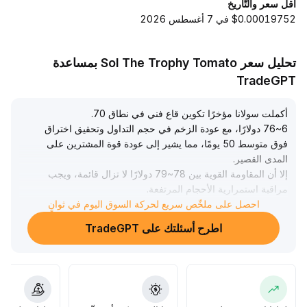
أقل سعر والتّاريخ
$0.00019752 في 7 أغسطس 2026
تحليل سعر Sol The Trophy Tomato بمساعدة
TradeGPT
أكملت سولانا مؤخرًا تكوين قاع فني في نطاق 70
.
6~76 دولارًا، مع عودة الزخم في حجم التداول وتحقيق اختراق
فوق متوسط 50 يومًا، مما يشير إلى عودة قوة المشترين على
المدى القصير
.
إلا أن المقاومة القوية بين 78~79 دولارًا لا تزال قائمة، ويجب
مراقبة استمرارية الأحجام المرتفعة
.
على الصعيد الكلي، تُضيف توقعات التنظيم والمخاوف من
احصل على ملخّص سريع لحركة السوق اليوم في ثوانٍ
المخاطر ضغطًا على السوق مع مخاطر تذبذب مرتفعة في الأجل
اطرح أسئلتك على TradeGPT
القصير
.
مؤسسيًا، تعزز أداء العُقد عالية الجودة والاستثمار المستمر من
قبل مديري الأصول قوة منظومة DeFi وجاذبية أصول سولانا
.
توصية للمستثمرين: توزيع مرن بين 70~79 دولارًا، والحذر من
الهزات السلبية، مع استغلال فرص الشراء الهيكلي عند التراجعات