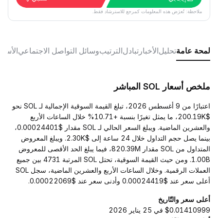
ملاحظة: تُعرَض هذه المعلومات كمرجع للاسترشاد فقط.
لمحة عامة
تحليل
الأخبار
تبادل
الترتيب
وسائل التواصل الاجتماعي
الأسئل
ملخص أسعار SOL المباشر
اعتبارًا من 9 أغسطس 2026، تبلغ القيمة السوقية الإجمالية لـ SOL نحو
$200.19K، ما يمثل تغيرًا بنسبة +10.71% خلال الساعات الأربع
والعشرين الماضية. ويبلغ السعر الحالي لـ SOL مقدار $0.00024401،
بينما يصل حجم التداول خلال 24 ساعة إلى $2.30K. ويبلغ المعروض
المتداول من SOL مقدار 820.39M، فيما يبلغ الحد الأقصى للمعروض
1.00B. ومن حيث القيمة السوقية، تحتل SOL المرتبة 4731 بين جميع
العملات الرقمية. وخلال الساعات الأربع والعشرين الماضية، سجل SOL
أعلى سعر عند $0.00024419 وأدنى سعر عند $0.00022069.
أعلى سعر والتّاريخ
$0.01410999 في 25 يناير 2026