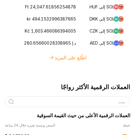
SOL إلى HUF
Ft 24,047.61856254878
SOL إلى DKK
kr 494.1532996387665
SOL إلى CZK
Kč 1,603.466086394005
SOL إلى AED
د.إ 280.65660028338965
اطّلع على المزيد
العملات الرقمية الأكثر رواجًا
بحث
العملات الرقمية الأعلى من حيث القيمة السوقية
عملة
السعر ونسبة تغيره خلال 24 ساعة