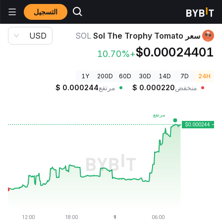
التسجيل
أسعار العملات الرقمية
سعر Sol The Trophy Tomato SOL
سعر Sol The Trophy Tomato
SOL
USD
$0.00024401
+10.70%
1Y
200D
60D
30D
14D
7D
24H
منخفض
0.000220
$
مرتفع
0.000244
$