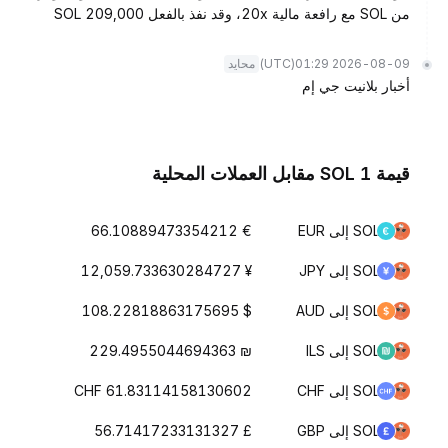
من SOL مع رافعة مالية 20x، وقد نفذ بالفعل 209,000 SOL
(UTC)
2026-08-09 01:29
محايد
أخبار بلانيت جي إم
قيمة 1 SOL مقابل العملات المحلية
SOL إلى EUR
€ 66.10889473354212
SOL إلى JPY
¥ 12,059.733630284727
SOL إلى AUD
$ 108.22818863175695
SOL إلى ILS
₪ 229.4955044694363
SOL إلى CHF
CHF 61.83114158130602
SOL إلى GBP
£ 56.71417233131327