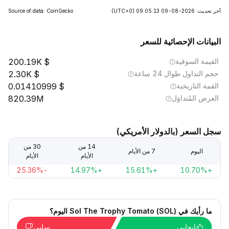
آخر تحديث: 2026-08-09 09:05:13
(UTC+0)
Source of data: CoinGecko
البيانات الإحصائية للسعر
القيمة السوقية
200.19K
حجم التداول طوال 24 ساعة
2.30K
القمة التاريخية
0.01410999
العرض المُتداوَل
820.39M
سجل السعر (بالدولار الأمريكي)
14 من
30 من
اليوم
7 من الأيام
الأيام
الأيام
-25.36%
+14.97%
+15.61%
+10.70%
ما رأيك في Sol The Trophy Tomato (SOL) اليوم؟
إيجابي
سلبي