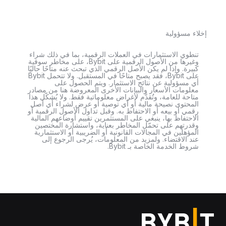
إخلاء مسؤولية
تنطوي الاستثمارات في العملات الرقمية، بما في ذلك شراء
وغيرها من الأصول الرقمية على Bybit، على مخاطر سوقية
كبيرة. وإذا لم يكن الأصل الرقمي الذي تبحث عنه متاحًا حاليًا
على Bybit، فقد يصبح متاحًا في المستقبل. ولا تتحمل Bybit
أي مسؤولية عن نتائج الاستثمار. ويتم الحصول على
معلومات الأسعار والبيانات الأخرى المعروضة هنا من مصادر
متاحة للعامة، وتُقدَّم لأغراض معلوماتية فقط. ولا يُشكّل هذا
المحتوى نصيحة مالية أو أي توصية أو عرض لشراء أي أصل
رقمي أو بيعه أو الاحتفاظ به. وقبل تداول الأصول الرقمية أو
الاحتفاظ بها، ينبغي على المستثمرين تقييم أوضاعهم المالية
وقدرتهم على تحمّل المخاطر بعناية، واستشارة المختصين
المؤهلين في المجالات القانونية أو الضريبية أو الاستثمارية
عند الاقتضاء. ولمزيد من المعلومات، يُرجى الرجوع إلى
شروط الخدمة الخاصة بـ Bybit.