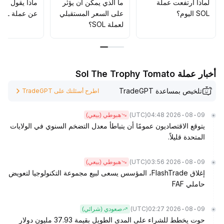
أو الانطلاق بعد الاختراق
.
لماذا ارتفعت عملة
ما الذي يمكن أن يؤثّر
ماذا يقول الم
وتظل سولانا ذات قيمة استثمارية على الأجل المتوسط والطويل
.
SOL اليوم؟
على السعر المستقبلي
عن عملة SOL؟
لعملة SOL؟
أخبار عملة Sol The Trophy Tomato
تلخيص بمساعدة TradeGPT
اطرح أسئلتك على TradeGPT
(UTC)
2026-08-09 04:48
هبوطي (بيعي)
يتوقع الاقتصاديون عمومًا أن يتباطأ معدل التضخم السنوي في الولايات
المتحدة قليلاً.
(UTC)
2026-08-09 03:56
هبوطي (بيعي)
إغلاق FlashTrade، المؤسس يسعى لبيع مجموعة التكنولوجيا لتعويض
حاملي FAF
(UTC)
2026-08-09 02:27
صعودي (شرائي)
حوت يخطط للشراء على المدى الطويل بقيمة 37.93 مليون دولار