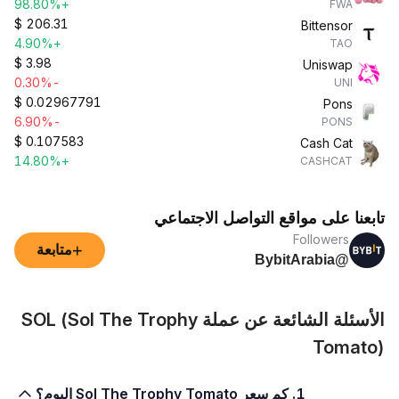
+98.80%
FWA
$
206.31
Bittensor
+4.90%
TAO
$
3.98
Uniswap
-0.30%
UNI
$
0.02967791
Pons
-6.90%
PONS
$
0.107583
Cash Cat
+14.80%
CASHCAT
تابعنا على مواقع التواصل الاجتماعي
Followers
+
متابعة
@BybitArabia
الأسئلة الشائعة عن عملة SOL (Sol The Trophy
Tomato)
1. كم سعر Sol The Trophy Tomato اليوم؟