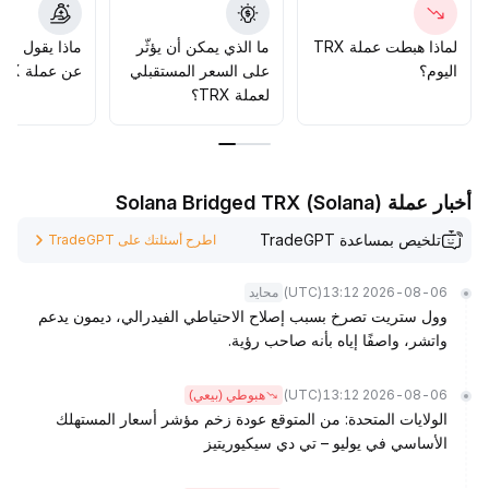
توصيات استراتيجية: راقب دعم 0
.
325 دولار على المدى القصير وانتظر اختراق فعّال بحجم تداول
لماذا هبطت عملة TRX
ما الذي يمكن أن يؤثّر
ماذا يقول الم
في منطقة 0
.
اليوم؟
على السعر المستقبلي
عن عملة TRX؟
34 دولار، وعلى المدى المتوسط يعتمد التخصيص على التطبيق
لعملة TRX؟
التقني وتحسن البيئة الخارجية
.
أخبار عملة Solana Bridged TRX (Solana)
تلخيص بمساعدة TradeGPT
اطرح أسئلتك على TradeGPT
(UTC)
2026-08-06 13:12
محايد
وول ستريت تصرخ بسبب إصلاح الاحتياطي الفيدرالي، ديمون يدعم
واتشر، واصفًا إياه بأنه صاحب رؤية.
(UTC)
2026-08-06 13:12
هبوطي (بيعي)
الولايات المتحدة: من المتوقع عودة زخم مؤشر أسعار المستهلك
الأساسي في يوليو – تي دي سيكيوريتيز