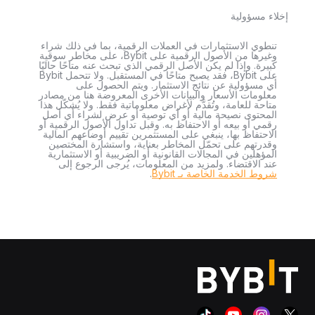
إخلاء مسؤولية
تنطوي الاستثمارات في العملات الرقمية، بما في ذلك شراء
وغيرها من الأصول الرقمية على Bybit، على مخاطر سوقية
كبيرة. وإذا لم يكن الأصل الرقمي الذي تبحث عنه متاحًا حاليًا
على Bybit، فقد يصبح متاحًا في المستقبل. ولا تتحمل Bybit
أي مسؤولية عن نتائج الاستثمار. ويتم الحصول على
معلومات الأسعار والبيانات الأخرى المعروضة هنا من مصادر
متاحة للعامة، وتُقدَّم لأغراض معلوماتية فقط. ولا يُشكّل هذا
المحتوى نصيحة مالية أو أي توصية أو عرض لشراء أي أصل
رقمي أو بيعه أو الاحتفاظ به. وقبل تداول الأصول الرقمية أو
الاحتفاظ بها، ينبغي على المستثمرين تقييم أوضاعهم المالية
وقدرتهم على تحمّل المخاطر بعناية، واستشارة المختصين
المؤهلين في المجالات القانونية أو الضريبية أو الاستثمارية
عند الاقتضاء. ولمزيد من المعلومات، يُرجى الرجوع إلى
شروط الخدمة الخاصة بـ Bybit
.