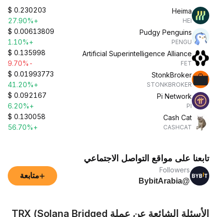
$
0.230203
Heima
+27.90%
HEI
$
0.00613809
Pudgy Penguins
+1.10%
PENGU
$
0.135998
Artificial Superintelligence Alliance
-9.70%
FET
$
0.01993773
StonkBroker
+41.20%
STONKBROKER
$
0.092167
Pi Network
+6.20%
PI
$
0.130058
Cash Cat
+56.70%
CASHCAT
تابعنا على مواقع التواصل الاجتماعي
Followers
+
متابعة
@BybitArabia
الأسئلة الشائعة عن عملة TRX (Solana Bridged