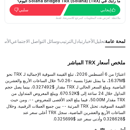
ما رأيك في Solana Bridged TRX (Solana) (TRX) اليوم؟
إيجابي
سلبي
ملاحظة: تُعرَض هذه المعلومات كمرجع للاسترشاد فقط.
لمحة عامة
تحليل
الأخبار
تبادل
الترتيب
وسائل التواصل الاجتماعي
الأسئل
ملخص أسعار TRX المباشر
اعتبارًا من 6 أغسطس 2026، تبلغ القيمة السوقية الإجمالية لـ TRX نحو
$16.37M، ما يمثل تغيرًا بنسبة -0.26% خلال الساعات الأربع والعشرين
الماضية. ويبلغ السعر الحالي لـ TRX مقدار $0.327492، بينما يصل حجم
التداول خلال 24 ساعة إلى $670.52K. ويبلغ المعروض المتداول من
TRX مقدار 50.00M، فيما يبلغ الحد الأقصى للمعروض --. ومن حيث
القيمة السوقية، تحتل TRX المرتبة -- بين جميع العملات الرقمية. وخلال
الساعات الأربع والعشرين الماضية، سجل TRX أعلى سعر عند
$0.328628 وأدنى سعر عند $0.325699.
أعلى سعر والتّاريخ