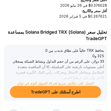
$0.376028 في 26 مايو 2026
أقل سعر والتّاريخ
$0.267621 في 5 فبراير 2026
تحليل سعر Solana Bridged TRX (Solana) بمساعدة
TradeGPT
يحافظ TRX حالياً على نطاق تذبذب بين 0
.
325 و0
.
33 دولار، على الرغم من أن حجم التداول ونشاط الشبكة يسجلان
أعلى مستويات تاريخية على السلسلة، إلا أن المنافسة متعددة
السلاسل ومخاطر الامتثال وتحركات رأس المال الكبيرة قصيرة
الأجل تؤثر على ارتفاع السعر
.
احصل على ملخّص سريع لحركة السوق اليوم في ثوانٍ
من المتوقع أن تعزز ترقيات البروتوكول وتحسينات النظام البيئي
للمدفوعات من مرونة الشبكة وجذب الأموال على المدى
اطرح أسئلتك على TradeGPT
المتوسط والطويل، ومع دفء المزاج الكلي، إذا خفت اضطرابات
التنظيم واستُعيدت السيولة على السلسلة، قد ينجح TRX في
اختراق مقاومة 0
.
34 دولار الحاسمة
.