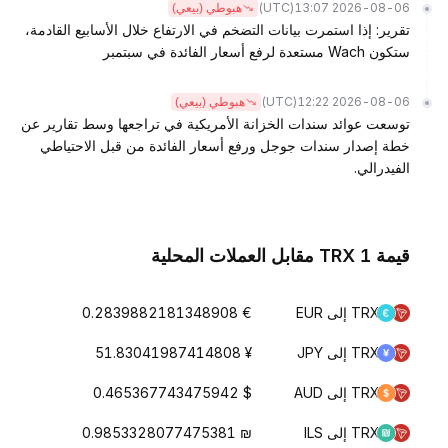
(UTC)
2026-08-06 13:07
هبوطي (بيعي)
تقرير: إذا استمرت بيانات التضخم في الارتفاع خلال الأسابيع القادمة،
ستكون Wach مستعدة لرفع أسعار الفائدة في سبتمبر
(UTC)
2026-08-06 12:22
هبوطي (بيعي)
توسعت عوائد سندات الخزانة الأمريكية في تراجعها وسط تقارير عن
خطة إصدار سندات جوجل ورفع أسعار الفائدة من قبل الاحتياطي
الفيدرالي.
قيمة 1 TRX مقابل العملات المحلية
TRX إلى EUR
€ 0.2839882181348908
TRX إلى JPY
¥ 51.83041987414808
TRX إلى AUD
$ 0.465367743475942
TRX إلى ILS
₪ 0.9853328077475381