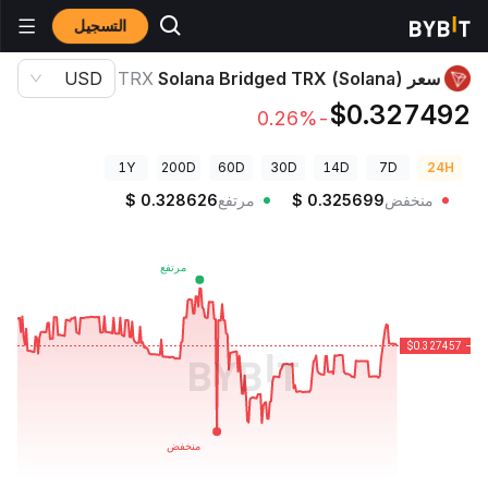
التسجيل
أسعار العملات الرقمية
سعر Solana Bridged TRX (Solana) TRX
سعر Solana Bridged TRX (Solana)
TRX
USD
$0.327492
-0.26%
1Y
200D
60D
30D
14D
7D
24H
منخفض
0.325699
$
مرتفع
0.328626
$