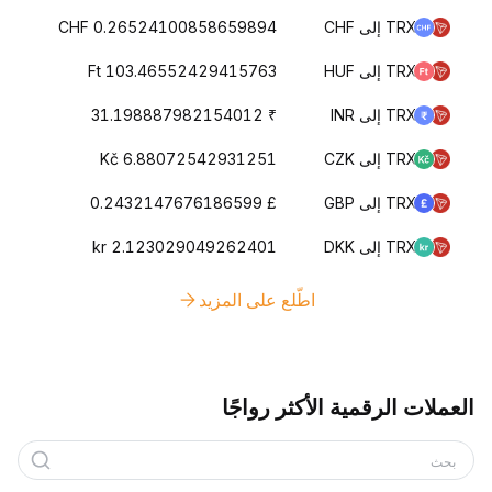
TRX إلى CHF
CHF 0.26524100858659894
TRX إلى HUF
Ft 103.46552429415763
TRX إلى INR
₹ 31.198887982154012
TRX إلى CZK
Kč 6.88072542931251
TRX إلى GBP
£ 0.2432147676186599
TRX إلى DKK
kr 2.123029049262401
اطّلع على المزيد
العملات الرقمية الأكثر رواجًا
بحث