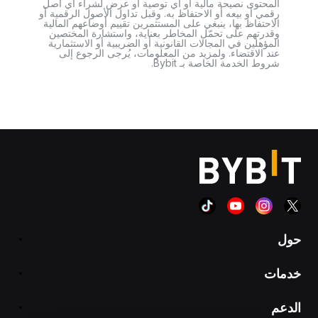
المحتوى نصيحة مالية أو أي توصية أو عرض لشراء أي أصل
رقمي أو بيعه أو الاحتفاظ به. وقبل تداول الأصول الرقمية أو
الاحتفاظ بها، ينبغي على المستثمرين تقييم أوضاعهم المالية
وقدرتهم على تحمّل المخاطر بعناية، واستشارة المختصين
المؤهلين في المجالات القانونية أو الضريبية أو الاستثمارية
عند الاقتضاء. ولمزيد من المعلومات، يُرجى الرجوع إلى
شروط الخدمة الخاصة بـ Bybit.
حول
خدمات
الدعم