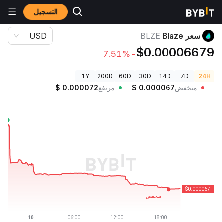
التسجيل
أسعار العملات الرقمية
سعر Blaze BLZE
سعر Blaze
BLZE
USD
$0.00006679
-7.51%
1Y
200D
60D
30D
14D
7D
24H
منخفض
0.000067
$
مرتفع
0.000072
$