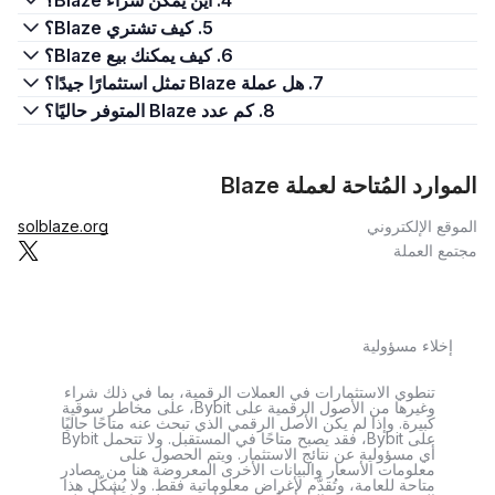
4. أين يمكن شراء Blaze؟
5. كيف تشتري Blaze؟
6. كيف يمكنك بيع Blaze؟
7. هل عملة Blaze تمثل استثمارًا جيدًا؟
8. كم عدد Blaze المتوفر حاليًا؟
الموارد المُتاحة لعملة Blaze
الموقع الإلكتروني
solblaze.org
مجتمع العملة
إخلاء مسؤولية
تنطوي الاستثمارات في العملات الرقمية، بما في ذلك شراء
وغيرها من الأصول الرقمية على Bybit، على مخاطر سوقية
كبيرة. وإذا لم يكن الأصل الرقمي الذي تبحث عنه متاحًا حاليًا
على Bybit، فقد يصبح متاحًا في المستقبل. ولا تتحمل Bybit
أي مسؤولية عن نتائج الاستثمار. ويتم الحصول على
معلومات الأسعار والبيانات الأخرى المعروضة هنا من مصادر
متاحة للعامة، وتُقدَّم لأغراض معلوماتية فقط. ولا يُشكّل هذا