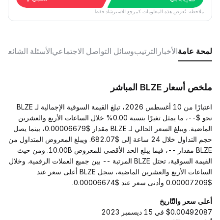
ملاحظة: تُعرَض هذه المعلومات كمرجع للاسترشاد فقط.
لمحة عامة
الأخبار
الترتيب
وسائل التواصل الاجتماعي
الأسئلة الشائعة
ملخص أسعار BLZE المباشر
اعتبارًا من 10 أغسطس 2026، تبلغ القيمة السوقية الإجمالية لـ BLZE
نحو $--، ما يمثل تغيرًا بنسبة 0.00% خلال الساعات الأربع والعشرين
الماضية. ويبلغ السعر الحالي لـ BLZE مقدار $0.00006679، بينما يصل
حجم التداول خلال 24 ساعة إلى $682.07. ويبلغ المعروض المتداول من
BLZE مقدار --، فيما يبلغ الحد الأقصى للمعروض 10.00B. ومن حيث
القيمة السوقية، تحتل BLZE المرتبة -- بين جميع العملات الرقمية. وخلال
الساعات الأربع والعشرين الماضية، سجل BLZE أعلى سعر عند
$0.00007209 وأدنى سعر عند $0.00006674.
أعلى سعر والتّاريخ
$0.00492087 في 15 ديسمبر 2023