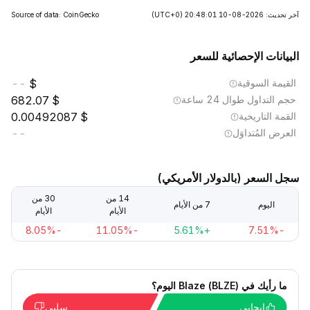
آخر تحديث: 2026-08-10 20:48:01
(UTC+0)
Source of data: CoinGecko
البيانات الإحصائية للسعر
القيمة السوقية
--
حجم التداول طوال 24 ساعة
682.07
القمة التاريخية
0.00492087
العرض المُتداوَل
--
سجل السعر (بالدولار الأمريكي)
14 من
30 من
اليوم
7 من الأيام
الأيام
الأيام
-8.05%
-11.05%
+5.61%
-7.51%
ما رأيك في Blaze (BLZE) اليوم؟
إيجابي
سلبي