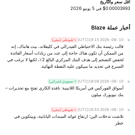
أقل سعر والتّاريخ
$0.00003993 في 5 يونيو 2026
أخبار عملة Blaze
(UTC)
2026-08-10 19:15
هبوطي (بيعي)
قالت رئيسة بنك الاحتياطي الفيدرالي في كليفلاند، بيث هاماك، إنه
من الممكن أن تكون هناك حاجة إلى عدد من زيادات أسعار الفائدة
لخفض التضخم إلى هدف البنك المركزي البالغ 2٪، لكنها لا ترغب في
التسرع في تحديد ما سيكون عليه النقطة النهائية.
(UTC)
2026-08-10 18:09
صعودي (شرائي)
أسواق الفوركس في أمريكا اللاتينية: نافذة الكاري تفتح مع تحذيرات –
بنك نيويورك ميلون
(UTC)
2026-08-10 16:53
هبوطي (بيعي)
تلاشت تدخلات الين؛ ارتفاع عوائد السندات اليابانية، وبيتكوين في
خطر