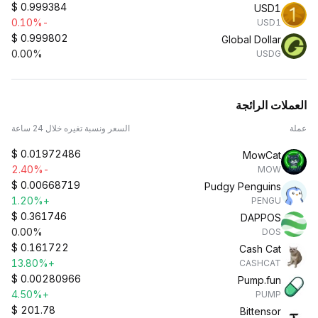
$
0.999384
USD1
-0.10%
USD1
$
0.999802
Global Dollar
0.00%
USDG
العملات الرائجة
عملة
السعر ونسبة تغيره خلال 24 ساعة
$
0.01972486
MowCat
-2.40%
MOW
$
0.00668719
Pudgy Penguins
+1.20%
PENGU
$
0.361746
DAPPOS
0.00%
DOS
$
0.161722
Cash Cat
+13.80%
CASHCAT
$
0.00280966
Pump.fun
+4.50%
PUMP
$
201.78
Bittensor