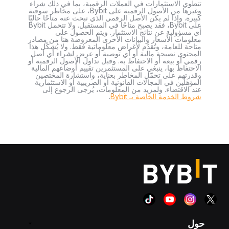
تنطوي الاستثمارات في العملات الرقمية، بما في ذلك شراء
وغيرها من الأصول الرقمية على Bybit، على مخاطر سوقية
كبيرة. وإذا لم يكن الأصل الرقمي الذي تبحث عنه متاحًا حاليًا
على Bybit، فقد يصبح متاحًا في المستقبل. ولا تتحمل Bybit
أي مسؤولية عن نتائج الاستثمار. ويتم الحصول على
معلومات الأسعار والبيانات الأخرى المعروضة هنا من مصادر
متاحة للعامة، وتُقدَّم لأغراض معلوماتية فقط. ولا يُشكّل هذا
المحتوى نصيحة مالية أو أي توصية أو عرض لشراء أي أصل
رقمي أو بيعه أو الاحتفاظ به. وقبل تداول الأصول الرقمية أو
الاحتفاظ بها، ينبغي على المستثمرين تقييم أوضاعهم المالية
وقدرتهم على تحمّل المخاطر بعناية، واستشارة المختصين
المؤهلين في المجالات القانونية أو الضريبية أو الاستثمارية
عند الاقتضاء. ولمزيد من المعلومات، يُرجى الرجوع إلى
شروط الخدمة الخاصة بـ Bybit
.
حول