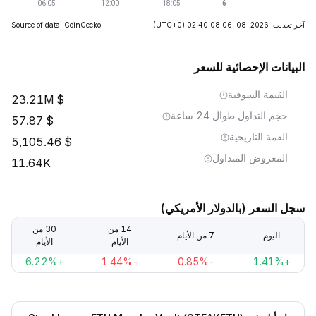
آخر تحديث: 2026-08-06 02:40:08
(UTC+0)
Source of data: CoinGecko
البيانات الإحصائية للسعر
القيمة السوقية
23.21M
حجم التداول طوال 24 ساعة
57.87
القمة التاريخية
5,105.46
المعروض المتداول
11.64K
سجل السعر (بالدولار الأمريكي)
14 من
30 من
اليوم
7 من الأيام
الأيام
الأيام
+6.22%
-1.44%
-0.85%
+1.41%