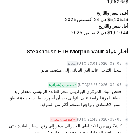
$1,952.65.
أعلى سعر والتّاريخ
$5,105.46 في 24 أغسطس 2025
أقل سعر والتّاريخ
$1,010.44 في 2 سبتمبر 2025
أخبار عملة Steakhouse ETH Morpho Vault
(UTC)
2026-08-05 23:01
محايد
سجل التدخل عائد الين الياباني إلى منتصف مايو
(UTC)
2026-08-05 22:25
صعودي (شرائي)
خفض البنك المركزي البرازيلي سعر الفائدة الرئيسي بمقدار ربع
نقطة للمرة الرابعة على التوالي بعد أن أظهرت بيانات جديدة تباطؤ
النمو الاقتصادي وتراجع التضخم أكثر من المتوقع.
(UTC)
2026-08-05 21:48
هبوطي (بيعي)
كاشكاري من الاحتياطي الفيدرالي يدعو إلى رفع أسعار الفائدة حتى
مع مراهنة المتداولين ضد رفع سعر الفائدة في سبتمبر