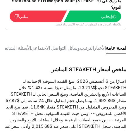
ما رأيك في Steakhouse ETH Morpho Vault (STEAKETH)
اليوم؟
إيجابي
سلبي
ملاحظة: تُعرَض هذه المعلومات كمرجع للاسترشاد فقط.
لمحة عامة
الأخبار
الترتيب
وسائل التواصل الاجتماعي
الأسئلة الشائعة
ملخص أسعار STEAKETH المباشر
اعتبارًا من 6 أغسطس 2026، تبلغ القيمة السوقية الإجمالية لـ
STEAKETH نحو $23.21M، ما يمثل تغيرًا بنسبة +1.43% خلال
الساعات الأربع والعشرين الماضية. ويبلغ السعر الحالي لـ STEAKETH
مقدار $1,992.86، بينما يصل حجم التداول خلال 24 ساعة إلى $57.87.
ويبلغ المعروض المتداول من STEAKETH مقدار 11.64K، فيما يبلغ الحد
الأقصى للمعروض --. ومن حيث القيمة السوقية، تحتل STEAKETH
المرتبة -- بين جميع العملات الرقمية. وخلال الساعات الأربع والعشرين
الماضية، سجل STEAKETH أعلى سعر عند $2,015.68 وأدنى سعر عند