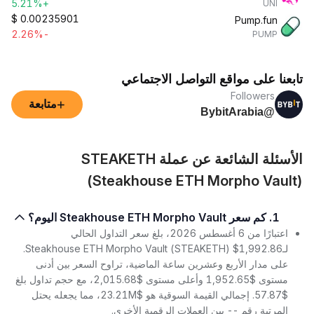
+5.21%
UNI
$
0.00235901
Pump.fun
-2.26%
PUMP
تابعنا على مواقع التواصل الاجتماعي
Followers
+
متابعة
@BybitArabia
الأسئلة الشائعة عن عملة STEAKETH
(Steakhouse ETH Morpho Vault)
1. كم سعر Steakhouse ETH Morpho Vault اليوم؟
اعتبارًا من 6 أغسطس 2026، بلغ سعر التداول الحالي
لـSteakhouse ETH Morpho Vault (STEAKETH) $1,992.86.
على مدار الأربع وعشرين ساعة الماضية، تراوح السعر بين أدنى
مستوى $1,952.65 وأعلى مستوى $2,015.68، مع حجم تداول بلغ
$57.87. إجمالي القيمة السوقية هو $23.21M، مما يجعله يحتل
المرتبة رقم -- بين العملات الرقمية الأخرى.