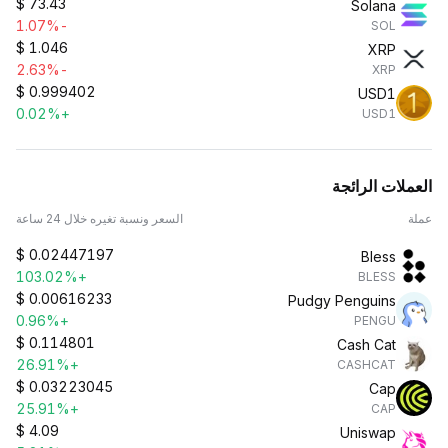
$
73.43
Solana
-1.07%
SOL
$
1.046
XRP
-2.63%
XRP
$
0.999402
USD1
+0.02%
USD1
العملات الرائجة
عملة
السعر ونسبة تغيره خلال 24 ساعة
$
0.02447197
Bless
+103.02%
BLESS
$
0.00616233
Pudgy Penguins
+0.96%
PENGU
$
0.114801
Cash Cat
+26.91%
CASHCAT
$
0.03223045
Cap
+25.91%
CAP
$
4.09
Uniswap