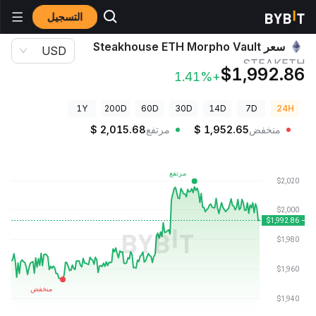
التسجيل
أسعار العملات الرقمية
سعر Steakhouse ETH Morpho Vault STEAKETH
سعر Steakhouse ETH Morpho Vault
USD
STEAKETH
$1,992.86
+1.41%
1Y
200D
60D
30D
14D
7D
24H
منخفض
1,952.65
$
مرتفع
2,015.68
$