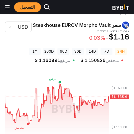
التسجيل
أسعار العملات
سعر Steakhouse EURCV Morpho Vault
الرقمية
STEAKEURCV
سعر Steakhouse EURCV Morpho Vault
USD
STEAKEURCV
$1.16
-0.03%
1Y
200D
60D
30D
14D
7D
24H
منخفض
1.150826
$
مرتفع
1.160891
$