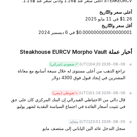
STEAKEURCV أعلى سعر عند $1.16 وأدنى سعر عند $1.15.
أعلى سعر والتّاريخ
$1.26 في 11 مايو 2025
أقل سعر والتّاريخ
$0.000000000000000001 في 6 ديسمبر 2024
أخبار عملة Steakhouse EURCV Morpho Vault
(UTC)
2026-08-06 04:20
صعودي (شرائي)
تراجع الذهب من أعلى مستوى له خلال سبعة أسابيع مع معاناة
المشترين في إيجاد قبول فوق 4300 دولار
(UTC)
2026-08-06 01:18
هبوطي (بيعي)
قال دالي من الاحتياطي الفيدرالي إن البنك المركزي كان على حق
في تثبيت أسعار الفائدة في اجتماع السياسة النقدية لشهر يوليو.
(UTC)
2026-08-05 23:01
محايد
سجل التدخل عائد الين الياباني إلى منتصف مايو