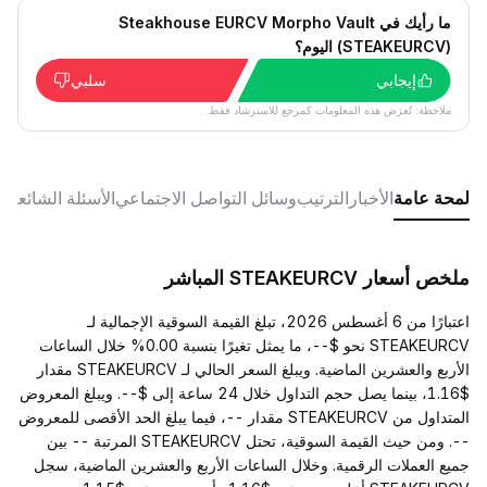
ما رأيك في Steakhouse EURCV Morpho Vault
(STEAKEURCV) اليوم؟
إيجابي
سلبي
ملاحظة: تُعرَض هذه المعلومات كمرجع للاسترشاد فقط.
لمحة عامة
الأخبار
الترتيب
وسائل التواصل الاجتماعي
الأسئلة الشائعة
ملخص أسعار STEAKEURCV المباشر
اعتبارًا من 6 أغسطس 2026، تبلغ القيمة السوقية الإجمالية لـ
STEAKEURCV نحو $--، ما يمثل تغيرًا بنسبة 0.00% خلال الساعات
الأربع والعشرين الماضية. ويبلغ السعر الحالي لـ STEAKEURCV مقدار
$1.16، بينما يصل حجم التداول خلال 24 ساعة إلى $--. ويبلغ المعروض
المتداول من STEAKEURCV مقدار --، فيما يبلغ الحد الأقصى للمعروض
--. ومن حيث القيمة السوقية، تحتل STEAKEURCV المرتبة -- بين
جميع العملات الرقمية. وخلال الساعات الأربع والعشرين الماضية، سجل