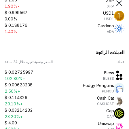
XRP
-1.90%
XRP
$
0.999567
USD1
0.00%
USD1
$
0.188176
Cardano
-1.40%
ADA
العملات الرائجة
عملة
السعر ونسبة تغيره خلال 24 ساعة
$
0.02725997
Bless
+102.80%
BLESS
$
0.00623238
Pudgy Penguins
+2.50%
PENGU
$
0.114326
Cash Cat
+29.10%
CASHCAT
$
0.03214232
Cap
+23.20%
CAP
$
4.09
Uniswap