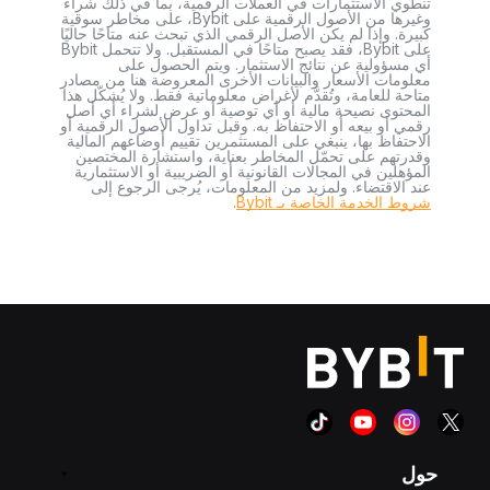
تنطوي الاستثمارات في العملات الرقمية، بما في ذلك شراء
وغيرها من الأصول الرقمية على Bybit، على مخاطر سوقية
كبيرة. وإذا لم يكن الأصل الرقمي الذي تبحث عنه متاحًا حاليًا
على Bybit، فقد يصبح متاحًا في المستقبل. ولا تتحمل Bybit
أي مسؤولية عن نتائج الاستثمار. ويتم الحصول على
معلومات الأسعار والبيانات الأخرى المعروضة هنا من مصادر
متاحة للعامة، وتُقدَّم لأغراض معلوماتية فقط. ولا يُشكّل هذا
المحتوى نصيحة مالية أو أي توصية أو عرض لشراء أي أصل
رقمي أو بيعه أو الاحتفاظ به. وقبل تداول الأصول الرقمية أو
الاحتفاظ بها، ينبغي على المستثمرين تقييم أوضاعهم المالية
وقدرتهم على تحمّل المخاطر بعناية، واستشارة المختصين
المؤهلين في المجالات القانونية أو الضريبية أو الاستثمارية
عند الاقتضاء. ولمزيد من المعلومات، يُرجى الرجوع إلى
شروط الخدمة الخاصة بـ Bybit
.
حول