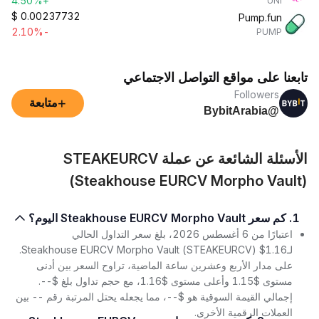
+4.50%
UNI
$
0.00237732
Pump.fun
-2.10%
PUMP
تابعنا على مواقع التواصل الاجتماعي
Followers
+
متابعة
@BybitArabia
الأسئلة الشائعة عن عملة STEAKEURCV
(Steakhouse EURCV Morpho Vault)
1. كم سعر Steakhouse EURCV Morpho Vault اليوم؟
اعتبارًا من 6 أغسطس 2026، بلغ سعر التداول الحالي
لـSteakhouse EURCV Morpho Vault (STEAKEURCV) $1.16.
على مدار الأربع وعشرين ساعة الماضية، تراوح السعر بين أدنى
مستوى $1.15 وأعلى مستوى $1.16، مع حجم تداول بلغ $--.
إجمالي القيمة السوقية هو $--، مما يجعله يحتل المرتبة رقم -- بين
العملات الرقمية الأخرى.