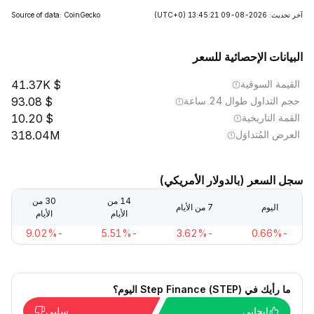
آخر تحديث: 2026-08-09 13:45:21
(UTC+0)
Source of data: CoinGecko
البيانات الإحصائية للسعر
القيمة السوقية
41.37K
حجم التداول طوال 24 ساعة
93.08
القمة التاريخية
10.20
العرض المُتداوَل
318.04M
سجل السعر (بالدولار الأمريكي)
14 من
30 من
اليوم
7 من الأيام
الأيام
الأيام
-9.02%
-5.51%
-3.62%
-0.66%
ما رأيك في Step Finance (STEP) اليوم؟
إيجابي
سلبي