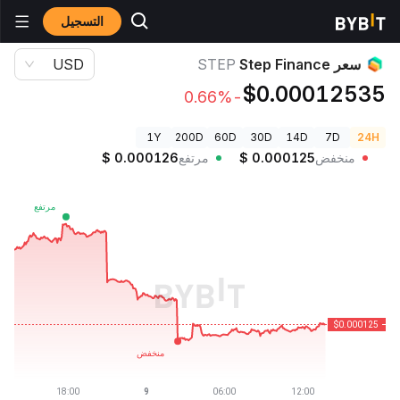
التسجيل
أسعار العملات الرقمية
سعر Step Finance STEP
سعر Step Finance
STEP
USD
$0.00012535
-0.66%
1Y
200D
60D
30D
14D
7D
24H
منخفض
0.000125
$
مرتفع
0.000126
$