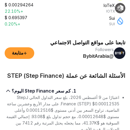
$
0.00294264
IoTeX
+22.10%
IOTX
$
0.695397
Sui
+0.20%
SUI
تابعنا على مواقع التواصل الاجتماعي
Followers
+
متابعة
@BybitArabia
الأسئلة الشائعة عن عملة STEP (Step Finance)
1. كم سعر Step Finance اليوم؟
اعتبارًا من 9 أغسطس 2026، بلغ سعر التداول الحالي لـStep
Finance (STEP) $0.00012535. على مدار الأربع وعشرين ساعة
الماضية، تراوح السعر بين أدنى مستوى $0.00012516 وأعلى
مستوى $0.00012648، مع حجم تداول بلغ $93.08. إجمالي القيمة
السوقية هو $41.37K، مما يجعله يحتل المرتبة رقم 7412 بين
العملات الرقمية الأخرى.