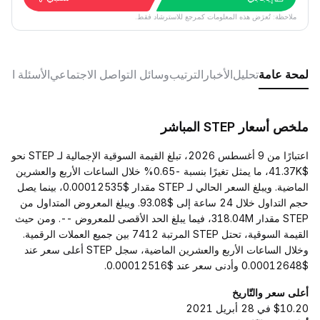
ملاحظة: تُعرَض هذه المعلومات كمرجع للاسترشاد فقط.
لمحة عامة
تحليل
الأخبار
الترتيب
وسائل التواصل الاجتماعي
الأسئلة الش
ملخص أسعار STEP المباشر
اعتبارًا من 9 أغسطس 2026، تبلغ القيمة السوقية الإجمالية لـ STEP نحو
$41.37K، ما يمثل تغيرًا بنسبة -0.65% خلال الساعات الأربع والعشرين
الماضية. ويبلغ السعر الحالي لـ STEP مقدار $0.00012535، بينما يصل
حجم التداول خلال 24 ساعة إلى $93.08. ويبلغ المعروض المتداول من
STEP مقدار 318.04M، فيما يبلغ الحد الأقصى للمعروض --. ومن حيث
القيمة السوقية، تحتل STEP المرتبة 7412 بين جميع العملات الرقمية.
وخلال الساعات الأربع والعشرين الماضية، سجل STEP أعلى سعر عند
$0.00012648 وأدنى سعر عند $0.00012516.
أعلى سعر والتّاريخ
$10.20 في 28 أبريل 2021