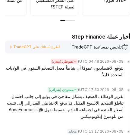
STEP اليوم؟
على السعر المستقبلي
عن عملة STEP؟
لعملة STEP؟
أخبار عملة Step Finance
تلخيص بمساعدة TradeGPT
اطرح أسئلتك على TradeGPT
(UTC)
2026-08-09 04:48
هبوطي (بيعي)
يتوقع الاقتصاديون عمومًا أن يتباطأ معدل التضخم السنوي في الولايات
المتحدة قليلاً.
(UTC)
2026-08-08 17:30
صعودي (شرائي)
تقرير الوظائف الضعيف بشكل مفاجئ في يوليو إلى جانب احتمال
تباطؤ التضخم الأسبوع المقبل قد يدفع الاحتياطي الفيدرالي إلى تثبيت
أسعار الفائدة في اجتماعه القادم، حسبما تقول @AnnaEconomist
من بلومبرغ إيكونوميكس.
(UTC)
2026-08-08 13:17
محايد