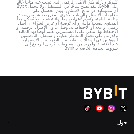
كبيرة. وإذا لم يكن الأصل الرقمي الذي تبحث عنه متاحًا حاليًا
على Bybit، فقد يصبح متاحًا في المستقبل. ولا تتحمل Bybit
أي مسؤولية عن نتائج الاستثمار. ويتم الحصول على
معلومات الأسعار والبيانات الأخرى المعروضة هنا من مصادر
متاحة للعامة، وتُقدَّم لأغراض معلوماتية فقط. ولا يُشكّل هذا
المحتوى نصيحة مالية أو أي توصية أو عرض لشراء أي أصل
رقمي أو بيعه أو الاحتفاظ به. وقبل تداول الأصول الرقمية أو
الاحتفاظ بها، ينبغي على المستثمرين تقييم أوضاعهم المالية
وقدرتهم على تحمّل المخاطر بعناية، واستشارة المختصين
المؤهلين في المجالات القانونية أو الضريبية أو الاستثمارية
عند الاقتضاء. ولمزيد من المعلومات، يُرجى الرجوع إلى
شروط الخدمة الخاصة بـ Bybit.
حول