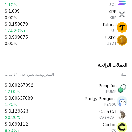
+1.10%
SOL
$
1.039
XRP
0.00%
XRP
$
0.150079
Tutorial
+174.20%
TUT
$
0.999675
USD1
0.00%
USD1
العملات الرائجة
عملة
السعر ونسبة تغيره خلال 24 ساعة
$
0.00267392
Pump.fun
+12.00%
PUMP
$
0.00637689
Pudgy Penguins
+1.70%
PENGU
$
0.129823
Cash Cat
+20.20%
CASHCAT
$
0.099112
Canton
+9.30%
CC