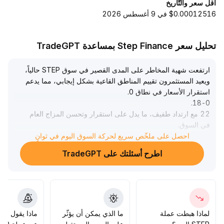
أقل سعر والتّاريخ
$0.00012516 في 9 أغسطس 2026
تحليل سعر Step Finance بمساعدة TradeGPT
ارتفعت شهية المخاطر على المدى القصير في سوق STEP حالياً،
ويعيد المستثمرون تقييم المناطق القاعية بشكل إيجابي، مما يدعم
استقرار الأسعار في نطاق 0
.
.
18-0
22 مع ارتداد طفيف، ما يدل على استقرار وتحسن المزاج العام
في السوق
.
ومع ذلك، لا يزال الهيكل الفني لم يشهد اختراقاً فعالاً، إذ تبقى
احصل على ملخّص سريع لحركة السوق اليوم في ثوانٍ
المتوسطات والمتانة ضعيفة
.
اطرح أسئلتك على TradeGPT
تحول الاتجاه من ضعف إلى قوة يتطلب مراقبة اختراق مستوى 0
.
23 المصحوب بزيادة في حجم التداول
.
يُنصح بالمشاركة الحذرة على المدى القصير ومتابعة أداء حجم
التداول ومستويات المقاومة الرئيسية عن كثب، والانتظار حتى
يتضح الاتجاه قبل زيادة المراكز
.
لماذا هبطت عملة
ما الذي يمكن أن يؤثّر
ماذا يقول الم