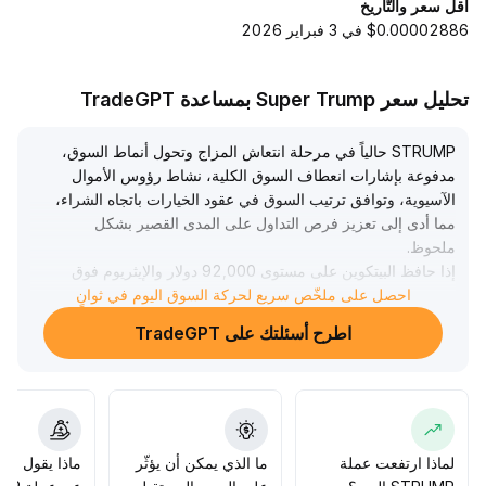
أقل سعر والتّاريخ
$0.00002886 في 3 فبراير 2026
تحليل سعر Super Trump بمساعدة TradeGPT
STRUMP حالياً في مرحلة انتعاش المزاج وتحول أنماط السوق،
مدفوعة بإشارات انعطاف السوق الكلية، نشاط رؤوس الأموال
الآسيوية، وتوافق ترتيب السوق في عقود الخيارات باتجاه الشراء،
مما أدى إلى تعزيز فرص التداول على المدى القصير بشكل
ملحوظ
.
إذا حافظ البيتكوين على مستوى 92,000 دولار والإيثريوم فوق
احصل على ملخّص سريع لحركة السوق اليوم في ثوانٍ
3,100 دولار، فمن المتوقع أن يحقق STRUMP اختراقاً لمنطقة
المقاومة ويفتح المجال للصعود، يُنصح بالمتابعة بمرونة؛ ولكن
اطرح أسئلتك على TradeGPT
يجب توخي الحذر من تراجع المزاج إذا حدث تصحيح عام في
السوق، وإذا تم فقدان الدعوم الأساسية، ستزداد مخاطر التقلب،
ويجب ضبط حجم المراكز القصيرة بدقة
.
لماذا ارتفعت عملة
ما الذي يمكن أن يؤثّر
ماذا يقول الم