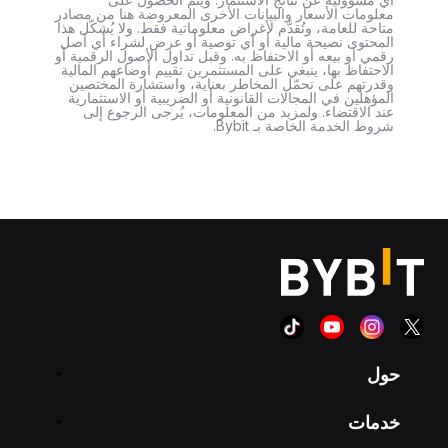
معلومات الأسعار والبيانات الأخرى المعروضة هنا من مصادر
متاحة للعامة، وتُقدَّم لأغراض معلوماتية فقط. ولا يُشكّل هذا
المحتوى نصيحة مالية أو أي توصية أو عرض لشراء أي أصل
رقمي أو بيعه أو الاحتفاظ به. وقبل تداول الأصول الرقمية أو
الاحتفاظ بها، ينبغي على المستثمرين تقييم أوضاعهم المالية
وقدرتهم على تحمّل المخاطر بعناية، واستشارة المختصين
المؤهلين في المجالات القانونية أو الضريبية أو الاستثمارية
عند الاقتضاء. ولمزيد من المعلومات، يُرجى الرجوع إلى
شروط الخدمة الخاصة بـ Bybit.
حول
خدمات