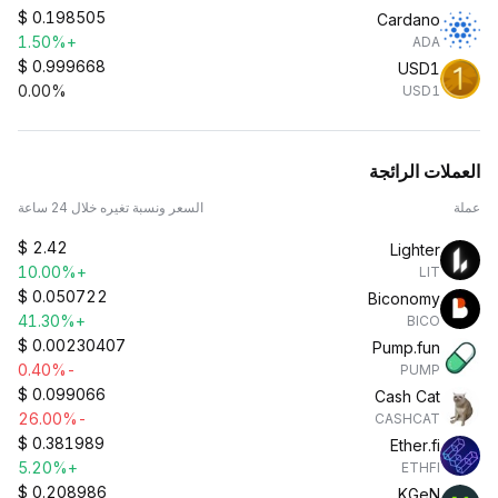
$
0.198505
Cardano
+1.50%
ADA
$
0.999668
USD1
0.00%
USD1
العملات الرائجة
عملة
السعر ونسبة تغيره خلال 24 ساعة
$
2.42
Lighter
+10.00%
LIT
$
0.050722
Biconomy
+41.30%
BICO
$
0.00230407
Pump.fun
-0.40%
PUMP
$
0.099066
Cash Cat
-26.00%
CASHCAT
$
0.381989
Ether.fi
+5.20%
ETHFI
$
0.208986
KGeN