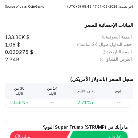
آخر تحديث: 2026-08-07 08:46:47
(UTC+0)
Source of data: CoinGecko
البيانات الإحصائية للسعر
القيمة السوقية
133.36K
حجم التداول طوال 24 ساعة
1.05
القمة التاريخية
0.029275
العرض المُتداوَل
2.34B
سجل السعر (بالدولار الأمريكي)
14 من
30 من
اليوم
7 من الأيام
الأيام
الأيام
+10.56%
--
+2.71%
--
ما رأيك في Super Trump (STRUMP) اليوم؟
إيجابي
سلبي