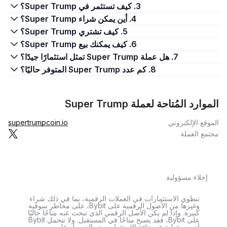
3. كيف تستثمر في Super Trump؟
4. أين يمكن شراء Super Trump؟
5. كيف تشتري Super Trump؟
6. كيف يمكنك بيع Super Trump؟
7. هل عملة Super Trump تمثل استثمارًا جيدًا؟
8. كم عدد Super Trump المتوفر حاليًا؟
الموارد المُتاحة لعملة Super Trump
الموقع الإلكتروني
supertrumpcoin.io
مجتمع العملة
إخلاء مسؤولية
تنطوي الاستثمارات في العملات الرقمية، بما في ذلك شراء
وغيرها من الأصول الرقمية على Bybit، على مخاطر سوقية
كبيرة. وإذا لم يكن الأصل الرقمي الذي تبحث عنه متاحًا حاليًا
على Bybit، فقد يصبح متاحًا في المستقبل. ولا تتحمل Bybit
أي مسؤولية عن نتائج الاستثمار. ويتم الحصول على