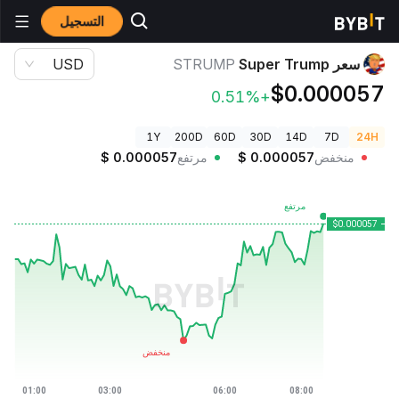
التسجيل
أسعار العملات الرقمية
سعر Super Trump STRUMP
سعر Super Trump
STRUMP
USD
$0.000057
+0.51%
1Y
200D
60D
30D
14D
7D
24H
منخفض
0.000057
$
مرتفع
0.000057
$