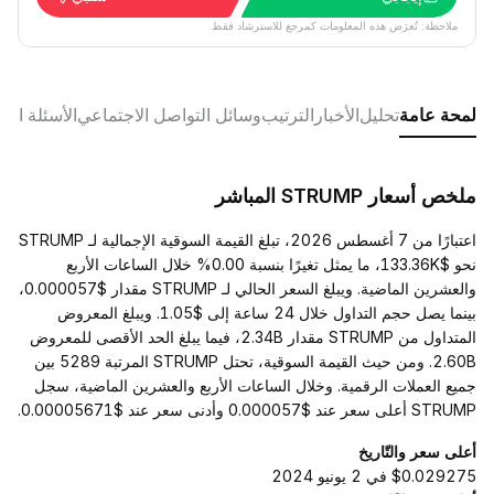
ملاحظة: تُعرَض هذه المعلومات كمرجع للاسترشاد فقط.
لمحة عامة
تحليل
الأخبار
الترتيب
وسائل التواصل الاجتماعي
الأسئلة الش
ملخص أسعار STRUMP المباشر
اعتبارًا من 7 أغسطس 2026، تبلغ القيمة السوقية الإجمالية لـ STRUMP
نحو $133.36K، ما يمثل تغيرًا بنسبة 0.00% خلال الساعات الأربع
والعشرين الماضية. ويبلغ السعر الحالي لـ STRUMP مقدار $0.000057،
بينما يصل حجم التداول خلال 24 ساعة إلى $1.05. ويبلغ المعروض
المتداول من STRUMP مقدار 2.34B، فيما يبلغ الحد الأقصى للمعروض
2.60B. ومن حيث القيمة السوقية، تحتل STRUMP المرتبة 5289 بين
جميع العملات الرقمية. وخلال الساعات الأربع والعشرين الماضية، سجل
STRUMP أعلى سعر عند $0.000057 وأدنى سعر عند $0.00005671.
أعلى سعر والتّاريخ
$0.029275 في 2 يونيو 2024