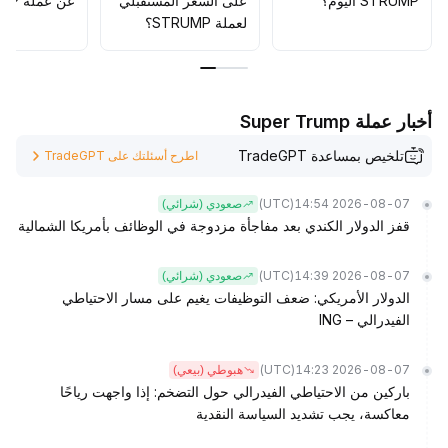
STRUMP اليوم؟
على السعر المستقبلي
عن عملة STRUMP؟
لعملة STRUMP؟
أخبار عملة Super Trump
تلخيص بمساعدة TradeGPT
اطرح أسئلتك على TradeGPT
(UTC)
2026-08-07 14:54
صعودي (شرائي)
قفز الدولار الكندي بعد مفاجأة مزدوجة في الوظائف بأمريكا الشمالية
(UTC)
2026-08-07 14:39
صعودي (شرائي)
الدولار الأمريكي: ضعف التوظيفات يغيم على مسار الاحتياطي
الفيدرالي – ING
(UTC)
2026-08-07 14:23
هبوطي (بيعي)
باركين من الاحتياطي الفيدرالي حول التضخم: إذا واجهت رياحًا
معاكسة، يجب تشديد السياسة النقدية