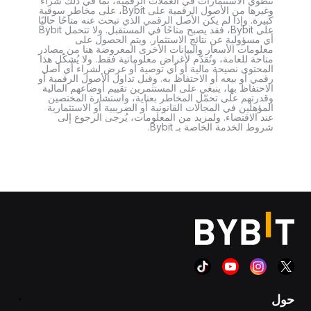
تنطوي الاستثمارات في العملات الرقمية، بما في ذلك شراء
وغيرها من الأصول الرقمية على Bybit، على مخاطر سوقية
كبيرة. وإذا لم يكن الأصل الرقمي الذي تبحث عنه متاحًا حاليًا
على Bybit، فقد يصبح متاحًا في المستقبل. ولا تتحمل Bybit
أي مسؤولية عن نتائج الاستثمار. ويتم الحصول على
معلومات الأسعار والبيانات الأخرى المعروضة هنا من مصادر
متاحة للعامة، وتُقدَّم لأغراض معلوماتية فقط. ولا يُشكّل هذا
المحتوى نصيحة مالية أو أي توصية أو عرض لشراء أي أصل
رقمي أو بيعه أو الاحتفاظ به. وقبل تداول الأصول الرقمية أو
الاحتفاظ بها، ينبغي على المستثمرين تقييم أوضاعهم المالية
وقدرتهم على تحمّل المخاطر بعناية، واستشارة المختصين
المؤهلين في المجالات القانونية أو الضريبية أو الاستثمارية
عند الاقتضاء. ولمزيد من المعلومات، يُرجى الرجوع إلى
شروط الخدمة الخاصة بـ Bybit.
حول