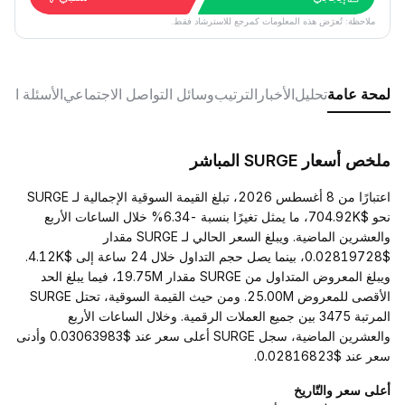
ملاحظة: تُعرَض هذه المعلومات كمرجع للاسترشاد فقط.
لمحة عامة
تحليل
الأخبار
الترتيب
وسائل التواصل الاجتماعي
الأسئلة الش
ملخص أسعار SURGE المباشر
اعتبارًا من 8 أغسطس 2026، تبلغ القيمة السوقية الإجمالية لـ SURGE
نحو $704.92K، ما يمثل تغيرًا بنسبة -6.34% خلال الساعات الأربع
والعشرين الماضية. ويبلغ السعر الحالي لـ SURGE مقدار
$0.02819728، بينما يصل حجم التداول خلال 24 ساعة إلى $4.12K.
ويبلغ المعروض المتداول من SURGE مقدار 19.75M، فيما يبلغ الحد
الأقصى للمعروض 25.00M. ومن حيث القيمة السوقية، تحتل SURGE
المرتبة 3475 بين جميع العملات الرقمية. وخلال الساعات الأربع
والعشرين الماضية، سجل SURGE أعلى سعر عند $0.03063983 وأدنى
سعر عند $0.02816823.
أعلى سعر والتّاريخ