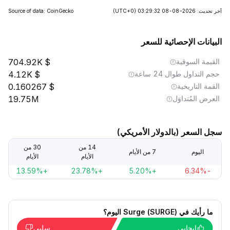
آخر تحديث: 2026-08-08 03:29:32
(UTC+0)
Source of data: CoinGecko
البيانات الإحصائية للسعر
القيمة السوقية
704.92K
حجم التداول طوال 24 ساعة
4.12K
القمة التاريخية
0.160267
العرض المُتداوَل
19.75M
سجل السعر (بالدولار الأمريكي)
14 من
30 من
اليوم
7 من الأيام
الأيام
الأيام
+13.59%
+23.78%
+5.20%
-6.34%
ما رأيك في Surge (SURGE) اليوم؟
إيجابي
سلبي