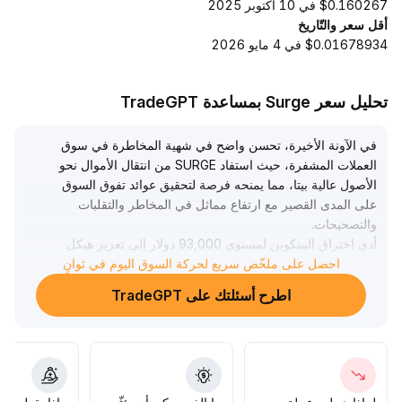
$0.160267 في 10 أكتوبر 2025
أقل سعر والتّاريخ
$0.01678934 في 4 مايو 2026
تحليل سعر Surge بمساعدة TradeGPT
في الآونة الأخيرة، تحسن واضح في شهية المخاطرة في سوق
العملات المشفرة، حيث استفاد SURGE من انتقال الأموال نحو
الأصول عالية بيتا، مما يمنحه فرصة لتحقيق عوائد تفوق السوق
على المدى القصير مع ارتفاع مماثل في المخاطر والتقلبات
والتصحيحات
.
أدى اختراق البيتكوين لمستوى 93,000 دولار إلى تعزيز هيكل
احصل على ملخّص سريع لحركة السوق اليوم في ثوانٍ
السوق وجعله أكثر صحة، ويتيح أسلوب البناء القائم على السوق
الفوري المجال أمام SURGE للصعود المستدام
.
اطرح أسئلتك على TradeGPT
ومع ذلك، يزداد التنافس بين العملات ذات القيمة السوقية الكبيرة،
ويرتفع خطر تسرب السيولة إلى العملات الرئيسية، لذا يجب على
SURGE تعزيز جاذبيته على المدى المتوسط والطويل عبر
الأساسيات القوية وتوسيع سيناريوهات الاستخدام
.
توصيات استثمارية: على المدى القصير يجب متابعة وتيرة الارتفاع
المدفوعة بالمشاعر ومراقبة مستويات الدعم الرئيسية والقمم