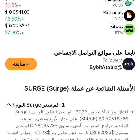
-5.10%
PUMP
$
0.054109
Biconomy
+46.50%
BICO
$
0.225671
Bitway
+37.90%
BTW
تابعنا على مواقع التواصل الاجتماعي
Followers
+
متابعة
@BybitArabia
الأسئلة الشائعة عن عملة SURGE (Surge)
1. كم سعر Surge اليوم؟
اعتبارًا من 8 أغسطس 2026، بلغ سعر التداول الحالي لـSurge
(SURGE) $0.02819728. على مدار الأربع وعشرين ساعة
الماضية، تراوح السعر بين أدنى مستوى $0.02816823 وأعلى
مستوى $0.03063983، مع حجم تداول بلغ $4.12K. إجمالي القيمة
السوقية هو $704.92K، مما يجعله يحتل المرتبة رقم 3475 بين