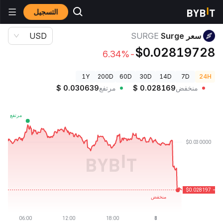
التسجيل
أسعار العملات الرقمية
سعر Surge SURGE
سعر Surge
SURGE
USD
$0.02819728
-6.34%
1Y
200D
60D
30D
14D
7D
24H
منخفض
0.028169
$
مرتفع
0.030639
$