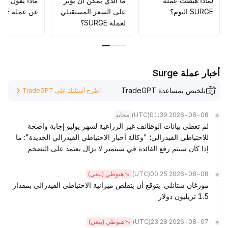
لماذا هبطت عملة
ما الذي يمكن أن يؤثّر
ماذا يقول الم
المؤقتة؛ وعلى المدى المتوسط والطويل، يُفضل الاحتفاظ
SURGE اليوم؟
على السعر المستقبلي
عن عملة SURGE؟
بالعملات ذات الأساسيات القوية وإمكانات النمو، والحذر من
لعملة SURGE؟
ضغوط التصحيح الناجمة عن دوران السيولة
.
أخبار عملة Surge
تلخيص بمساعدة TradeGPT
اطرح أسئلتك على TradeGPT
(UTC)
2026-08-08 01:39
محايد
لم تعطى بيانات الوظائف غير الزراعية لشهر يوليو إجابة واضحة
للاحتياطي الفيدرالي؛ "وكالة أخبار الاحتياطي الفيدرالي الجديدة": ما
إذا كان سيتم رفع الفائدة في سبتمبر لا يزال يعتمد على التضخم
(UTC)
2026-08-08 00:25
هبوطي (بيعي)
مورغان ستانلي: يتوقع أن يتقلص ميزانية الاحتياطي الفيدرالي بمقدار
1.5 تريليون دولار
(UTC)
2026-08-07 23:28
هبوطي (بيعي)