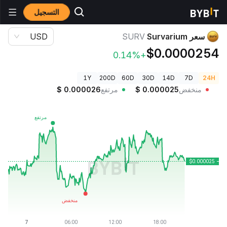
التسجيل
أسعار العملات الرقمية
سعر Survarium SURV
سعر Survarium
SURV
USD
$0.0000254
+0.14%
1Y
200D
60D
30D
14D
7D
24H
منخفض
0.000025
$
مرتفع
0.000026
$