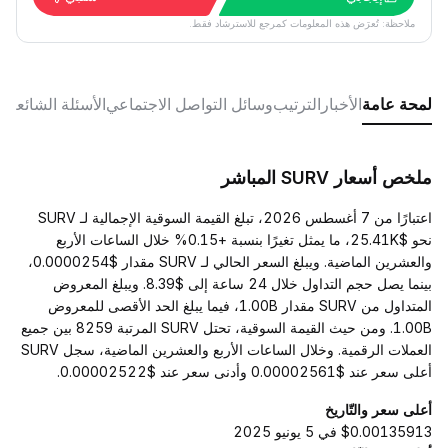
ملاحظة: تُعرَض هذه المعلومات كمرجع للاسترشاد فقط.
لمحة عامة
الأخبار
الترتيب
وسائل التواصل الاجتماعي
الأسئلة الشائعة
ملخص أسعار SURV المباشر
اعتبارًا من 7 أغسطس 2026، تبلغ القيمة السوقية الإجمالية لـ SURV
نحو $25.41K، ما يمثل تغيرًا بنسبة +0.15% خلال الساعات الأربع
والعشرين الماضية. ويبلغ السعر الحالي لـ SURV مقدار $0.0000254،
بينما يصل حجم التداول خلال 24 ساعة إلى $8.39. ويبلغ المعروض
المتداول من SURV مقدار 1.00B، فيما يبلغ الحد الأقصى للمعروض
1.00B. ومن حيث القيمة السوقية، تحتل SURV المرتبة 8259 بين جميع
العملات الرقمية. وخلال الساعات الأربع والعشرين الماضية، سجل SURV
أعلى سعر عند $0.00002561 وأدنى سعر عند $0.00002522.
أعلى سعر والتّاريخ
$0.00135913 في 5 يونيو 2025