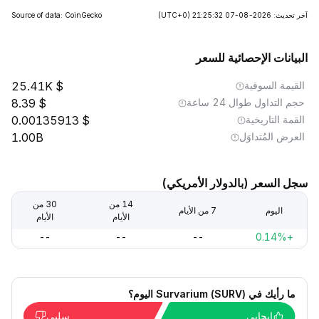
آخر تحديث: 2026-08-07 21:25:32
(UTC+0)
Source of data: CoinGecko
البيانات الإحصائية للسعر
القيمة السوقية
25.41K
حجم التداول طوال 24 ساعة
8.39
القمة التاريخية
0.00135913
العرض المُتداوَل
1.00B
سجل السعر (بالدولار الأمريكي)
14 من
30 من
اليوم
7 من الأيام
الأيام
الأيام
--
--
--
+0.14%
ما رأيك في Survarium (SURV) اليوم؟
إيجابي
سلبي