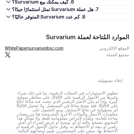
6. كيف يمكنك بيع Survarium؟
7. هل عملة Survarium تمثل استثمارًا جيدًا؟
8. كم عدد Survarium المتوفر حاليًا؟
الموارد المُتاحة لعملة Survarium
الموقع الإلكتروني
survariumbsc.com
WhitePaper
مجتمع العملة
إخلاء مسؤولية
تنطوي الاستثمارات في العملات الرقمية، بما في ذلك شراء
وغيرها من الأصول الرقمية على Bybit، على مخاطر سوقية
كبيرة. وإذا لم يكن الأصل الرقمي الذي تبحث عنه متاحًا حاليًا
على Bybit، فقد يصبح متاحًا في المستقبل. ولا تتحمل Bybit
أي مسؤولية عن نتائج الاستثمار. ويتم الحصول على
معلومات الأسعار والبيانات الأخرى المعروضة هنا من مصادر
متاحة للعامة، وتُقدَّم لأغراض معلوماتية فقط. ولا يُشكّل هذا
المحتوى نصيحة مالية أو أي توصية أو عرض لشراء أي أصل
رقمي أو بيعه أو الاحتفاظ به. وقبل تداول الأصول الرقمية أو
الاحتفاظ بها، ينبغي على المستثمرين تقييم أوضاعهم المالية