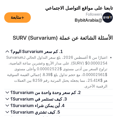
تابعنا على مواقع التواصل الاجتماعي
Followers
+
متابعة
@BybitArabia
الأسئلة الشائعة عن عملة SURV (Survarium)
1. كم سعر Survarium اليوم؟
اعتبارًا من 8 أغسطس 2026، بلغ سعر التداول الحالي لـSurvarium
(SURV) $0.0000254. على مدار الأربع وعشرين ساعة الماضية،
تراوح السعر بين أدنى مستوى $0.00002522 وأعلى مستوى
$0.00002561، مع حجم تداول بلغ $8.39. إجمالي القيمة السوقية
هو $25.41K، مما يجعله يحتل المرتبة رقم 8259 بين العملات
الرقمية الأخرى.
2. كم سعر وحدة واحدة من Survarium؟
3. كيف تستثمر في Survarium؟
4. أين يمكن شراء Survarium؟
5. كيف تشتري Survarium؟