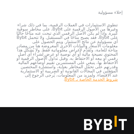
إخلاء مسؤولية
تنطوي الاستثمارات في العملات الرقمية، بما في ذلك شراء
وغيرها من الأصول الرقمية على Bybit، على مخاطر سوقية
كبيرة. وإذا لم يكن الأصل الرقمي الذي تبحث عنه متاحًا حاليًا
على Bybit، فقد يصبح متاحًا في المستقبل. ولا تتحمل Bybit
أي مسؤولية عن نتائج الاستثمار. ويتم الحصول على
معلومات الأسعار والبيانات الأخرى المعروضة هنا من مصادر
متاحة للعامة، وتُقدَّم لأغراض معلوماتية فقط. ولا يُشكّل هذا
المحتوى نصيحة مالية أو أي توصية أو عرض لشراء أي أصل
رقمي أو بيعه أو الاحتفاظ به. وقبل تداول الأصول الرقمية أو
الاحتفاظ بها، ينبغي على المستثمرين تقييم أوضاعهم المالية
وقدرتهم على تحمّل المخاطر بعناية، واستشارة المختصين
المؤهلين في المجالات القانونية أو الضريبية أو الاستثمارية
عند الاقتضاء. ولمزيد من المعلومات، يُرجى الرجوع إلى
شروط الخدمة الخاصة بـ Bybit
.