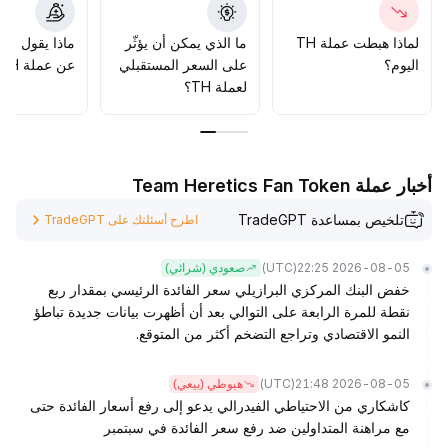
لماذا هبطت عملة TH
ما الذي يمكن أن يؤثّر
ماذا يقول الم
اليوم؟
على السعر المستقبلي
عن عملة TH؟
لعملة TH؟
أخبار عملة Team Heretics Fan Token
تلخيص بمساعدة TradeGPT
اطرح أسئلتك على TradeGPT
(UTC)
2026-08-05 22:25
صعودي (شرائي)
خفض البنك المركزي البرازيلي سعر الفائدة الرئيسي بمقدار ربع
نقطة للمرة الرابعة على التوالي بعد أن أظهرت بيانات جديدة تباطؤ
النمو الاقتصادي وتراجع التضخم أكثر من المتوقع.
(UTC)
2026-08-05 21:48
هبوطي (بيعي)
كاشكاري من الاحتياطي الفيدرالي يدعو إلى رفع أسعار الفائدة حتى
مع مراهنة المتداولين ضد رفع سعر الفائدة في سبتمبر