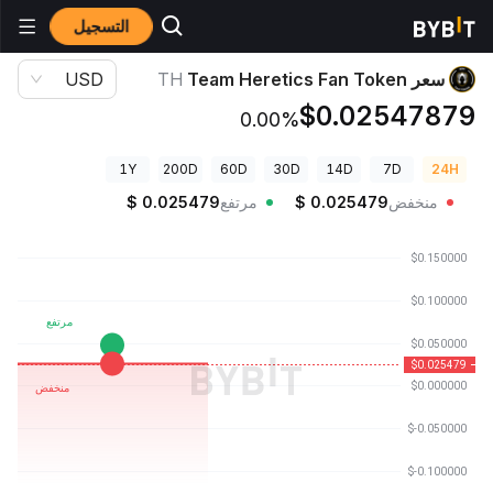
التسجيل
أسعار العملات الرقمية
سعر Team Heretics Fan Token TH
سعر Team Heretics Fan Token
TH
USD
$0.02547879
0.00%
1Y
200D
60D
30D
14D
7D
24H
منخفض
0.025479
$
مرتفع
0.025479
$