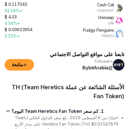
$
0.117045
Cash Cat
+51.18%
CASHCAT
$
4.03
Uniswap
+4.54%
UNI
$
0.00623954
Pudgy Penguins
+3.23%
PENGU
تابعنا على مواقع التواصل الاجتماعي
Followers
+
متابعة
@BybitArabia
الأسئلة الشائعة عن عملة TH (Team Heretics
Fan Token)
1. كم سعر Team Heretics Fan Token اليوم؟
اعتبارًا من 6 أغسطس 2026، بلغ سعر التداول الحالي لـTeam
Heretics Fan Token (TH) $0.02547879. على مدار الأربع