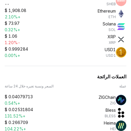
--
SHEB
$
1,908.08
Ethereum
+2.10%
ETH
$
73.97
Solana
+0.32%
SOL
$
1.06
XRP
-1.20%
XRP
$
0.999284
USD1
+0.00%
USD1
العملات الرائجة
عملة
السعر ونسبة تغيره خلال 24 ساعة
$
0.04079713
ZIGChain
+0.54%
ZIG
$
0.02531804
Bless
+131.52%
BLESS
$
0.266709
Heima
+104.22%
HEI