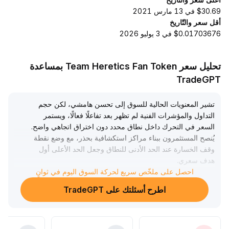
$30.69 في 13 مارس 2021
أقل سعر والتّاريخ
$0.01703676 في 3 يوليو 2026
تحليل سعر Team Heretics Fan Token بمساعدة
TradeGPT
تشير المعنويات الحالية للسوق إلى تحسن هامشي، لكن حجم
التداول والمؤشرات الفنية لم تظهر بعد تفاعلًا فعالًا، ويستمر
السعر في التحرك داخل نطاق محدد دون اختراق اتجاهي واضح
.
يُنصح المستثمرون ببناء مراكز استكشافية بحذر، مع وضع نقطة
وقف الخسارة عند الحد الأدنى للنطاق وجعل الحد الأعلى أول
هدف سعري
.
إذا حدث اختراق مؤكّد مصحوب بزيادة في الحجم لاحقًا، يمكن
احصل على ملخّص سريع لحركة السوق اليوم في ثوانٍ
زيادة المراكز بشكل تدريجي؛ أما قبل الاختراق فيُفضّل السيطرة
اطرح أسئلتك على TradeGPT
على حجم المراكز وانتظار اتضاح الاتجاه
.