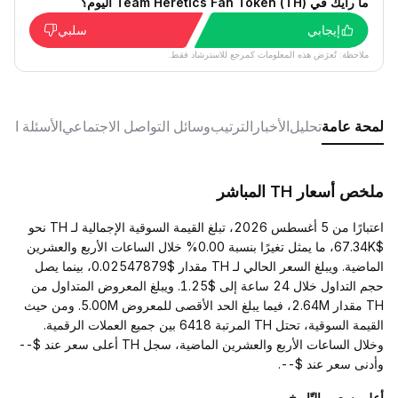
ما رأيك في Team Heretics Fan Token (TH) اليوم؟
إيجابي
سلبي
ملاحظة: تُعرَض هذه المعلومات كمرجع للاسترشاد فقط.
لمحة عامة
تحليل
الأخبار
الترتيب
وسائل التواصل الاجتماعي
الأسئلة الش
ملخص أسعار TH المباشر
اعتبارًا من 5 أغسطس 2026، تبلغ القيمة السوقية الإجمالية لـ TH نحو
$67.34K، ما يمثل تغيرًا بنسبة 0.00% خلال الساعات الأربع والعشرين
الماضية. ويبلغ السعر الحالي لـ TH مقدار $0.02547879، بينما يصل
حجم التداول خلال 24 ساعة إلى $1.25. ويبلغ المعروض المتداول من
TH مقدار 2.64M، فيما يبلغ الحد الأقصى للمعروض 5.00M. ومن حيث
القيمة السوقية، تحتل TH المرتبة 6418 بين جميع العملات الرقمية.
وخلال الساعات الأربع والعشرين الماضية، سجل TH أعلى سعر عند $--
وأدنى سعر عند $--.
أعلى سعر والتّاريخ