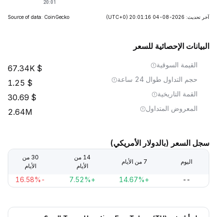
آخر تحديث: 2026-08-04 20:01:16
(UTC+0)
Source of data: CoinGecko
البيانات الإحصائية للسعر
القيمة السوقية
67.34K
حجم التداول طوال 24 ساعة
1.25
القمة التاريخية
30.69
المعروض المتداول
2.64M
سجل السعر (بالدولار الأمريكي)
14 من
30 من
اليوم
7 من الأيام
الأيام
الأيام
-16.58%
+7.52%
+14.67%
--