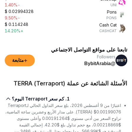
-1.40%
UNI
$
0.02994328
Pons
-9.50%
PONS
$
0.114248
Cash Cat
+14.20%
CASHCAT
تابعنا على مواقع التواصل الاجتماعي
Followers
+
متابعة
@BybitArabia
الأسئلة الشائعة عن عملة TERRA (Terraport)
1. كم سعر Terraport اليوم؟
اعتبارًا من 9 أغسطس 2026، بلغ سعر التداول الحالي لـTerraport
(TERRA) $0.00199076. على مدار الأربع وعشرين ساعة الماضية،
تراوح السعر بين أدنى مستوى $0.00191264 وأعلى مستوى
$0.00218869، مع حجم تداول بلغ $42.20. إجمالي القيمة
السوقية هو $566.99K، مما يجعله يحتل المرتبة رقم 3486 بين