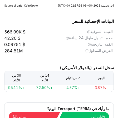
آخر تحديث: 2026-08-09 02:37:16
(UTC+0)
Source of data: CoinGecko
البيانات الإحصائية للسعر
القيمة السوقية
566.99K
حجم التداول طوال 24 ساعة
42.20
القمة التاريخية
0.09751
العرض المُتداوَل
284.81M
سجل السعر (بالدولار الأمريكي)
14 من
30 من
اليوم
7 من الأيام
الأيام
الأيام
+95.11%
+72.50%
+4.37%
-3.87%
ما رأيك في Terraport (TERRA) اليوم؟
إيجابي
سلبي