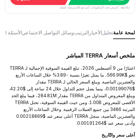
ملاحظة: تُعرَض هذه المعلومات كمرجع للاسترشاد فقط.
لمحة عامة
تحليل
الأخبار
الترتيب
وسائل التواصل الاجتماعي
الأسئلة الش
ملخص أسعار TERRA المباشر
اعتبارًا من 9 أغسطس 2026، تبلغ القيمة السوقية الإجمالية لـ TERRA
نحو $566.99K، ما يمثل تغيرًا بنسبة -3.89% خلال الساعات الأربع
والعشرين الماضية. ويبلغ السعر الحالي لـ TERRA مقدار
$0.00199076، بينما يصل حجم التداول خلال 24 ساعة إلى $42.20.
ويبلغ المعروض المتداول من TERRA مقدار 284.81M، فيما يبلغ الحد
الأقصى للمعروض 1.00B. ومن حيث القيمة السوقية، تحتل TERRA
المرتبة 3486 بين جميع العملات الرقمية. وخلال الساعات الأربع
والعشرين الماضية، سجل TERRA أعلى سعر عند $0.00218869
وأدنى سعر عند $0.00191264.
أعلى سعر والتّاريخ