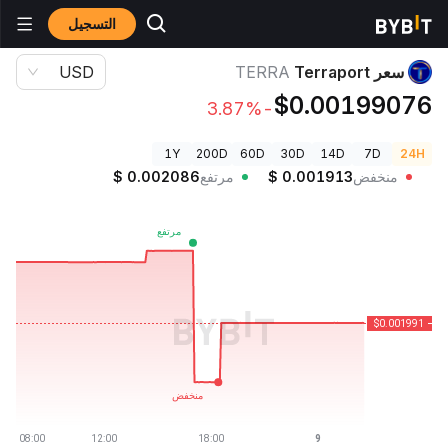
التسجيل
أسعار العملات الرقمية
سعر Terraport TERRA
سعر Terraport
TERRA
USD
$0.00199076
-3.87%
1Y
200D
60D
30D
14D
7D
24H
منخفض
0.001913
$
مرتفع
0.002086
$