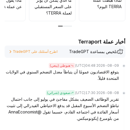
لماذا هبطت عملة
ما الذي يمكن أن يؤثّر
ماذا يقول الم
TERRA اليوم؟
على السعر المستقبلي
عن عملة TERRA؟
لعملة TERRA؟
أخبار عملة Terraport
تلخيص بمساعدة TradeGPT
اطرح أسئلتك على TradeGPT
(UTC)
2026-08-09 04:48
هبوطي (بيعي)
يتوقع الاقتصاديون عمومًا أن يتباطأ معدل التضخم السنوي في الولايات
المتحدة قليلاً.
(UTC)
2026-08-08 17:30
صعودي (شرائي)
تقرير الوظائف الضعيف بشكل مفاجئ في يوليو إلى جانب احتمال
تباطؤ التضخم الأسبوع المقبل قد يدفع الاحتياطي الفيدرالي إلى تثبيت
أسعار الفائدة في اجتماعه القادم، حسبما تقول @AnnaEconomist
من بلومبرغ إيكونوميكس.