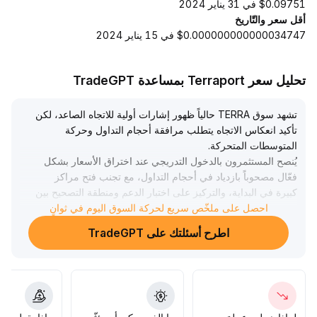
$0.09751 في 31 يناير 2024
أقل سعر والتّاريخ
$0.000000000000034747 في 15 يناير 2024
تحليل سعر Terraport بمساعدة TradeGPT
تشهد سوق TERRA حالياً ظهور إشارات أولية للاتجاه الصاعد، لكن
تأكيد انعكاس الاتجاه يتطلب مرافقة أحجام التداول وحركة
المتوسطات المتحركة
.
يُنصح المستثمرون بالدخول التدريجي عند اختراق الأسعار بشكل
فعّال مصحوباً بازدياد في أحجام التداول، مع تجنب فتح مراكز
كبيرة في البداية، والتركيز على اختبار الدعم ومنطقة التصحيح بين
1
.
احصل على ملخّص سريع لحركة السوق اليوم في ثوانٍ
10 و1
.
اطرح أسئلتك على TradeGPT
.
35
إذا لم يتحسن تدفق السيولة بشكل ملموس، ينبغي الحذر من
مخاطر العودة بعد اختراق زائف، مع الالتزام الدقيق بوقف
الخسارة وإدارة حجم الصفقات، والحفاظ على مرونة التداول
.