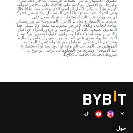
تنطوي الاستثمارات في العملات الرقمية، بما في ذلك شراء
وغيرها من الأصول الرقمية على Bybit، على مخاطر سوقية
كبيرة. وإذا لم يكن الأصل الرقمي الذي تبحث عنه متاحًا حاليًا
على Bybit، فقد يصبح متاحًا في المستقبل. ولا تتحمل Bybit
أي مسؤولية عن نتائج الاستثمار. ويتم الحصول على
معلومات الأسعار والبيانات الأخرى المعروضة هنا من مصادر
متاحة للعامة، وتُقدَّم لأغراض معلوماتية فقط. ولا يُشكّل هذا
المحتوى نصيحة مالية أو أي توصية أو عرض لشراء أي أصل
رقمي أو بيعه أو الاحتفاظ به. وقبل تداول الأصول الرقمية أو
الاحتفاظ بها، ينبغي على المستثمرين تقييم أوضاعهم المالية
وقدرتهم على تحمّل المخاطر بعناية، واستشارة المختصين
المؤهلين في المجالات القانونية أو الضريبية أو الاستثمارية
عند الاقتضاء. ولمزيد من المعلومات، يُرجى الرجوع إلى
شروط الخدمة الخاصة بـ Bybit.
حول