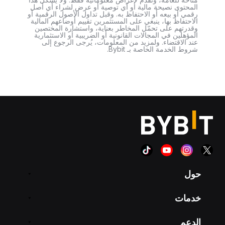
المحتوى نصيحة مالية أو أي توصية أو عرض لشراء أي أصل
رقمي أو بيعه أو الاحتفاظ به. وقبل تداول الأصول الرقمية أو
الاحتفاظ بها، ينبغي على المستثمرين تقييم أوضاعهم المالية
وقدرتهم على تحمّل المخاطر بعناية، واستشارة المختصين
المؤهلين في المجالات القانونية أو الضريبية أو الاستثمارية
عند الاقتضاء. ولمزيد من المعلومات، يُرجى الرجوع إلى
شروط الخدمة الخاصة بـ Bybit.
حول
خدمات
الدعم