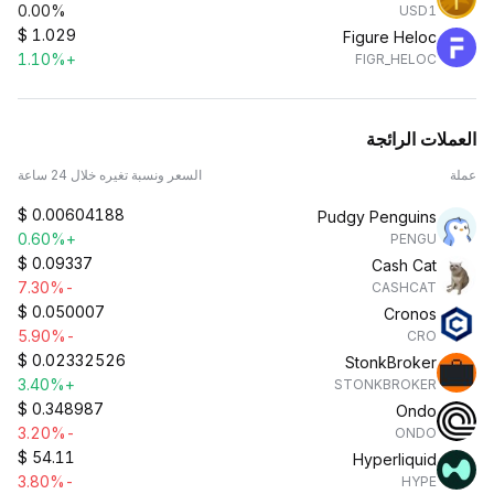
0.00%
USD1
$
1.029
Figure Heloc
+1.10%
FIGR_HELOC
العملات الرائجة
عملة
السعر ونسبة تغيره خلال 24 ساعة
$
0.00604188
Pudgy Penguins
+0.60%
PENGU
$
0.09337
Cash Cat
-7.30%
CASHCAT
$
0.050007
Cronos
-5.90%
CRO
$
0.02332526
StonkBroker
+3.40%
STONKBROKER
$
0.348987
Ondo
-3.20%
ONDO
$
54.11
Hyperliquid
-3.80%
HYPE