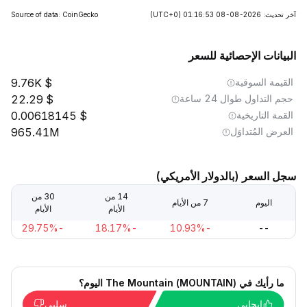
آخر تحديث: 2026-08-08 01:16:53
(UTC+0)
Source of data: CoinGecko
البيانات الإحصائية للسعر
القيمة السوقية
9.76K
حجم التداول طوال 24 ساعة
22.29
القمة التاريخية
0.00618145
العرض المُتداوَل
965.41M
سجل السعر (بالدولار الأمريكي)
14 من
30 من
اليوم
7 من الأيام
الأيام
الأيام
-29.75%
-18.17%
-10.93%
--
ما رأيك في The Mountain (MOUNTAIN) اليوم؟
إيجابي
سلبي