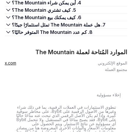
4. أين يمكن شراء The Mountain؟
5. كيف تشتري The Mountain؟
6. كيف يمكنك بيع The Mountain؟
7. هل عملة The Mountain تمثل استثمارًا جيدًا؟
8. كم عدد The Mountain المتوفر حاليًا؟
الموارد المُتاحة لعملة The Mountain
الموقع الإلكتروني
x.com
مجتمع العملة
إخلاء مسؤولية
تنطوي الاستثمارات في العملات الرقمية، بما في ذلك شراء
وغيرها من الأصول الرقمية على Bybit، على مخاطر سوقية
كبيرة. وإذا لم يكن الأصل الرقمي الذي تبحث عنه متاحًا حاليًا
على Bybit، فقد يصبح متاحًا في المستقبل. ولا تتحمل Bybit
أي مسؤولية عن نتائج الاستثمار. ويتم الحصول على
معلومات الأسعار والبيانات الأخرى المعروضة هنا من مصادر
متاحة للعامة، وتُقدَّم لأغراض معلوماتية فقط. ولا يُشكّل هذا