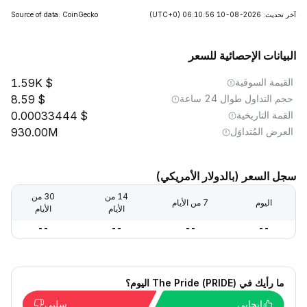
آخر تحديث: 2026-08-10 06:10:56
(UTC+0)
Source of data: CoinGecko
البيانات الإحصائية للسعر
القيمة السوقية
1.59K
حجم التداول طوال 24 ساعة
8.59
القمة التاريخية
0.00033444
العرض المُتداوَل
930.00M
سجل السعر (بالدولار الأمريكي)
14 من
30 من
اليوم
7 من الأيام
الأيام
الأيام
--
--
--
--
ما رأيك في The Pride (PRIDE) اليوم؟
إيجابي
سلبي