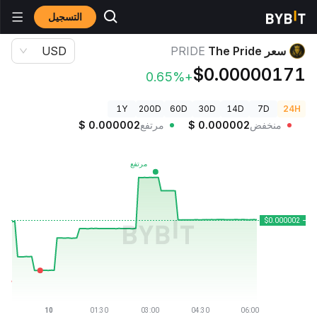
التسجيل
أسعار العملات الرقمية
سعر The Pride PRIDE
سعر The Pride
PRIDE
USD
$0.00000171
+0.65%
1Y
200D
60D
30D
14D
7D
24H
منخفض
0.000002
$
مرتفع
0.000002
$