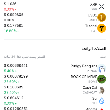
$
1.036
XRP
-0.30%
XRP
$
0.999805
USD1
0.00%
USD1
$
0.177581
Tutorial
+18.80%
TUT
العملات الرائجة
عملة
السعر ونسبة تغيره خلال 24 ساعة
$
0.00668441
Pudgy Penguins
+5.40%
PENGU
$
0.00078199
BOOK OF MEME
+25.60%
BOME
$
0.160689
Cash Cat
+28.40%
CASHCAT
$
0.694612
Sui
+0.30%
SUI
$
0.01290851
Anoma