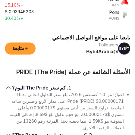
-15.10%
XAN
$
0.03946203
Pons
+30.40%
PONS
تابعنا على مواقع التواصل الاجتماعي
Followers
+
متابعة
@BybitArabia
الأسئلة الشائعة عن عملة PRIDE (The Pride)
1. كم سعر The Pride اليوم؟
اعتبارًا من 10 أغسطس 2026، بلغ سعر التداول الحالي لـThe
Pride (PRIDE) $0.00000171. على مدار الأربع وعشرين ساعة
الماضية، تراوح السعر بين أدنى مستوى $0.0000017 وأعلى
مستوى $0.00000173، مع حجم تداول بلغ $8.59. إجمالي القيمة
السوقية هو $1.59K، مما يجعله يحتل المرتبة رقم 13260 بين
العملات الرقمية الأخرى.