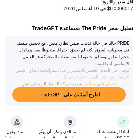
أقل سعر والتّاريخ
$0.0000017 في 10 أغسطس 2026
تحليل سعر The Pride بمساعدة TradeGPT
PRIDE حاليًا في حالة تذبذب ضمن نطاق معين، مع تحسن طفيف
في معنويات السوق لكنه لم يحقق اختراقًا ملحوظًا بعد، وما زال
حجم التداول وتوافق خطوط المتوسطات المتحركة هو العامل
الأساسي لمراقبته
.
يُوصى في المدى القصير بالاستمرار في استراتيجية التداول ضمن
النطاق، من خلال الشراء عند الدعم 1
.
72 دولار والبيع عند المقاومة 2
.
احصل على ملخّص سريع لحركة السوق اليوم في ثوانٍ
11 دولار، مع متابعة وثيقة لتغيرات السيولة وإشارات تحسّن شهية
اطرح أسئلتك على TradeGPT
المخاطرة في السوق
.
إذا استمر انتعاش سوق العملات الرقمية وارتفع حجم التداول،
فقد يشهد PRIDE اختراق الحد الأعلى؛ أما إذا ضعفت الثقة أو
استمرت التقلبات، فيجب الحذر من مخاطر الانعكاس الفني
والتراجع السريع
.
يجب الالتزام الصارم بمبادئ إدارة المخاطر والتحكم في أحجام
لماذا ارتفعت عملة
ما الذي يمكن أن يؤثّر
ماذا يقول الم
المراكز
.