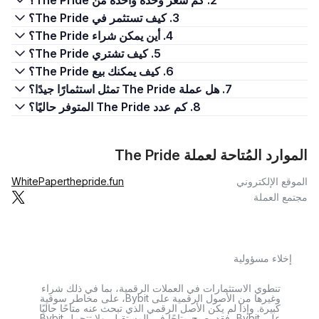
2. كم سعر وحدة واحدة من The Pride؟
3. كيف تستثمر في The Pride؟
4. أين يمكن شراء The Pride؟
5. كيف تشتري The Pride؟
6. كيف يمكنك بيع The Pride؟
7. هل عملة The Pride تمثل استثمارًا جيدًا؟
8. كم عدد The Pride المتوفر حاليًا؟
الموارد المُتاحة لعملة The Pride
الموقع الإلكتروني
thepride.fun
WhitePaper
مجتمع العملة
إخلاء مسؤولية
تنطوي الاستثمارات في العملات الرقمية، بما في ذلك شراء
وغيرها من الأصول الرقمية على Bybit، على مخاطر سوقية
كبيرة. وإذا لم يكن الأصل الرقمي الذي تبحث عنه متاحًا حاليًا
على Bybit، فقد يصبح متاحًا في المستقبل. ولا تتحمل Bybit