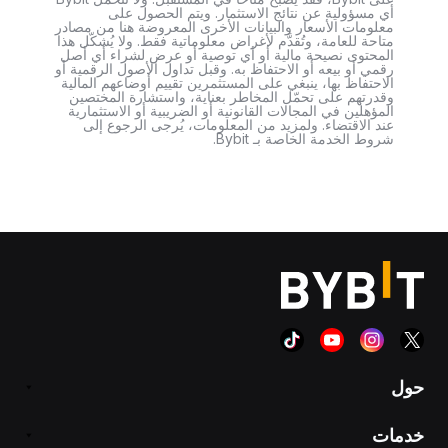
أي مسؤولية عن نتائج الاستثمار. ويتم الحصول على
معلومات الأسعار والبيانات الأخرى المعروضة هنا من مصادر
متاحة للعامة، وتُقدَّم لأغراض معلوماتية فقط. ولا يُشكّل هذا
المحتوى نصيحة مالية أو أي توصية أو عرض لشراء أي أصل
رقمي أو بيعه أو الاحتفاظ به. وقبل تداول الأصول الرقمية أو
الاحتفاظ بها، ينبغي على المستثمرين تقييم أوضاعهم المالية
وقدرتهم على تحمّل المخاطر بعناية، واستشارة المختصين
المؤهلين في المجالات القانونية أو الضريبية أو الاستثمارية
عند الاقتضاء. ولمزيد من المعلومات، يُرجى الرجوع إلى
شروط الخدمة الخاصة بـ Bybit.
حول
خدمات