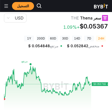
التسجيل
أسعار العملات الرقمية
سعر Thena THE
سعر Thena
THE
USD
$0.05367
+1.09%
1Y
200D
60D
30D
14D
7D
24H
منخفض
0.052842
$
مرتفع
0.054848
$