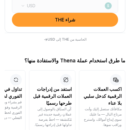
USD
$
شراء THE
→
الحاسبة من THE إلى USD
ما طرق استخدام عملة Thena والاستفادة منها؟
اكسب العملات
استفد من إدراجات
تداوَل في ا
الرقمية كدخل سلبي
العملات الرقمية قبل
الفوري لدينا
قم بشراء وبيع ا
بلا عناء
طرحها رسميًا
الرقمية وفق أس
مكافآتك ستصل إليك وأنت
كُن السبّاق بالوصول إلى
الفوري لحظيًا ب
مرتاح البال — ما عليك
عملاتٍ رقمية جديدة غير
الفعلي — دون أي
سوى إيداع أموالك، واسترح
مُكتشفة — احظَ بفرصة
وراقب نموها.
تداولها قبل إدراجها رسميًا.