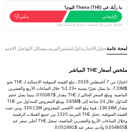
ما رأيك في Thena (THE) اليوم؟
إيجابي
سلبي
ملاحظة: تُعرَض هذه المعلومات كمرجع للاسترشاد فقط.
لمحة عامة
تحليل
الأخبار
تداوَل
استثمر
الترتيب
وسائل التواصل الاجتماع
ملخص أسعار THE المباشر
اعتبارًا من 7 أغسطس 2026، تبلغ القيمة السوقية الإجمالية لـ THE نحو
$7.33M، ما يمثل تغيرًا بنسبة +1.23% خلال الساعات الأربع والعشرين
الماضية. ويبلغ السعر الحالي لـ THE مقدار $0.05367، بينما يصل حجم
التداول خلال 24 ساعة إلى $3.85M. ويبلغ المعروض المتداول من THE
مقدار 136.34M، فيما يبلغ الحد الأقصى للمعروض 326.12M. ومن حيث
القيمة السوقية، تحتل THE المرتبة 1325 بين جميع العملات الرقمية.
وخلال الساعات الأربع والعشرين الماضية، سجل THE أعلى سعر عند
$0.054865 وأدنى سعر عند $0.052991.