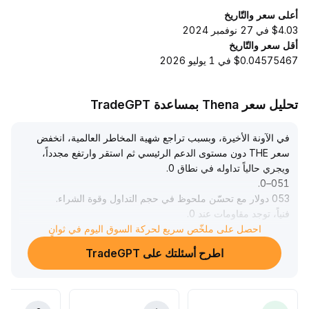
أعلى سعر والتّاريخ
$4.03 في 27 نوفمبر 2024
أقل سعر والتّاريخ
$0.04575467 في 1 يوليو 2026
تحليل سعر Thena بمساعدة TradeGPT
في الآونة الأخيرة، وبسبب تراجع شهية المخاطر العالمية، انخفض
سعر THE دون مستوى الدعم الرئيسي ثم استقر وارتفع مجدداً،
ويجري حالياً تداوله في نطاق 0
.
.
051–0
053 دولار مع تحسّن ملحوظ في حجم التداول وقوة الشراء
.
فنياً، توجد مقاومات عند 0
.
0552 و0
.
احصل على ملخّص سريع لحركة السوق اليوم في ثوانٍ
0561 دولار، والدعوم بين 0
.
اطرح أسئلتك على TradeGPT
.
049–0
050 دولار
.
إذا استمر الارتداد، فقد يختبر السعر منطقة 0
.
.
057–0