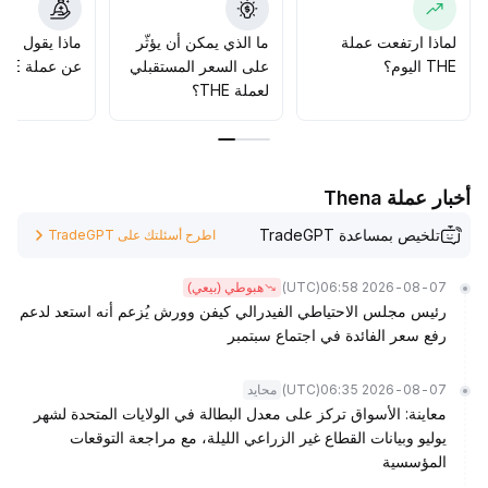
058 دولار
.
يُنصح بالتداول مع الاتجاه ومراقبة التغيرات في المخاطر، مع بناء
لماذا ارتفعت عملة
ما الذي يمكن أن يؤثّر
ماذا يقول الم
المراكز تدريجياً والالتزام بإدارة المخاطر والتركيز على التطورات
THE اليوم؟
على السعر المستقبلي
عن عملة THE؟
والفرص الهيكلية طويلة المدى
.
لعملة THE؟
أخبار عملة Thena
تلخيص بمساعدة TradeGPT
اطرح أسئلتك على TradeGPT
(UTC)
2026-08-07 06:58
هبوطي (بيعي)
رئيس مجلس الاحتياطي الفيدرالي كيفن وورش يُزعم أنه استعد لدعم
رفع سعر الفائدة في اجتماع سبتمبر
(UTC)
2026-08-07 06:35
محايد
معاينة: الأسواق تركز على معدل البطالة في الولايات المتحدة لشهر
يوليو وبيانات القطاع غير الزراعي الليلة، مع مراجعة التوقعات
المؤسسية