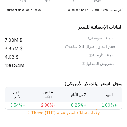
آخر تحديث: 2026-08-07 07:12:54
(UTC+0)
Source of data: CoinGecko
البيانات الإحصائية للسعر
القيمة السوقية
7.33M
حجم التداول طوال 24 ساعة
3.85M
القمة التاريخية
4.03
المعروض المتداول
136.34M
سجل السعر (بالدولار الأمريكي)
14 من
30 من
اليوم
7 من الأيام
الأيام
الأيام
+3.54%
-2.90%
+8.25%
+1.09%
توقُّعات تحليليَّة لسعر عملة Thena (THE)