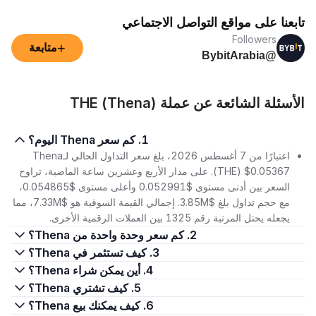
تابعنا على مواقع التواصل الاجتماعي
Followers
+
متابعة
@BybitArabia
الأسئلة الشائعة عن عملة THE (Thena)
1. كم سعر Thena اليوم؟
اعتبارًا من 7 أغسطس 2026، بلغ سعر التداول الحالي لـThena
(THE) $0.05367. على مدار الأربع وعشرين ساعة الماضية، تراوح
السعر بين أدنى مستوى $0.052991 وأعلى مستوى $0.054865،
مع حجم تداول بلغ $3.85M. إجمالي القيمة السوقية هو $7.33M، مما
يجعله يحتل المرتبة رقم 1325 بين العملات الرقمية الأخرى.
2. كم سعر وحدة واحدة من Thena؟
3. كيف تستثمر في Thena؟
4. أين يمكن شراء Thena؟
5. كيف تشتري Thena؟
6. كيف يمكنك بيع Thena؟