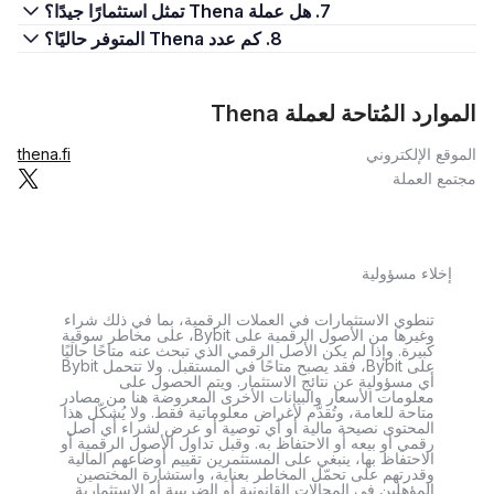
7. هل عملة Thena تمثل استثمارًا جيدًا؟
8. كم عدد Thena المتوفر حاليًا؟
الموارد المُتاحة لعملة Thena
الموقع الإلكتروني
thena.fi
مجتمع العملة
إخلاء مسؤولية
تنطوي الاستثمارات في العملات الرقمية، بما في ذلك شراء
وغيرها من الأصول الرقمية على Bybit، على مخاطر سوقية
كبيرة. وإذا لم يكن الأصل الرقمي الذي تبحث عنه متاحًا حاليًا
على Bybit، فقد يصبح متاحًا في المستقبل. ولا تتحمل Bybit
أي مسؤولية عن نتائج الاستثمار. ويتم الحصول على
معلومات الأسعار والبيانات الأخرى المعروضة هنا من مصادر
متاحة للعامة، وتُقدَّم لأغراض معلوماتية فقط. ولا يُشكّل هذا
المحتوى نصيحة مالية أو أي توصية أو عرض لشراء أي أصل
رقمي أو بيعه أو الاحتفاظ به. وقبل تداول الأصول الرقمية أو
الاحتفاظ بها، ينبغي على المستثمرين تقييم أوضاعهم المالية
وقدرتهم على تحمّل المخاطر بعناية، واستشارة المختصين
المؤهلين في المجالات القانونية أو الضريبية أو الاستثمارية