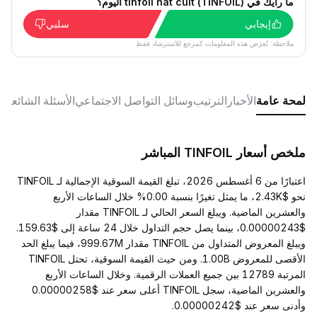
ما رأيك في tinfoil hat cult (TINFOIL) اليوم؟
إيجابي
سلبي
ملاحظة: تُعرَض هذه المعلومات كمرجع للاسترشاد فقط.
لمحة عامة
الأخبار
الترتيب
وسائل التواصل الاجتماعي
الأسئلة الشائعة
ملخص أسعار TINFOIL المباشر
اعتبارًا من 6 أغسطس 2026، تبلغ القيمة السوقية الإجمالية لـ TINFOIL
نحو $2.43K، ما يمثل تغيرًا بنسبة 0.00% خلال الساعات الأربع
والعشرين الماضية. ويبلغ السعر الحالي لـ TINFOIL مقدار
$0.00000243، بينما يصل حجم التداول خلال 24 ساعة إلى $159.63.
ويبلغ المعروض المتداول من TINFOIL مقدار 999.67M، فيما يبلغ الحد
الأقصى للمعروض 1.00B. ومن حيث القيمة السوقية، تحتل TINFOIL
المرتبة 12789 بين جميع العملات الرقمية. وخلال الساعات الأربع
والعشرين الماضية، سجل TINFOIL أعلى سعر عند $0.00000258
وأدنى سعر عند $0.00000242.