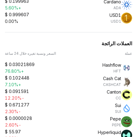
$
0.199963
Cardano
+5.60%
ADA
$
0.999607
USD1
0.00%
USD1
العملات الرائجة
عملة
السعر ونسبة تغيره خلال 24 ساعة
$
0.03021869
Hashflow
+76.80%
HFT
$
0.102448
Cash Cat
+7.10%
CASHCAT
$
0.091591
Canton
-12.20%
CC
$
0.671277
Sui
-2.30%
SUI
$
0.0000028
Pepe
-2.60%
PEPE
$
55.97
Hyperliquid