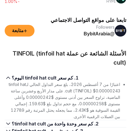
-1.00%
HYPE
تابعنا على مواقع التواصل الاجتماعي
Followers
+
متابعة
@BybitArabia
الأسئلة الشائعة عن عملة TINFOIL (tinfoil hat
cult)
1. كم سعر tinfoil hat cult اليوم؟
اعتبارًا من 7 أغسطس 2026، بلغ سعر التداول الحالي لـtinfoil hat
cult (TINFOIL) $0.00000243. على مدار الأربع وعشرين ساعة
الماضية، تراوح السعر بين أدنى مستوى $0.00000242 وأعلى
مستوى $0.00000258، مع حجم تداول بلغ $159.63. إجمالي
القيمة السوقية هو $2.43K، مما يجعله يحتل المرتبة رقم 12789
بين العملات الرقمية الأخرى.
2. كم سعر وحدة واحدة من tinfoil hat cult؟