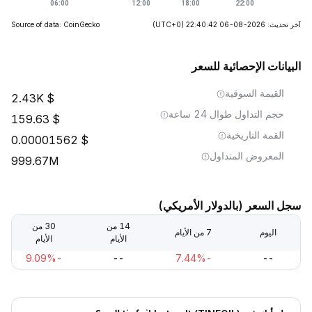
آخر تحديث: 2026-08-06 22:40:42
(UTC+0)
Source of data: CoinGecko
البيانات الإحصائية للسعر
القيمة السوقية
2.43K
حجم التداول طوال 24 ساعة
159.63
القمة التاريخية
0.00001562
المعروض المتداول
999.67M
سجل السعر (بالدولار الأمريكي)
14 من
30 من
اليوم
7 من الأيام
الأيام
الأيام
-9.09%
--
-7.44%
--