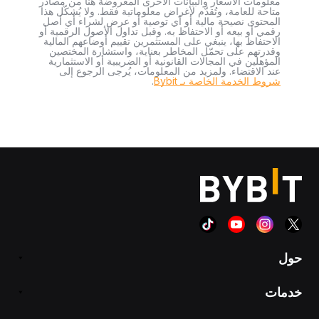
معلومات الأسعار والبيانات الأخرى المعروضة هنا من مصادر
متاحة للعامة، وتُقدَّم لأغراض معلوماتية فقط. ولا يُشكّل هذا
المحتوى نصيحة مالية أو أي توصية أو عرض لشراء أي أصل
رقمي أو بيعه أو الاحتفاظ به. وقبل تداول الأصول الرقمية أو
الاحتفاظ بها، ينبغي على المستثمرين تقييم أوضاعهم المالية
وقدرتهم على تحمّل المخاطر بعناية، واستشارة المختصين
المؤهلين في المجالات القانونية أو الضريبية أو الاستثمارية
عند الاقتضاء. ولمزيد من المعلومات، يُرجى الرجوع إلى
شروط الخدمة الخاصة بـ Bybit
.
حول
خدمات