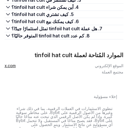
3. كيف تستثمر في tinfoil hat cult؟
4. أين يمكن شراء tinfoil hat cult؟
5. كيف تشتري tinfoil hat cult؟
6. كيف يمكنك بيع tinfoil hat cult؟
7. هل عملة tinfoil hat cult تمثل استثمارًا جيدًا؟
8. كم عدد tinfoil hat cult المتوفر حاليًا؟
الموارد المُتاحة لعملة tinfoil hat cult
الموقع الإلكتروني
x.com
مجتمع العملة
إخلاء مسؤولية
تنطوي الاستثمارات في العملات الرقمية، بما في ذلك شراء
وغيرها من الأصول الرقمية على Bybit، على مخاطر سوقية
كبيرة. وإذا لم يكن الأصل الرقمي الذي تبحث عنه متاحًا حاليًا
على Bybit، فقد يصبح متاحًا في المستقبل. ولا تتحمل Bybit
أي مسؤولية عن نتائج الاستثمار. ويتم الحصول على