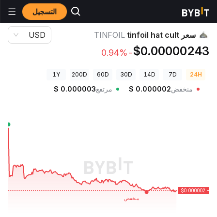
التسجيل
أسعار العملات الرقمية
سعر tinfoil hat cult TINFOIL
سعر tinfoil hat cult
TINFOIL
USD
$0.00000243
-0.94%
1Y
200D
60D
30D
14D
7D
24H
منخفض
0.000002
$
مرتفع
0.000003
$