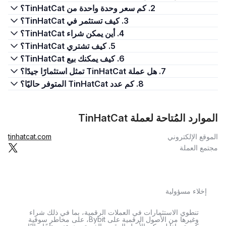
2. كم سعر وحدة واحدة من TinHatCat؟
3. كيف تستثمر في TinHatCat؟
4. أين يمكن شراء TinHatCat؟
5. كيف تشتري TinHatCat؟
6. كيف يمكنك بيع TinHatCat؟
7. هل عملة TinHatCat تمثل استثمارًا جيدًا؟
8. كم عدد TinHatCat المتوفر حاليًا؟
الموارد المُتاحة لعملة TinHatCat
الموقع الإلكتروني
tinhatcat.com
مجتمع العملة
إخلاء مسؤولية
تنطوي الاستثمارات في العملات الرقمية، بما في ذلك شراء
وغيرها من الأصول الرقمية على Bybit، على مخاطر سوقية