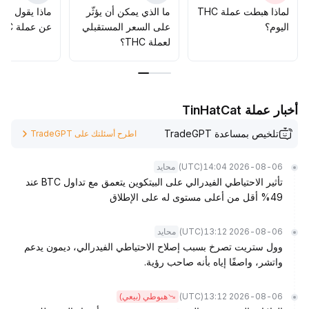
لماذا هبطت عملة THC
ما الذي يمكن أن يؤثّر
ماذا يقول الم
اليوم؟
على السعر المستقبلي
عن عملة THC؟
لعملة THC؟
أخبار عملة TinHatCat
تلخيص بمساعدة TradeGPT
اطرح أسئلتك على TradeGPT
(UTC)
2026-08-06 14:04
محايد
تأثير الاحتياطي الفيدرالي على البيتكوين يتعمق مع تداول BTC عند
49% أقل من أعلى مستوى له على الإطلاق
(UTC)
2026-08-06 13:12
محايد
وول ستريت تصرخ بسبب إصلاح الاحتياطي الفيدرالي، ديمون يدعم
واتشر، واصفًا إياه بأنه صاحب رؤية.
(UTC)
2026-08-06 13:12
هبوطي (بيعي)