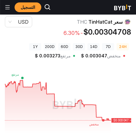
التسجيل
أسعار العملات الرقمية
سعر TinHatCat THC
سعر TinHatCat
THC
USD
$0.00304708
-6.30%
1Y
200D
60D
30D
14D
7D
24H
منخفض
0.003047
$
مرتفع
0.003273
$