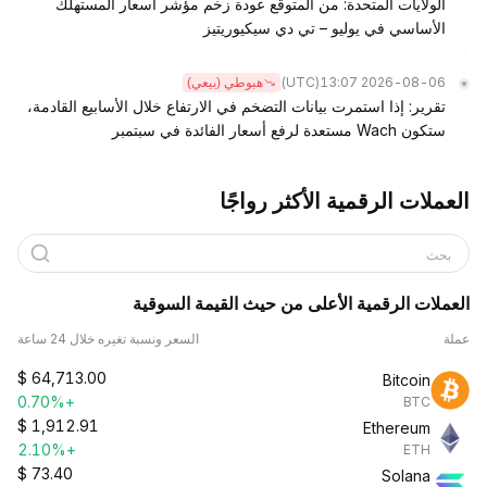
الولايات المتحدة: من المتوقع عودة زخم مؤشر أسعار المستهلك
الأساسي في يوليو – تي دي سيكيوريتيز
(UTC)
2026-08-06 13:07
هبوطي (بيعي)
تقرير: إذا استمرت بيانات التضخم في الارتفاع خلال الأسابيع القادمة،
ستكون Wach مستعدة لرفع أسعار الفائدة في سبتمبر
العملات الرقمية الأكثر رواجًا
بحث
العملات الرقمية الأعلى من حيث القيمة السوقية
عملة
السعر ونسبة تغيره خلال 24 ساعة
$
64,713.00
Bitcoin
+0.70%
BTC
$
1,912.91
Ethereum
+2.10%
ETH
$
73.40
Solana