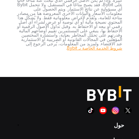
كبيرة. وإذا لم يكن الأصل الرقمي الذي تبحث عنه متاحًا حاليًا
على Bybit، فقد يصبح متاحًا في المستقبل. ولا تتحمل Bybit
أي مسؤولية عن نتائج الاستثمار. ويتم الحصول على
معلومات الأسعار والبيانات الأخرى المعروضة هنا من مصادر
متاحة للعامة، وتُقدَّم لأغراض معلوماتية فقط. ولا يُشكّل هذا
المحتوى نصيحة مالية أو أي توصية أو عرض لشراء أي أصل
رقمي أو بيعه أو الاحتفاظ به. وقبل تداول الأصول الرقمية أو
الاحتفاظ بها، ينبغي على المستثمرين تقييم أوضاعهم المالية
وقدرتهم على تحمّل المخاطر بعناية، واستشارة المختصين
المؤهلين في المجالات القانونية أو الضريبية أو الاستثمارية
عند الاقتضاء. ولمزيد من المعلومات، يُرجى الرجوع إلى
شروط الخدمة الخاصة بـ Bybit
.
حول