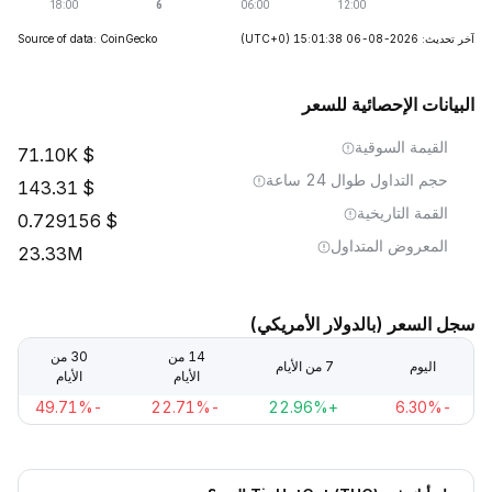
آخر تحديث: 2026-08-06 15:01:38
(UTC+0)
Source of data: CoinGecko
البيانات الإحصائية للسعر
القيمة السوقية
71.10K
حجم التداول طوال 24 ساعة
143.31
القمة التاريخية
0.729156
المعروض المتداول
23.33M
سجل السعر (بالدولار الأمريكي)
14 من
30 من
اليوم
7 من الأيام
الأيام
الأيام
-49.71%
-22.71%
+22.96%
-6.30%