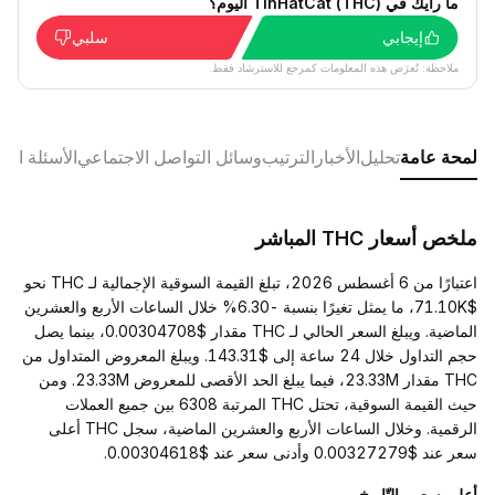
ما رأيك في TinHatCat (THC) اليوم؟
إيجابي
سلبي
ملاحظة: تُعرَض هذه المعلومات كمرجع للاسترشاد فقط.
لمحة عامة
تحليل
الأخبار
الترتيب
وسائل التواصل الاجتماعي
الأسئلة الش
ملخص أسعار THC المباشر
اعتبارًا من 6 أغسطس 2026، تبلغ القيمة السوقية الإجمالية لـ THC نحو
$71.10K، ما يمثل تغيرًا بنسبة -6.30% خلال الساعات الأربع والعشرين
الماضية. ويبلغ السعر الحالي لـ THC مقدار $0.00304708، بينما يصل
حجم التداول خلال 24 ساعة إلى $143.31. ويبلغ المعروض المتداول من
THC مقدار 23.33M، فيما يبلغ الحد الأقصى للمعروض 23.33M. ومن
حيث القيمة السوقية، تحتل THC المرتبة 6308 بين جميع العملات
الرقمية. وخلال الساعات الأربع والعشرين الماضية، سجل THC أعلى
سعر عند $0.00327279 وأدنى سعر عند $0.00304618.
أعلى سعر والتّاريخ