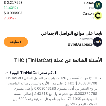
$
0.217593
Heima
+11.40%
HEI
$
0.099903
Canton
-7.60%
CC
تابعنا على مواقع التواصل الاجتماعي
Followers
+
متابعة
@BybitArabia
الأسئلة الشائعة عن عملة THC (TinHatCat)
1. كم سعر TinHatCat اليوم؟
اعتبارًا من 6 أغسطس 2026، بلغ سعر التداول الحالي لـTinHatCat
(THC) $0.00304708. على مدار الأربع وعشرين ساعة الماضية،
تراوح السعر بين أدنى مستوى $0.00304618 وأعلى مستوى
$0.00327279، مع حجم تداول بلغ $143.31. إجمالي القيمة
السوقية هو $71.10K، مما يجعله يحتل المرتبة رقم 6308 بين
العملات الرقمية الأخرى.