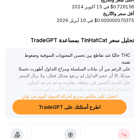
$0.729156 في 15 أكتوبر 2024
أقل سعر والتّاريخ
$0.000000570375 في 10 أبريل 2026
تحليل سعر TinHatCat بمساعدة TradeGPT
THC حاليًا عند تقاطع بين تحسن المعنويات السوقية وضغوط
تقنية
.
على الرغم من أن بيانات السلسلة ومزاج التداول أظهرت تحسنًا
مبدئيًا، إلا أن حجم التداول لم يرتفع بشكل فعال، ولا يزال السعر
على المدى القصير في منطقة مقاومة ودعم حرجة (يمكن
استخدام النقاط المرتفعة والمنخفضة الأخيرة كمرجعية)
.
إشارة اختراق الاتجاه لا تزال غير واضحة
.
احصل على ملخّص سريع لحركة السوق اليوم في ثوانٍ
ننصح المستثمرين بالحذر والتركيز على اختراق فعال للحد الأعلى
اطرح أسئلتك على TradeGPT
للمنطقة مع تأكيد زيادة الحجم
.
إذا تم التأكيد، يمكن أن يكون الهدف الصاعد هو القمة السابقة؛
وإذا فشل الاختراق، يجب توخي الحذر من مخاطر التراجع وتعيين
وقف الخسارة
.