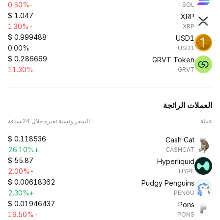
-0.50%
SOL
$
1.047
XRP
-1.30%
XRP
$
0.999488
USD1
0.00%
USD1
$
0.286669
GRVT Token
-11.30%
GRVT
العملات الرائجة
عملة
السعر ونسبة تغيره خلال 24 ساعة
$
0.118536
Cash Cat
+26.10%
CASHCAT
$
55.87
Hyperliquid
-2.00%
HYPE
$
0.00618362
Pudgy Penguins
+2.30%
PENGU
$
0.01946437
Pons
-19.50%
PONS