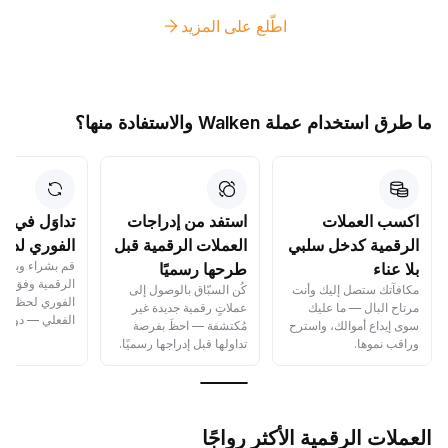
اطّلع على المزيد
ما طرق استخدام عملة Walken والاستفادة منها؟
اكسب العملات
استفد من إدراجات
تداوَل في ا
الرقمية كدخل سلبي
العملات الرقمية قبل
الفوري لدينا
قم بشراء وبيع ا
بلا عناء
طرحها رسميًا
الرقمية وفق أس
مكافآتك ستصل إليك وأنت
كُن السبّاق بالوصول إلى
الفوري لحظيًا ب
مرتاح البال — ما عليك
عملاتٍ رقمية جديدة غير
الفعلي — دون أي
سوى إيداع أموالك، واسترح
مُكتشفة — احظَ بفرصة
وراقب نموها.
تداولها قبل إدراجها رسميًا.
العملات الرقمية الأكثر رواجًا