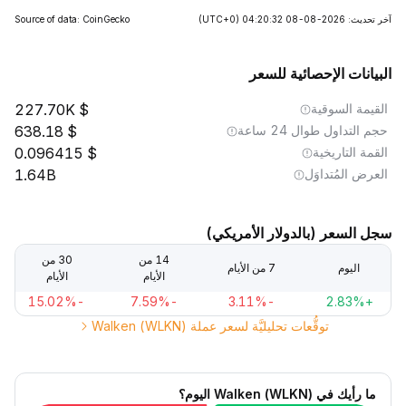
آخر تحديث: 2026-08-08 04:20:32
(UTC+0)
Source of data: CoinGecko
البيانات الإحصائية للسعر
القيمة السوقية
227.70K
حجم التداول طوال 24 ساعة
638.18
القمة التاريخية
0.096415
العرض المُتداوَل
1.64B
سجل السعر (بالدولار الأمريكي)
14 من
30 من
اليوم
7 من الأيام
الأيام
الأيام
-15.02%
-7.59%
-3.11%
+2.83%
توقُّعات تحليليَّة لسعر عملة Walken (WLKN)
ما رأيك في Walken (WLKN) اليوم؟