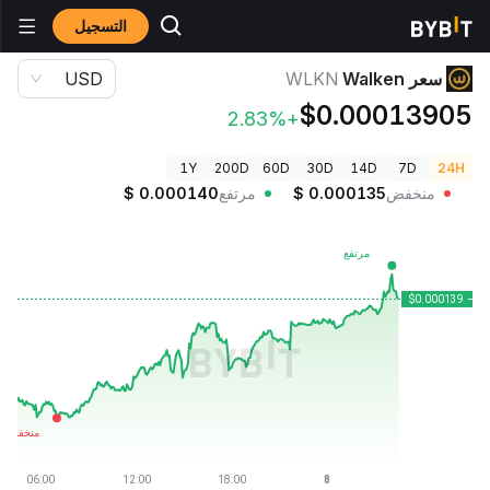
التسجيل
أسعار العملات الرقمية
سعر Walken WLKN
سعر Walken
WLKN
USD
$0.00013905
+2.83%
1Y
200D
60D
30D
14D
7D
24H
منخفض
0.000135
$
مرتفع
0.000140
$