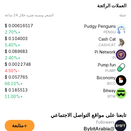
العملات الرائجة
عملة
السعر ونسبة تغيره خلال 24 ساعة
$
0.00616517
Pudgy Penguins
+2.70%
PENGU
$
0.104003
Cash Cat
+5.40%
CASHCAT
$
0.089683
Pi Network
+2.40%
PI
$
0.0022748
Pump.fun
-4.50%
PUMP
$
0.057765
Biconomy
+66.10%
BICO
$
0.185513
Bitway
+11.00%
BTW
تابعنا على مواقع التواصل الاجتماعي
Followers
+
متابعة
@BybitArabia