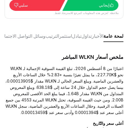
إيجابي
سلبي
ملاحظة: تُعرَض هذه المعلومات كمرجع للاسترشاد فقط.
لمحة عامة
الأخبار
تداوَل
تبادل
استثمر
الترتيب
وسائل التواصل الاجتماع
ملخص أسعار WLKN المباشر
اعتبارًا من 8 أغسطس 2026، تبلغ القيمة السوقية الإجمالية لـ WLKN
نحو $227.70K، ما يمثل تغيرًا بنسبة +2.83% خلال الساعات الأربع
والعشرين الماضية. ويبلغ السعر الحالي لـ WLKN مقدار $0.00013905،
بينما يصل حجم التداول خلال 24 ساعة إلى $638.18. ويبلغ المعروض
المتداول من WLKN مقدار 1.64B، فيما يبلغ الحد الأقصى للمعروض
2.00B. ومن حيث القيمة السوقية، تحتل WLKN المرتبة 4553 بين جميع
العملات الرقمية. وخلال الساعات الأربع والعشرين الماضية، سجل WLKN
أعلى سعر عند $0.0001394 وأدنى سعر عند $0.00013459.
أعلى سعر والتّاريخ