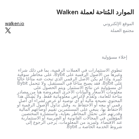
الموارد المُتاحة لعملة Walken
الموقع الإلكتروني
walken.io
مجتمع العملة
إخلاء مسؤولية
تنطوي الاستثمارات في العملات الرقمية، بما في ذلك شراء
وغيرها من الأصول الرقمية على Bybit، على مخاطر سوقية
كبيرة. وإذا لم يكن الأصل الرقمي الذي تبحث عنه متاحًا حاليًا
على Bybit، فقد يصبح متاحًا في المستقبل. ولا تتحمل Bybit
أي مسؤولية عن نتائج الاستثمار. ويتم الحصول على
معلومات الأسعار والبيانات الأخرى المعروضة هنا من مصادر
متاحة للعامة، وتُقدَّم لأغراض معلوماتية فقط. ولا يُشكّل هذا
المحتوى نصيحة مالية أو أي توصية أو عرض لشراء أي أصل
رقمي أو بيعه أو الاحتفاظ به. وقبل تداول الأصول الرقمية أو
الاحتفاظ بها، ينبغي على المستثمرين تقييم أوضاعهم المالية
وقدرتهم على تحمّل المخاطر بعناية، واستشارة المختصين
المؤهلين في المجالات القانونية أو الضريبية أو الاستثمارية
عند الاقتضاء. ولمزيد من المعلومات، يُرجى الرجوع إلى
شروط الخدمة الخاصة بـ Bybit.