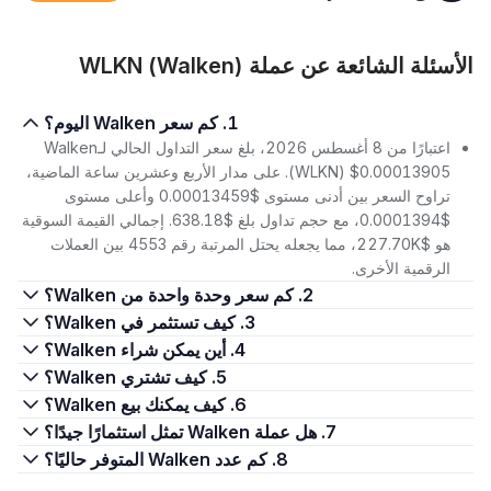
الأسئلة الشائعة عن عملة WLKN (Walken)
1. كم سعر Walken اليوم؟
اعتبارًا من 8 أغسطس 2026، بلغ سعر التداول الحالي لـWalken
(WLKN) $0.00013905. على مدار الأربع وعشرين ساعة الماضية،
تراوح السعر بين أدنى مستوى $0.00013459 وأعلى مستوى
$0.0001394، مع حجم تداول بلغ $638.18. إجمالي القيمة السوقية
هو $227.70K، مما يجعله يحتل المرتبة رقم 4553 بين العملات
الرقمية الأخرى.
2. كم سعر وحدة واحدة من Walken؟
3. كيف تستثمر في Walken؟
4. أين يمكن شراء Walken؟
5. كيف تشتري Walken؟
6. كيف يمكنك بيع Walken؟
7. هل عملة Walken تمثل استثمارًا جيدًا؟
8. كم عدد Walken المتوفر حاليًا؟