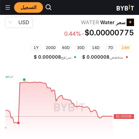
التسجيل
أسعار العملات الرقمية
سعر Water WATER
سعر Water
WATER
USD
$0.00000775
-0.44%
1Y
200D
60D
30D
14D
7D
24H
منخفض
0.000008
$
مرتفع
0.000008
$