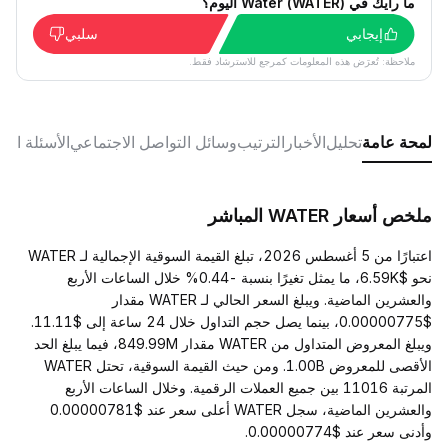
ما رأيك في Water (WATER) اليوم؟
إيجابي
سلبي
ملاحظة: تُعرَض هذه المعلومات كمرجع للاسترشاد فقط.
لمحة عامة
تحليل
الأخبار
الترتيب
وسائل التواصل الاجتماعي
الأسئلة الش
ملخص أسعار WATER المباشر
اعتبارًا من 5 أغسطس 2026، تبلغ القيمة السوقية الإجمالية لـ WATER
نحو $6.59K، ما يمثل تغيرًا بنسبة -0.44% خلال الساعات الأربع
والعشرين الماضية. ويبلغ السعر الحالي لـ WATER مقدار
$0.00000775، بينما يصل حجم التداول خلال 24 ساعة إلى $11.11.
ويبلغ المعروض المتداول من WATER مقدار 849.99M، فيما يبلغ الحد
الأقصى للمعروض 1.00B. ومن حيث القيمة السوقية، تحتل WATER
المرتبة 11016 بين جميع العملات الرقمية. وخلال الساعات الأربع
والعشرين الماضية، سجل WATER أعلى سعر عند $0.00000781
وأدنى سعر عند $0.00000774.