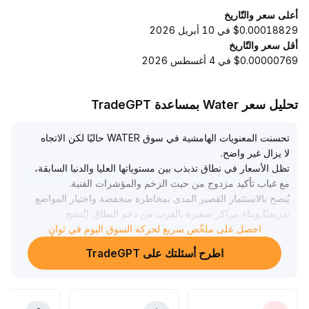
أعلى سعر والتّاريخ
$0.00018829 في 10 أبريل 2026
أقل سعر والتّاريخ
$0.00000769 في 4 أغسطس 2026
تحليل سعر Water بمساعدة TradeGPT
تحسنت المعنويات الهامشية في سوق WATER حاليًا لكن الاتجاه
لا يزال غير واضح
.
تظل الأسعار في نطاق تذبذب بين مستوياتها العليا والدنيا السابقة،
مع غياب تأكيد مزدوج من حيث الزخم والمؤشرات الفنية
.
يُنصح بالاستثمار القصير المدى بمخاطرة منخفضة واختبار المواضع
تدريجيًا وبناء مراكز صغيرة بالقرب من دعم النطاق (يُنصح
بمراقبة 2
.
احصل على ملخّص سريع لحركة السوق اليوم في ثوانٍ
.
15-2
اطرح أسئلتك على TradeGPT
30 دولار أمريكي)، مع تحديد نقطة وقف الخسارة بصرامة أسفل
القاع الأخير
.
يجب زيادة المراكز فقط في حال حدوث اختراق قوي مع استقرار
واضح فوق 2
.