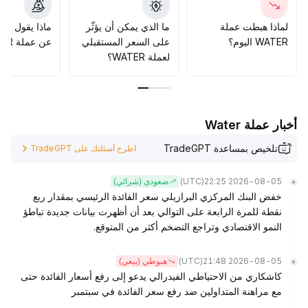
50 دولار
.
ولا تزال المتابعة على المدى البعيد بحاجة لمراقبة بيانات السلسلة
لماذا هبطت عملة
ما الذي يمكن أن يؤثّر
ماذا يقول الم
والمعطيات الأساسية، والانتظار حتى ظهور إشارة واضحة لاتجاه
WATER اليوم؟
على السعر المستقبلي
عن عملة WATER؟
صاعد
.
لعملة WATER؟
أخبار عملة Water
تلخيص بمساعدة TradeGPT
اطرح أسئلتك على TradeGPT
(UTC)
2026-08-05 22:25
صعودي (شرائي)
خفض البنك المركزي البرازيلي سعر الفائدة الرئيسي بمقدار ربع
نقطة للمرة الرابعة على التوالي بعد أن أظهرت بيانات جديدة تباطؤ
النمو الاقتصادي وتراجع التضخم أكثر من المتوقع.
(UTC)
2026-08-05 21:48
هبوطي (بيعي)
كاشكاري من الاحتياطي الفيدرالي يدعو إلى رفع أسعار الفائدة حتى
مع مراهنة المتداولين ضد رفع سعر الفائدة في سبتمبر