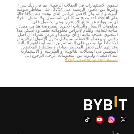
تنطوي الاستثمارات في العملات الرقمية، بما في ذلك شراء
وغيرها من الأصول الرقمية على Bybit، على مخاطر سوقية
كبيرة. وإذا لم يكن الأصل الرقمي الذي تبحث عنه متاحًا حاليًا
على Bybit، فقد يصبح متاحًا في المستقبل. ولا تتحمل Bybit
أي مسؤولية عن نتائج الاستثمار. ويتم الحصول على
معلومات الأسعار والبيانات الأخرى المعروضة هنا من مصادر
متاحة للعامة، وتُقدَّم لأغراض معلوماتية فقط. ولا يُشكّل هذا
المحتوى نصيحة مالية أو أي توصية أو عرض لشراء أي أصل
رقمي أو بيعه أو الاحتفاظ به. وقبل تداول الأصول الرقمية أو
الاحتفاظ بها، ينبغي على المستثمرين تقييم أوضاعهم المالية
وقدرتهم على تحمّل المخاطر بعناية، واستشارة المختصين
المؤهلين في المجالات القانونية أو الضريبية أو الاستثمارية
عند الاقتضاء. ولمزيد من المعلومات، يُرجى الرجوع إلى
شروط الخدمة الخاصة بـ Bybit
.
حول