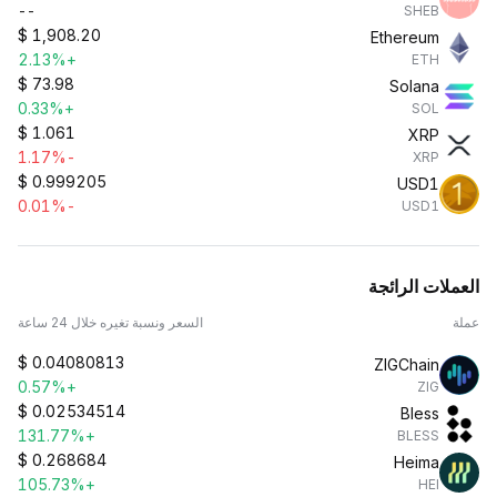
--
SHEB
$
1,908.20
Ethereum
+2.13%
ETH
$
73.98
Solana
+0.33%
SOL
$
1.061
XRP
-1.17%
XRP
$
0.999205
USD1
-0.01%
USD1
العملات الرائجة
عملة
السعر ونسبة تغيره خلال 24 ساعة
$
0.04080813
ZIGChain
+0.57%
ZIG
$
0.02534514
Bless
+131.77%
BLESS
$
0.268684
Heima
+105.73%
HEI