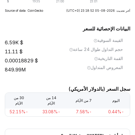
آخر تحديث: 2026-08-05 23:18:52
(UTC+0)
Source of data: CoinGecko
البيانات الإحصائية للسعر
القيمة السوقية
6.59K
حجم التداول طوال 24 ساعة
11.11
القمة التاريخية
0.00018829
المعروض المتداول
849.99M
سجل السعر (بالدولار الأمريكي)
14 من
30 من
اليوم
7 من الأيام
الأيام
الأيام
-52.15%
-33.08%
-7.58%
-0.44%