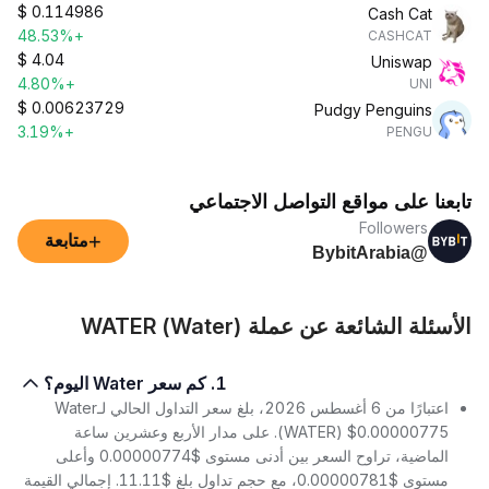
$
0.114986
Cash Cat
+48.53%
CASHCAT
$
4.04
Uniswap
+4.80%
UNI
$
0.00623729
Pudgy Penguins
+3.19%
PENGU
تابعنا على مواقع التواصل الاجتماعي
Followers
+
متابعة
@BybitArabia
الأسئلة الشائعة عن عملة WATER (Water)
1. كم سعر Water اليوم؟
اعتبارًا من 6 أغسطس 2026، بلغ سعر التداول الحالي لـWater
(WATER) $0.00000775. على مدار الأربع وعشرين ساعة
الماضية، تراوح السعر بين أدنى مستوى $0.00000774 وأعلى
مستوى $0.00000781، مع حجم تداول بلغ $11.11. إجمالي القيمة