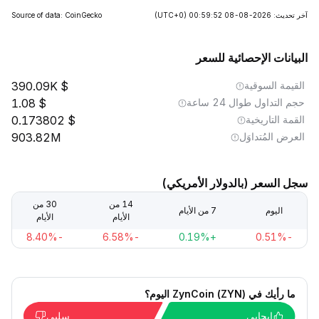
آخر تحديث: 2026-08-08 00:59:52
(UTC+0)
Source of data: CoinGecko
البيانات الإحصائية للسعر
القيمة السوقية
390.09K
حجم التداول طوال 24 ساعة
1.08
القمة التاريخية
0.173802
العرض المُتداوَل
903.82M
سجل السعر (بالدولار الأمريكي)
14 من
30 من
اليوم
7 من الأيام
الأيام
الأيام
-8.40%
-6.58%
+0.19%
-0.51%
ما رأيك في ZynCoin (ZYN) اليوم؟
إيجابي
سلبي