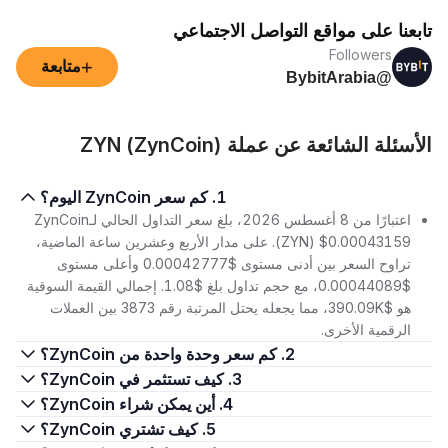
تابعنا على مواقع التواصل الاجتماعي
Followers
+
متابعة
@BybitArabia
الأسئلة الشائعة عن عملة ZYN (ZynCoin)
1. كم سعر ZynCoin اليوم؟
اعتبارًا من 8 أغسطس 2026، بلغ سعر التداول الحالي لـZynCoin
(ZYN) $0.00043159. على مدار الأربع وعشرين ساعة الماضية،
تراوح السعر بين أدنى مستوى $0.00042777 وأعلى مستوى
$0.00044089، مع حجم تداول بلغ $1.08. إجمالي القيمة السوقية
هو $390.09K، مما يجعله يحتل المرتبة رقم 3873 بين العملات
الرقمية الأخرى.
2. كم سعر وحدة واحدة من ZynCoin؟
3. كيف تستثمر في ZynCoin؟
4. أين يمكن شراء ZynCoin؟
5. كيف تشتري ZynCoin؟