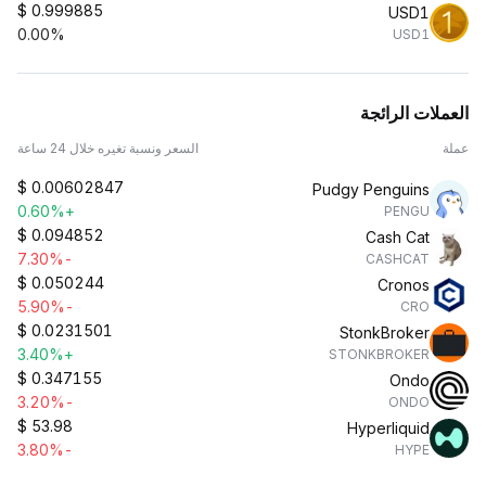
$
0.999885
USD1
0.00%
USD1
العملات الرائجة
عملة
السعر ونسبة تغيره خلال 24 ساعة
$
0.00602847
Pudgy Penguins
+0.60%
PENGU
$
0.094852
Cash Cat
-7.30%
CASHCAT
$
0.050244
Cronos
-5.90%
CRO
$
0.0231501
StonkBroker
+3.40%
STONKBROKER
$
0.347155
Ondo
-3.20%
ONDO
$
53.98
Hyperliquid
-3.80%
HYPE