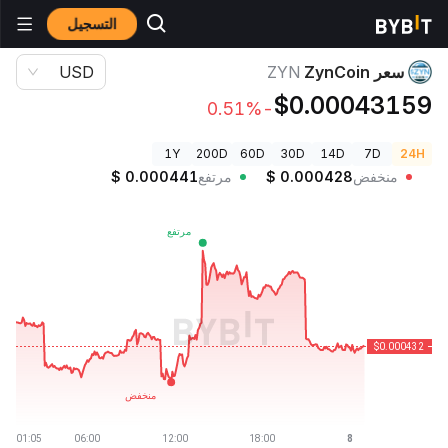
التسجيل
أسعار العملات الرقمية
سعر ZynCoin ZYN
سعر ZynCoin
ZYN
USD
$0.00043159
-0.51%
1Y
200D
60D
30D
14D
7D
24H
منخفض
0.000428
$
مرتفع
0.000441
$