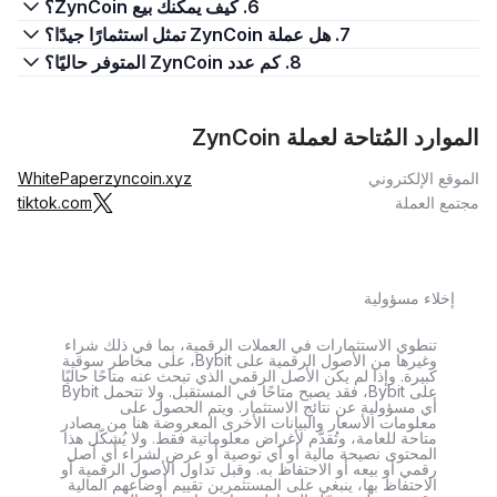
6. كيف يمكنك بيع ZynCoin؟
7. هل عملة ZynCoin تمثل استثمارًا جيدًا؟
8. كم عدد ZynCoin المتوفر حاليًا؟
الموارد المُتاحة لعملة ZynCoin
الموقع الإلكتروني
zyncoin.xyz
WhitePaper
مجتمع العملة
tiktok.com
إخلاء مسؤولية
تنطوي الاستثمارات في العملات الرقمية، بما في ذلك شراء
وغيرها من الأصول الرقمية على Bybit، على مخاطر سوقية
كبيرة. وإذا لم يكن الأصل الرقمي الذي تبحث عنه متاحًا حاليًا
على Bybit، فقد يصبح متاحًا في المستقبل. ولا تتحمل Bybit
أي مسؤولية عن نتائج الاستثمار. ويتم الحصول على
معلومات الأسعار والبيانات الأخرى المعروضة هنا من مصادر
متاحة للعامة، وتُقدَّم لأغراض معلوماتية فقط. ولا يُشكّل هذا
المحتوى نصيحة مالية أو أي توصية أو عرض لشراء أي أصل
رقمي أو بيعه أو الاحتفاظ به. وقبل تداول الأصول الرقمية أو
الاحتفاظ بها، ينبغي على المستثمرين تقييم أوضاعهم المالية