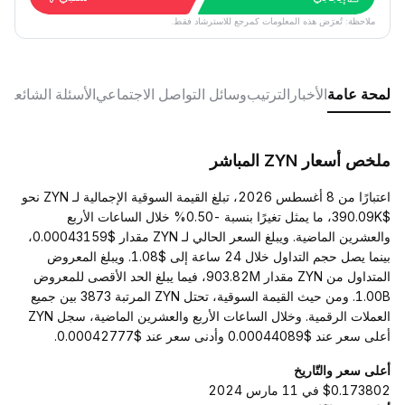
ملاحظة: تُعرَض هذه المعلومات كمرجع للاسترشاد فقط.
لمحة عامة
الأخبار
الترتيب
وسائل التواصل الاجتماعي
الأسئلة الشائعة
ملخص أسعار ZYN المباشر
اعتبارًا من 8 أغسطس 2026، تبلغ القيمة السوقية الإجمالية لـ ZYN نحو
$390.09K، ما يمثل تغيرًا بنسبة -0.50% خلال الساعات الأربع
والعشرين الماضية. ويبلغ السعر الحالي لـ ZYN مقدار $0.00043159،
بينما يصل حجم التداول خلال 24 ساعة إلى $1.08. ويبلغ المعروض
المتداول من ZYN مقدار 903.82M، فيما يبلغ الحد الأقصى للمعروض
1.00B. ومن حيث القيمة السوقية، تحتل ZYN المرتبة 3873 بين جميع
العملات الرقمية. وخلال الساعات الأربع والعشرين الماضية، سجل ZYN
أعلى سعر عند $0.00044089 وأدنى سعر عند $0.00042777.
أعلى سعر والتّاريخ
$0.173802 في 11 مارس 2024