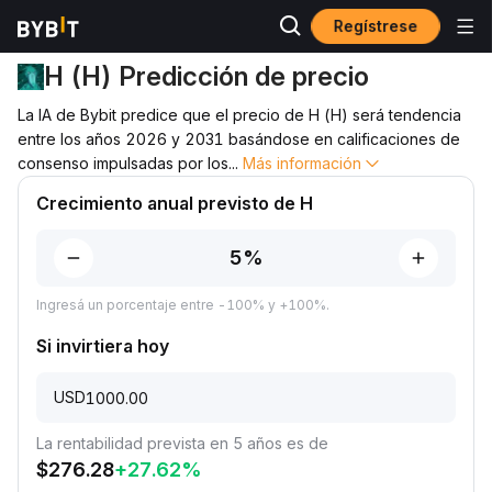
Regístrese
Predicción de precio
Predicción de precio de H
H (H) Predicción de precio
La IA de Bybit predice que el precio de H (H) será tendencia
entre los años 2026 y 2031 basándose en calificaciones de
consenso impulsadas por los
...
Más información
Crecimiento anual previsto de H
Ingresá un porcentaje entre -100% y +100%.
Si invirtiera hoy
USD
La rentabilidad prevista en 5 años es de
$
276.28
+
27.62
%