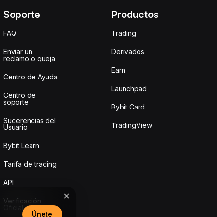
Soporte
Productos
FAQ
Trading
Enviar un
Derivados
reclamo o queja
Earn
Centro de Ayuda
Launchpad
Centro de
soporte
Bybit Card
Sugerencias del
TradingView
Usuario
Bybit Learn
Tarifa de trading
API
Verificación
Oficial
Únete