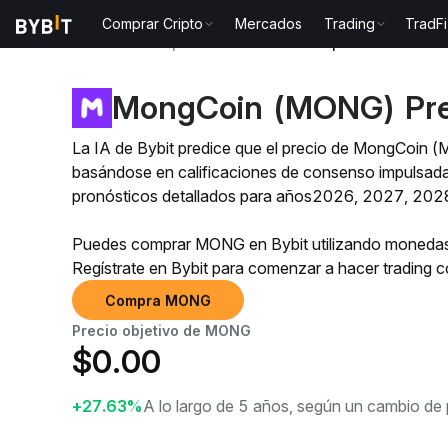
Comprar Cripto
Mercados
Trading
TradFi
Predicción de precio
Predicción de precio de MONG
MongCoin (MONG) Pred
La IA de Bybit predice que el precio de MongCoin 
basándose en calificaciones de consenso impulsadas
pronósticos detallados para años2026, 2027, 202
Puedes comprar MONG en Bybit utilizando monedas 
Regístrate en Bybit para comenzar a hacer trading
Compra MONG
Precio objetivo de MONG
$
0.00
+27.63%
A lo largo de 5 años, según un cambio de 