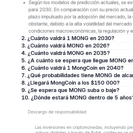
Según los modelos de predicción actuales, se 
para 2030. En comparación con su precio actual 
plazo impulsado por la adopción del mercado, la
obstante, debido a la alta volatilidad del mercado
condiciones macroeconómicas, la regulación y el
2. ¿Cuánto valdrá 1 MONG en 2030?
3. ¿Cuánto valdrá MONG en 2026?
4. ¿Cuánto valdrá MONG en 2035?
5. ¿A cuánto se espera que llegue MONG 
6. ¿Cuánto valdrá 1 MongCoin en 2040?
7. ¿Qué probabilidades tiene MONG de alc
8. ¿Llegará MongCoin a los $150 000?
9. ¿Se espera que MONG suba o baje?
10. ¿Dónde estará MONG dentro de 5 años
Descargo de responsabilidad
Las inversiones en criptomonedas, incluyendo per
activos digitales a través de Bybit, conllevan un 