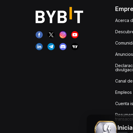
Empr
Acerca d
Descubr
Comunida
Anuncios
Declarac
divulgac
Canal de
Empleos
Cuenta i
Resumen
transacci
Inici