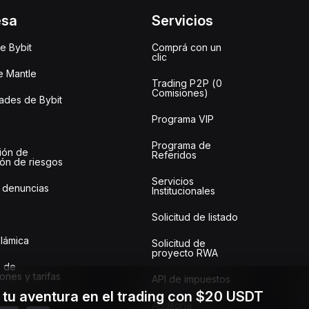
esa
Servicios
e Bybit
Comprá con un
clic
e Mantle
Trading P2P (0
Comisiones)
des de Bybit
Programa VIP
Programa de
ión de
Referidos
ión de riesgos
Servicios
 denuncias
Institucionales
Solicitud de listado
slámica
Solicitud de
proyecto RWA
 de
ones y tarifas
API de impuestos
a tu aventura en el trading con $20 USDT
Auditoría