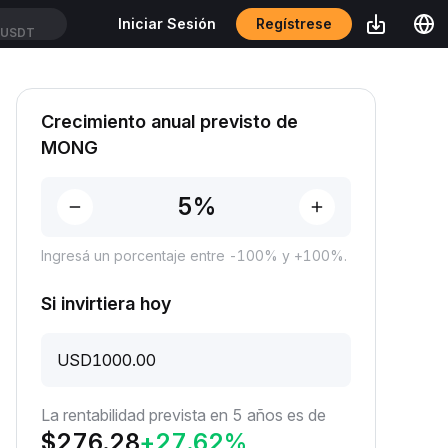
Regístrese
Iniciar Sesión
SUSDT
Crecimiento anual previsto de
MONG
Ingresá un porcentaje entre -100% y +100%.
Si invirtiera hoy
USD
La rentabilidad prevista en 5 años es de
$
276.28
+
27.62
%