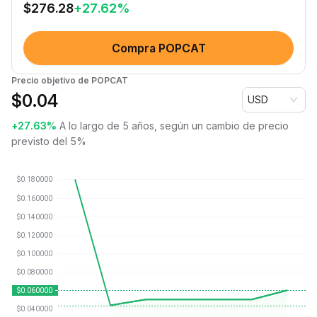
$
276.28
+
27.62
%
Compra POPCAT
Precio objetivo de POPCAT
$
0.04
USD
+27.63%
A lo largo de 5 años, según un cambio de precio
previsto del 5%