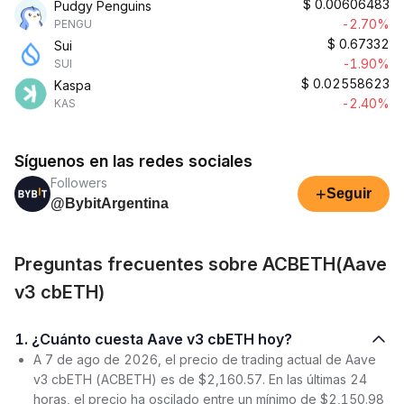
$
0.00606483
Pudgy Penguins
-2.70%
PENGU
$
0.67332
Sui
-1.90%
SUI
$
0.02558623
Kaspa
-2.40%
KAS
Síguenos en las redes sociales
Followers
+
Seguir
@BybitArgentina
Preguntas frecuentes sobre ACBETH(Aave
v3 cbETH)
1. ¿Cuánto cuesta Aave v3 cbETH hoy?
A 7 de ago de 2026, el precio de trading actual de Aave
v3 cbETH (ACBETH) es de $2,160.57. En las últimas 24
horas, el precio ha oscilado entre un mínimo de $2,150.98