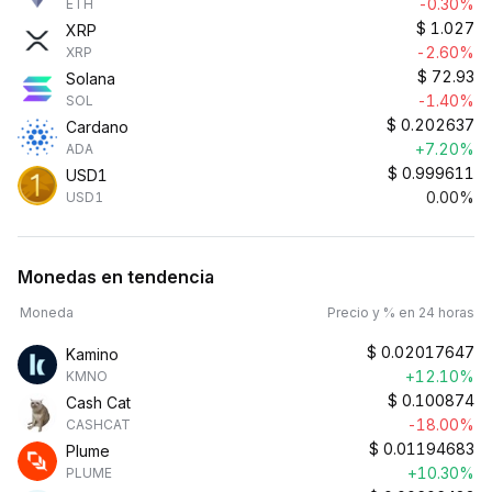
-0.30%
ETH
$
1.027
XRP
-2.60%
XRP
$
72.93
Solana
-1.40%
SOL
$
0.202637
Cardano
+7.20%
ADA
$
0.999611
USD1
0.00%
USD1
Monedas en tendencia
Moneda
Precio y % en 24 horas
$
0.02017647
Kamino
+12.10%
KMNO
$
0.100874
Cash Cat
-18.00%
CASHCAT
$
0.01194683
Plume
+10.30%
PLUME