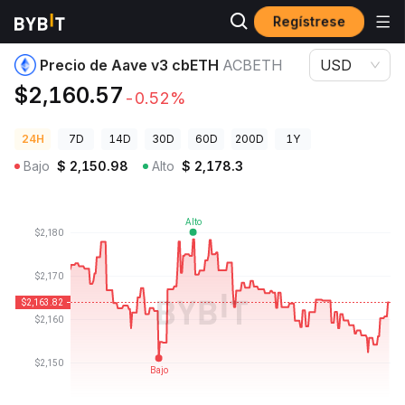
Regístrese
Precios de Criptomonedas
Precio de Aave v3 cbETH ACBETH
Precio de Aave v3 cbETH
ACBETH
USD
$2,160.57
-0.52%
24H
7D
14D
30D
60D
200D
1Y
Bajo
$
2,150.98
Alto
$
2,178.3