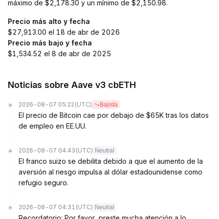
máximo de $2,178.30 y un mínimo de $2,150.98.
Precio más alto y fecha
$27,913.00 el 18 de abr de 2026
Precio más bajo y fecha
$1,534.52 el 8 de abr de 2025
Noticias sobre Aave v3 cbETH
2026-08-07 05:22
(UTC)
Bajista
El precio de Bitcoin cae por debajo de $65K tras los datos
de empleo en EE.UU.
2026-08-07 04:43
(UTC)
Neutral
El franco suizo se debilita debido a que el aumento de la
aversión al riesgo impulsa al dólar estadounidense como
refugio seguro.
2026-08-07 04:31
(UTC)
Neutral
Recordatorio: Por favor, preste mucha atención a lo