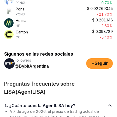
+0.70%
PENGU
$
0.02269045
Pons
-21.70%
PONS
$
0.201346
Heima
-2.60%
HEI
$
0.098789
Canton
-5.40%
CC
Síguenos en las redes sociales
Followers
+
Seguir
@BybitArgentina
Preguntas frecuentes sobre
LISA(AgentLISA)
1. ¿Cuánto cuesta AgentLISA hoy?
A 7 de ago de 2026, el precio de trading actual de