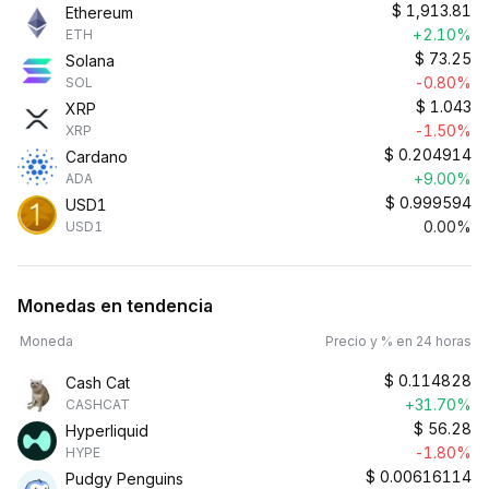
$
1,913.81
Ethereum
+2.10%
ETH
$
73.25
Solana
-0.80%
SOL
$
1.043
XRP
-1.50%
XRP
$
0.204914
Cardano
+9.00%
ADA
$
0.999594
USD1
0.00%
USD1
Monedas en tendencia
Moneda
Precio y % en 24 horas
$
0.114828
Cash Cat
+31.70%
CASHCAT
$
56.28
Hyperliquid
-1.80%
HYPE
$
0.00616114
Pudgy Penguins