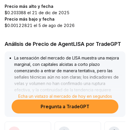
Precio más alto y fecha
$0.203388 el 21 de dic de 2025
Precio más bajo y fecha
$0.00122821 el 5 de ago de 2026
Análisis de Precio de AgentLISA por TradeGPT
La sensación del mercado de LISA muestra una mejora
marginal, con capitales alcistas a corto plazo
comenzando a entrar de manera tentativa, pero las
señales técnicas aún no son claras; los indicadores de
velas y volumen no han confirmado una ruptura
efectiva, y la continuidad de la tendencia requiere
mayor verificación de datos
Echa un vistazo al mercado de hoy en segundos
.
Se recomienda a los inversores seguir con cautela y
Pregunta a TradeGPT
considerar incrementar posiciones solo si el volumen
aumenta significativamente y el precio se mantiene por
encima de medias móviles clave (como MA10, MA20
diarios)
.