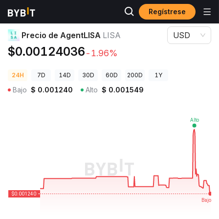
Regístrese
Precios de Criptomonedas
Precio de AgentLISA LISA
Precio de AgentLISA
LISA
USD
$0.00124036
-1.96%
24H
7D
14D
30D
60D
200D
1Y
Bajo
$
0.001240
Alto
$
0.001549