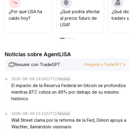
Si el precio cae por debajo del soporte previo (rango
de referencia 3
.
¿Por qué LISA ha
¿Qué podría afectar
¿Qué dicen
50-3
.
caído hoy?
al precio futuro de
traders sob
80), se sugiere cortar pérdidas de manera decidida
.
LISA?
A mediano y largo plazo, se aconseja seguir
observando indicadores en cadena y de
comportamiento de mercado, ajustar dinámicamente la
estructura de posiciones y controlar estrictamente el
Noticias sobre AgentLISA
riesgo de retroceso
.
Resumir con TradeGPT
Pregunta a TradeGPT
2026-08-06 14:04
(UTC)
Neutral
El impacto de la Reserva Federal en bitcoin se profundiza
mientras BTC cotiza un 49% por debajo de su máximo
histórico.
2026-08-06 13:12
(UTC)
Neutral
Wall Street clama por la reforma de la Fed, Dimon apoya a
Wachter, llamándolo visionario