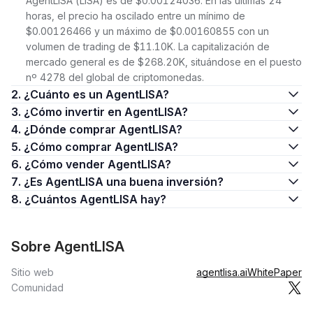
AgentLISA (LISA) es de $0.00124036. En las últimas 24
horas, el precio ha oscilado entre un mínimo de
$0.00126466 y un máximo de $0.00160855 con un
volumen de trading de $11.10K. La capitalización de
mercado general es de $268.20K, situándose en el puesto
nº 4278 del global de criptomonedas.
2. ¿Cuánto es un AgentLISA?
3. ¿Cómo invertir en AgentLISA?
4. ¿Dónde comprar AgentLISA?
5. ¿Cómo comprar AgentLISA?
6. ¿Cómo vender AgentLISA?
7. ¿Es AgentLISA una buena inversión?
8. ¿Cuántos AgentLISA hay?
Sobre AgentLISA
Sitio web
agentlisa.ai
WhitePaper
Comunidad