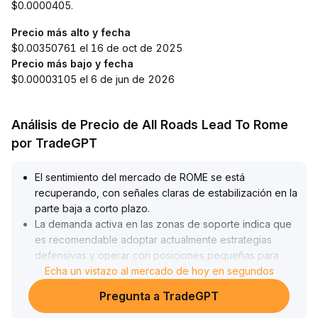
$0.0000405.
Precio más alto y fecha
$0.00350761 el 16 de oct de 2025
Precio más bajo y fecha
$0.00003105 el 6 de jun de 2026
Análisis de Precio de All Roads Lead To Rome
por TradeGPT
El sentimiento del mercado de ROME se está
recuperando, con señales claras de estabilización en la
parte baja a corto plazo
.
La demanda activa en las zonas de soporte indica que
es recomendable adoptar actualmente estrategias
defensivas y operar con posiciones pequeñas para
probar el terreno, esperando para incrementar cuando
Echa un vistazo al mercado de hoy en segundos
el volumen de operaciones aumente y se supere el
Pregunta a TradeGPT
rango de consolidación
.
A medio y largo plazo, se requiere la verificación de