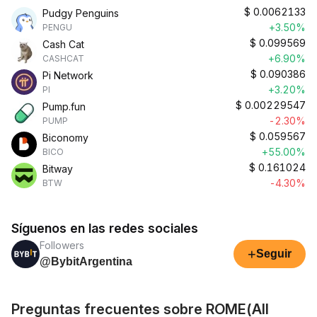
$
0.0062133
Pudgy Penguins
+3.50%
PENGU
$
0.099569
Cash Cat
+6.90%
CASHCAT
$
0.090386
Pi Network
+3.20%
PI
$
0.00229547
Pump.fun
-2.30%
PUMP
$
0.059567
Biconomy
+55.00%
BICO
$
0.161024
Bitway
-4.30%
BTW
Síguenos en las redes sociales
Followers
+
Seguir
@BybitArgentina
Preguntas frecuentes sobre ROME(All