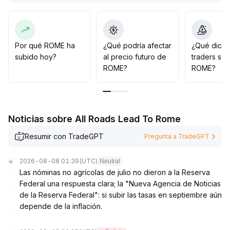
múltiples datos ya que los indicadores on-chain y los
flujos de capital aún no muestran una tendencia
sostenida de alza en conjunto
.
La estrategia general es construir posiciones de forma
Por qué ROME ha
¿Qué podría afectar
¿Qué dicen
escalonada y mantener un control riguroso del riesgo,
subido hoy?
al precio futuro de
traders so
observando la relación entre volumen y precio y
ROME?
ROME?
cualquier cambio en la tolerancia al riesgo, evitando
una exposición excesiva antes de que la tendencia sea
clara
.
Noticias sobre All Roads Lead To Rome
Resumir con TradeGPT
Pregunta a TradeGPT
2026-08-08 01:39
(UTC)
Neutral
Las nóminas no agrícolas de julio no dieron a la Reserva
Federal una respuesta clara; la "Nueva Agencia de Noticias
de la Reserva Federal": si subir las tasas en septiembre aún
depende de la inflación.