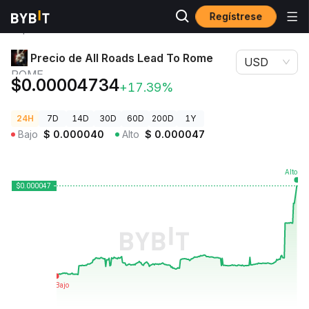
Regístrese
Precios de
Precio de All Roads Lead To Rome
Criptomonedas
ROME
Precio de All Roads Lead To Rome
USD
ROME
$0.00004734
+17.39%
24H
7D
14D
30D
60D
200D
1Y
Bajo
$
0.000040
Alto
$
0.000047