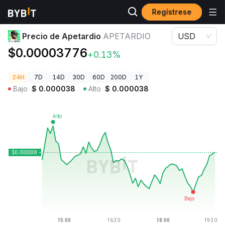
Regístrese
Precios de Criptomonedas
Precio de Apetardio APETARDIO
Precio de Apetardio
APETARDIO
USD
$0.00003776
+0.13%
24H
7D
14D
30D
60D
200D
1Y
Bajo
$
0.000038
Alto
$
0.000038