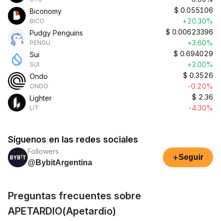
$
0.055106
Biconomy
+20.30%
BICO
$
0.00623396
Pudgy Penguins
+3.60%
PENGU
$
0.694029
Sui
+3.00%
SUI
$
0.3526
Ondo
-0.20%
ONDO
$
2.36
Lighter
-4.30%
LIT
Síguenos en las redes sociales
Followers
+
Seguir
@BybitArgentina
Preguntas frecuentes sobre
APETARDIO(Apetardio)