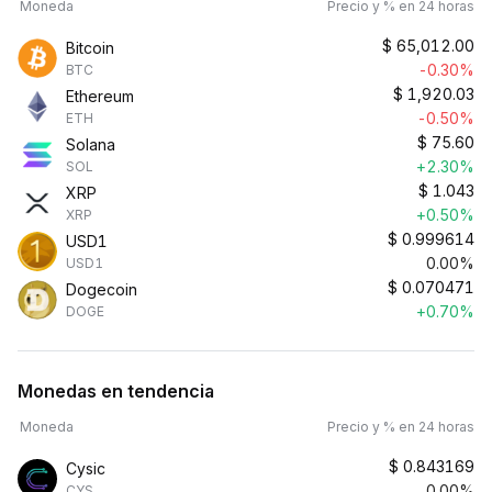
Moneda
Precio y % en 24 horas
$
65,012.00
Bitcoin
-0.30%
BTC
$
1,920.03
Ethereum
-0.50%
ETH
$
75.60
Solana
+2.30%
SOL
$
1.043
XRP
+0.50%
XRP
$
0.999614
USD1
0.00%
USD1
$
0.070471
Dogecoin
+0.70%
DOGE
Monedas en tendencia
Moneda
Precio y % en 24 horas
$
0.843169
Cysic
0.00%
CYS