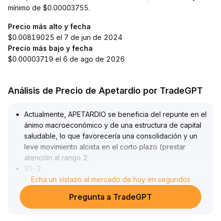
mínimo de $0.00003755.
Precio más alto y fecha
$0.00819025 el 7 de jun de 2024
Precio más bajo y fecha
$0.00003719 el 6 de ago de 2026
Análisis de Precio de Apetardio por TradeGPT
Actualmente, APETARDIO se beneficia del repunte en el
ánimo macroeconómico y de una estructura de capital
saludable, lo que favorecería una consolidación y un
leve movimiento alcista en el corto plazo (prestar
atención al rango 2
.
30-2
.
65)
Echa un vistazo al mercado de hoy en segundos
.
Sin embargo, hay que estar alerta a las divergencias
Pregunta a TradeGPT
entre precio y momentum dominadas por el flujo de
capital; si la fuerza compradora se debilita, aumentan