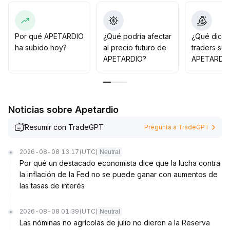
los riesgos de corrección
.
Se recomienda a los inversores de corto y mediano
plazo construir posiciones gradualmente, ajustar
dinámicamente los niveles de toma de ganancias,
Por qué APETARDIO
¿Qué podría afectar
¿Qué dicen
seguir de cerca el volumen de operaciones y el
ha subido hoy?
al precio futuro de
traders so
comportamiento en la zona clave de resistencia en 2
.
APETARDIO?
APETARDI
70, y gestionar la exposición para prevenir ajustes
inesperados
.
Noticias sobre Apetardio
Resumir con TradeGPT
Pregunta a TradeGPT
2026-08-08 13:17
(UTC)
Neutral
Por qué un destacado economista dice que la lucha contra
la inflación de la Fed no se puede ganar con aumentos de
las tasas de interés
2026-08-08 01:39
(UTC)
Neutral
Las nóminas no agrícolas de julio no dieron a la Reserva