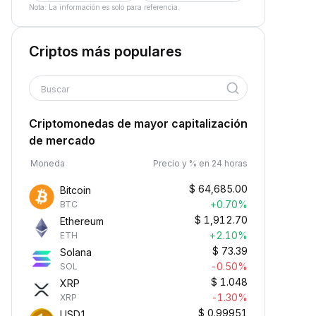
Nota: La información es solo para referencia.
Criptos más populares
Buscar
Criptomonedas de mayor capitalización
de mercado
Moneda
Precio y % en 24 horas
$
64,685.00
Bitcoin
+0.70%
BTC
$
1,912.70
Ethereum
+2.10%
ETH
$
73.39
Solana
-0.50%
SOL
$
1.048
XRP
-1.30%
XRP
$
0.99951
USD1