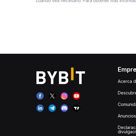
cuando sea necesario. Para obtener más informac
Empr
Acerca d
Descubr
Comunida
Anuncios
Declarac
divulgac