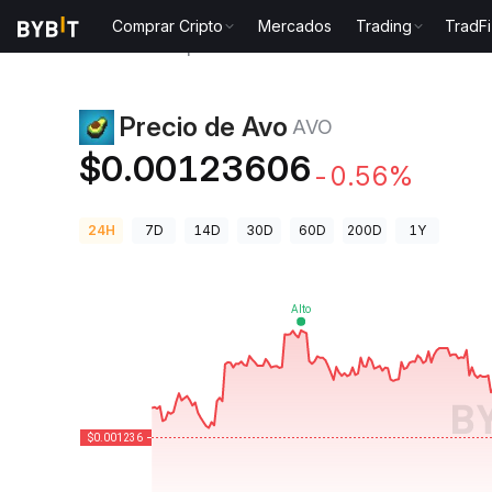
Comprar Cripto
Mercados
Trading
TradFi
Precios de Criptomonedas
Precio de Avo AVO
Precio de Avo
AVO
$0.00123606
-0.56%
24H
7D
14D
30D
60D
200D
1Y