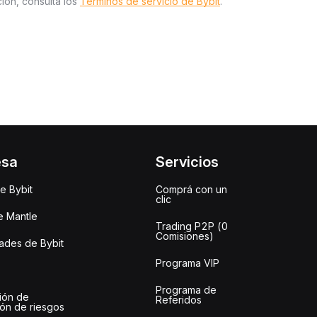
ión, consulta los
Términos de servicio de Bybit
.
esa
Servicios
e Bybit
Comprá con un
clic
e Mantle
Trading P2P (0
Comisiones)
des de Bybit
Programa VIP
Programa de
ión de
Referidos
ión de riesgos