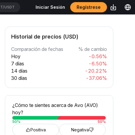
Regístrese
Iniciar Sesión
T/USDT
Historial de precios (USD)
Comparación de fechas
% de cambio
Hoy
-0.56%
7 días
-6.50%
14 días
-20.22%
30 días
-37.06%
¿Cómo te sientes acerca de Avo (AVO)
hoy?
50
%
50
%
Positiva
Negativa