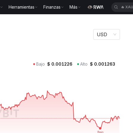
Herramientas
Finanzas
Más
🔥
XAU
USD
Bajo
$
0.001226
Alto
$
0.001263