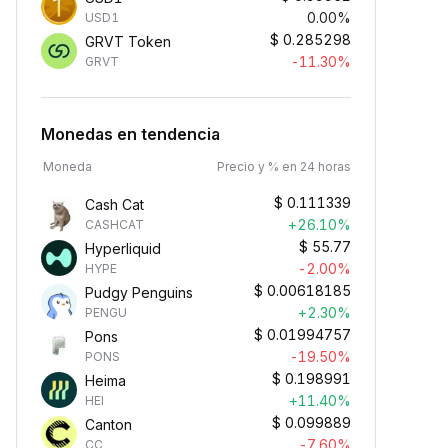
0.00%
USD1
$
0.285298
GRVT Token
-11.30%
GRVT
Monedas en tendencia
Moneda
Precio y % en 24 horas
$
0.111339
Cash Cat
+26.10%
CASHCAT
$
55.77
Hyperliquid
-2.00%
HYPE
$
0.00618185
Pudgy Penguins
+2.30%
PENGU
$
0.01994757
Pons
-19.50%
PONS
$
0.198991
Heima
+11.40%
HEI
$
0.099889
Canton
-7.60%
CC