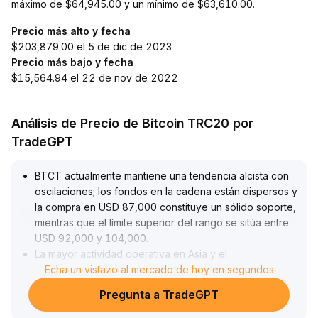
máximo de $64,945.00 y un mínimo de $63,610.00.
Precio más alto y fecha
$203,879.00 el 5 de dic de 2023
Precio más bajo y fecha
$15,564.94 el 22 de nov de 2022
Análisis de Precio de Bitcoin TRC20 por
TradeGPT
BTCT actualmente mantiene una tendencia alcista con
oscilaciones; los fondos en la cadena están dispersos y
la compra en USD 87,000 constituye un sólido soporte,
mientras que el límite superior del rango se sitúa entre
USD 92,000 y 104,000
.
La mayor actividad operativa en Asia y el
posicionamiento alcista en opciones empujan la
Echa un vistazo al mercado de hoy en segundos
volatilidad a niveles elevados y mejoran la preferencia
Pregunta a TradeGPT
por el riesgo en el corto plazo
.
Recomendación: mantener posiciones largas por