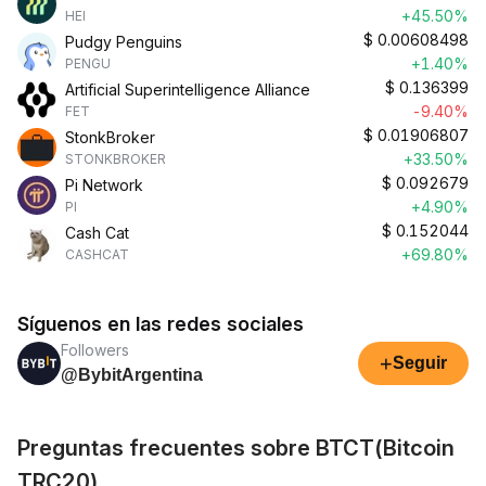
+45.50%
HEI
$
0.00608498
Pudgy Penguins
+1.40%
PENGU
$
0.136399
Artificial Superintelligence Alliance
-9.40%
FET
$
0.01906807
StonkBroker
+33.50%
STONKBROKER
$
0.092679
Pi Network
+4.90%
PI
$
0.152044
Cash Cat
+69.80%
CASHCAT
Síguenos en las redes sociales
Followers
+
Seguir
@BybitArgentina
Preguntas frecuentes sobre BTCT(Bitcoin
TRC20)