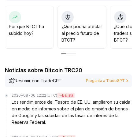
encima de USD 87,000, atentos a la posibilidad de una
ruptura a la baja con gran volumen; a mediano plazo, se
pueden establecer posiciones cerca del soporte,
esperando catalizadores macroeconómicos positivos
Por qué BTCT ha
¿Qué podría afectar
¿Qué dicen
para un nuevo impulso alcista
.
subido hoy?
al precio futuro de
traders so
BTCT?
BTCT?
Noticias sobre Bitcoin TRC20
Resumir con TradeGPT
Pregunta a TradeGPT
2026-08-06 12:22
(UTC)
Bajista
Los rendimientos del Tesoro de EE. UU. ampliaron su caída
en medio de informes sobre el plan de emisión de bonos
de Google y las subidas de las tasas de interés de la
Reserva Federal.