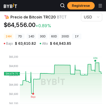
Regístrese
Precios de Criptomonedas
Precio de Bitcoin TRC20 BTCT
Precio de Bitcoin TRC20
BTCT
USD
$64,556.00
+0.89%
24H
7D
14D
30D
60D
200D
1Y
Bajo
$
63,610.82
Alto
$
64,943.85