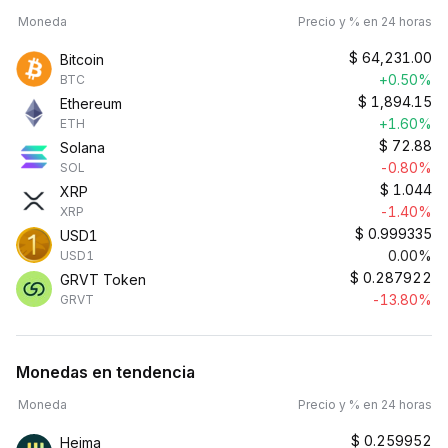
Moneda
Precio y % en 24 horas
$
64,231.00
Bitcoin
+0.50%
BTC
$
1,894.15
Ethereum
+1.60%
ETH
$
72.88
Solana
-0.80%
SOL
$
1.044
XRP
-1.40%
XRP
$
0.999335
USD1
0.00%
USD1
$
0.287922
GRVT Token
-13.80%
GRVT
Monedas en tendencia
Moneda
Precio y % en 24 horas
$
0.259952
Heima