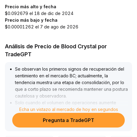
Precio más alto y fecha
$0.092679 el 18 de dic de 2024
Precio más bajo y fecha
$0.00001262 el 7 de ago de 2026
Análisis de Precio de Blood Crystal por
TradeGPT
Se observan los primeros signos de recuperación del
sentimiento en el mercado BC; actualmente, la
tendencia muestra una etapa de consolidación, por lo
que a corto plazo se recomienda mantener una postura
cautelosa y observadora
.
Solo cuando el volumen de operaciones aumente
significativamente y se confirme una ruptura mediante
Echa un vistazo al mercado de hoy en segundos
indicadores técnicos clave como el MACD, se podrá
Pregunta a TradeGPT
considerar aumentar posiciones
.
Si el soporte (rango de referencia $X-Y) se pierde,
será necesario reducir la exposición al riesgo y