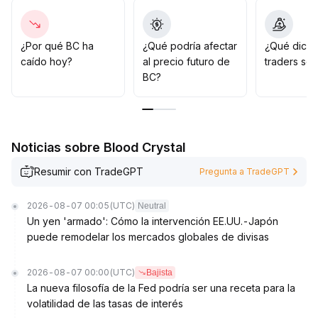
monitorear de cerca el flujo de fondos y cambios en el
sentimiento del mercado
.
¿Por qué BC ha
¿Qué podría afectar
¿Qué dicen
caído hoy?
al precio futuro de
traders so
BC?
Noticias sobre Blood Crystal
Resumir con TradeGPT
Pregunta a TradeGPT
2026-08-07 00:05
(UTC)
Neutral
Un yen 'armado': Cómo la intervención EE.UU.-Japón
puede remodelar los mercados globales de divisas
2026-08-07 00:00
(UTC)
Bajista
La nueva filosofía de la Fed podría ser una receta para la
volatilidad de las tasas de interés