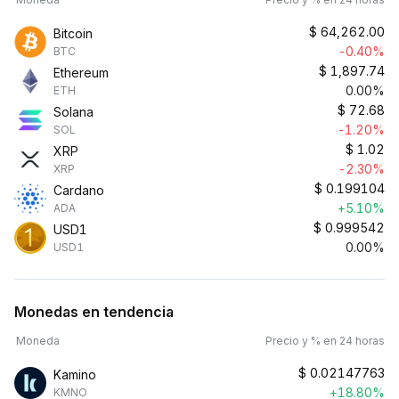
$
64,262.00
Bitcoin
-0.40%
BTC
$
1,897.74
Ethereum
0.00%
ETH
$
72.68
Solana
-1.20%
SOL
$
1.02
XRP
-2.30%
XRP
$
0.199104
Cardano
+5.10%
ADA
$
0.999542
USD1
0.00%
USD1
Monedas en tendencia
Moneda
Precio y % en 24 horas
$
0.02147763
Kamino
+18.80%
KMNO