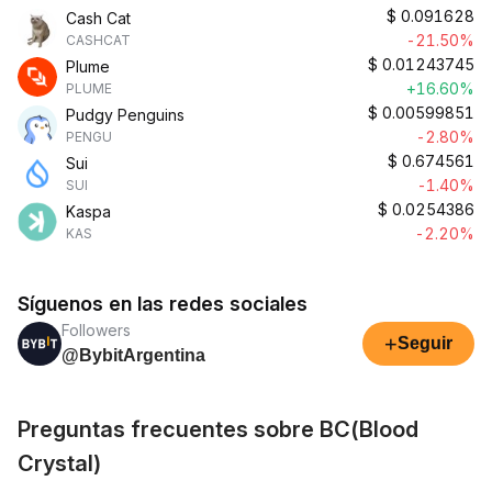
$
0.091628
Cash Cat
-21.50%
CASHCAT
$
0.01243745
Plume
+16.60%
PLUME
$
0.00599851
Pudgy Penguins
-2.80%
PENGU
$
0.674561
Sui
-1.40%
SUI
$
0.0254386
Kaspa
-2.20%
KAS
Síguenos en las redes sociales
Followers
+
Seguir
@BybitArgentina
Preguntas frecuentes sobre BC(Blood
Crystal)