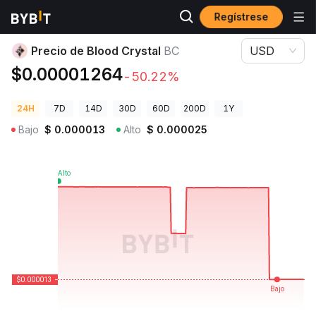
Regístrese
Precios de Criptomonedas
Precio de Blood Crystal BC
Precio de Blood Crystal
BC
USD
$0.00001264
-50.22%
24H
7D
14D
30D
60D
200D
1Y
Bajo
$
0.000013
Alto
$
0.000025