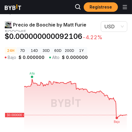
Regístrese
Precios de
Precio de Boochie by Matt Furie
Criptomonedas
BOOCHIE
Precio de Boochie by Matt Furie
USD
BOOCHIE
$0.000000000092106
-4.22%
24H
7D
14D
30D
60D
200D
1Y
Bajo
$
0.000000
Alto
$
0.000000