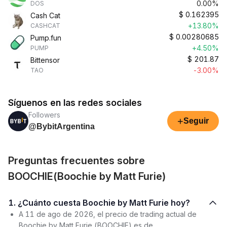
0.00%
DOS
$
0.162395
Cash Cat
+13.80%
CASHCAT
$
0.00280685
Pump.fun
+4.50%
PUMP
$
201.87
Bittensor
-3.00%
TAO
Síguenos en las redes sociales
Followers
+
Seguir
@BybitArgentina
Preguntas frecuentes sobre
BOOCHIE(Boochie by Matt Furie)
1. ¿Cuánto cuesta Boochie by Matt Furie hoy?
A 11 de ago de 2026, el precio de trading actual de
Boochie by Matt Furie (BOOCHIE) es de