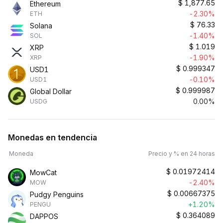
$
1,877.65
Ethereum
-2.30%
ETH
$
76.33
Solana
-1.40%
SOL
$
1.019
XRP
-1.90%
XRP
$
0.999347
USD1
-0.10%
USD1
$
0.999987
Global Dollar
0.00%
USDG
Monedas en tendencia
Moneda
Precio y % en 24 horas
$
0.01972414
MowCat
-2.40%
MOW
$
0.00667375
Pudgy Penguins
+1.20%
PENGU
$
0.364089
DAPPOS