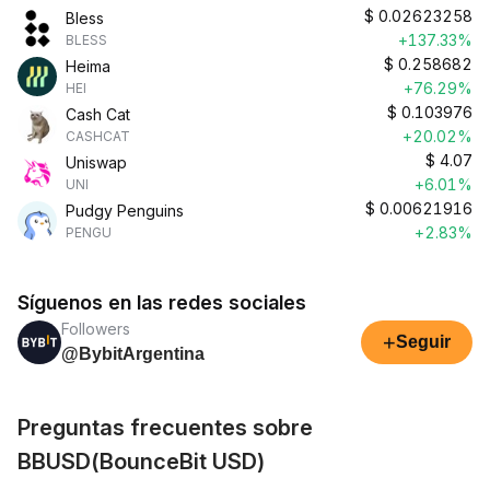
$
0.02623258
Bless
+137.33%
BLESS
$
0.258682
Heima
+76.29%
HEI
$
0.103976
Cash Cat
+20.02%
CASHCAT
$
4.07
Uniswap
+6.01%
UNI
$
0.00621916
Pudgy Penguins
+2.83%
PENGU
Síguenos en las redes sociales
Followers
+
Seguir
@BybitArgentina
Preguntas frecuentes sobre
BBUSD(BounceBit USD)