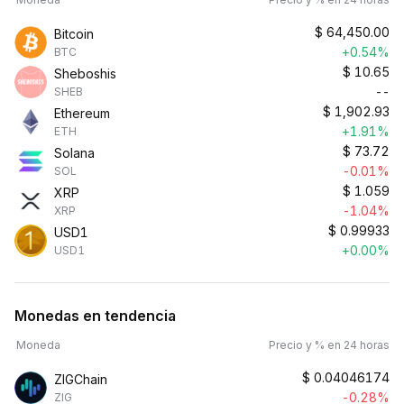
$
64,450.00
Bitcoin
+0.54%
BTC
$
10.65
Sheboshis
--
SHEB
$
1,902.93
Ethereum
+1.91%
ETH
$
73.72
Solana
-0.01%
SOL
$
1.059
XRP
-1.04%
XRP
$
0.99933
USD1
+0.00%
USD1
Monedas en tendencia
Moneda
Precio y % en 24 horas
$
0.04046174
ZIGChain
-0.28%
ZIG