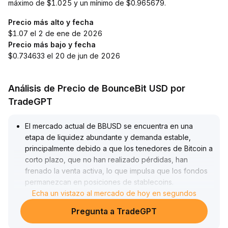
máximo de $1.025 y un mínimo de $0.965679.
Precio más alto y fecha
$1.07 el 2 de ene de 2026
Precio más bajo y fecha
$0.734633 el 20 de jun de 2026
Análisis de Precio de BounceBit USD por
TradeGPT
El mercado actual de BBUSD se encuentra en una
etapa de liquidez abundante y demanda estable,
principalmente debido a que los tenedores de Bitcoin a
corto plazo, que no han realizado pérdidas, han
frenado la venta activa, lo que impulsa que los fondos
permanezcan en posiciones de stablecoins
.
Sin embargo, se debe prestar atención a que, si Bitcoin
Echa un vistazo al mercado de hoy en segundos
rompe el nivel clave de USD 100,000, las ventas para
Pregunta a TradeGPT
tomar ganancias a corto plazo provocarán una
reentrada y contracción temporal de la liquidez de