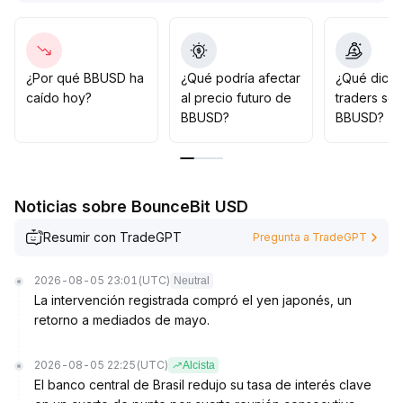
BBUSD
.
En cuanto a estrategia, se recomienda mantener una
gestión dinámica de posiciones en BBUSD, monitorear
los cambios de liquidez y los riesgos de movimiento
¿Por qué BBUSD ha
¿Qué podría afectar
¿Qué dicen
rápido de fondos después del quiebre de niveles
caído hoy?
al precio futuro de
traders so
clave de Bitcoin, y responder de manera flexible ante
BBUSD?
BBUSD?
posibles fluctuaciones de liquidez
.
Noticias sobre BounceBit USD
Resumir con TradeGPT
Pregunta a TradeGPT
2026-08-05 23:01
(UTC)
Neutral
La intervención registrada compró el yen japonés, un
retorno a mediados de mayo.
2026-08-05 22:25
(UTC)
Alcista
El banco central de Brasil redujo su tasa de interés clave