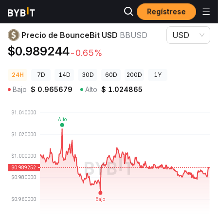
Regístrese
Precios de Criptomonedas
Precio de BounceBit USD BBUSD
Precio de BounceBit USD
BBUSD
USD
$0.989244
-0.65%
24H
7D
14D
30D
60D
200D
1Y
Bajo
$
0.965679
Alto
$
1.024865