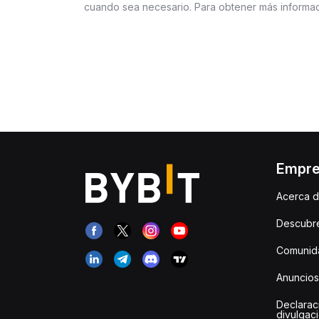
cuando sea necesario. Para obtener más informac
Empr
Acerca d
Descubr
Comunida
Anuncios
Declarac
divulgac