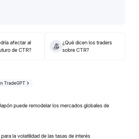
l sentimiento de riesgo externo y el volumen de
es en función del volumen negociado y la correlación con
s de giro del mercado
.
ría afectar al
¿Qué dicen los traders
futuro de CTR?
sobre CTR?
on TradeGPT
Japón puede remodelar los mercados globales de
para la volatilidad de las tasas de interés