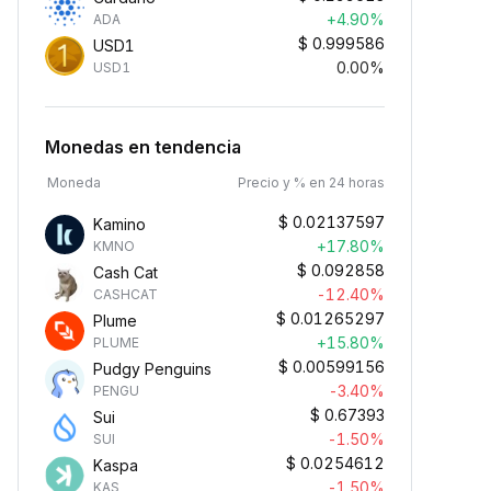
+4.90%
ADA
$
0.999586
USD1
0.00%
USD1
Monedas en tendencia
Moneda
Precio y % en 24 horas
$
0.02137597
Kamino
+17.80%
KMNO
$
0.092858
Cash Cat
-12.40%
CASHCAT
$
0.01265297
Plume
+15.80%
PLUME
$
0.00599156
Pudgy Penguins
-3.40%
PENGU
$
0.67393
Sui
-1.50%
SUI
$
0.0254612
Kaspa
-1.50%
KAS