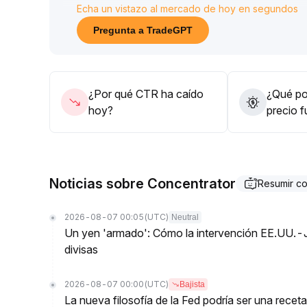
Echa un vistazo al mercado de hoy en segundos
0080, aunque sigue siendo necesario monitorear e
operaciones
.
Pregunta a TradeGPT
Se recomienda ajustar dinámicamente las posicion
el sector tecnológico, para aprovechar los punto
¿Por qué CTR ha caído
¿Qué pod
hoy?
precio 
Noticias sobre Concentrator
Resumir c
2026-08-07 00:05
(UTC)
Neutral
Un yen 'armado': Cómo la intervención EE.UU.-
divisas
2026-08-07 00:00
(UTC)
Bajista
La nueva filosofía de la Fed podría ser una receta 