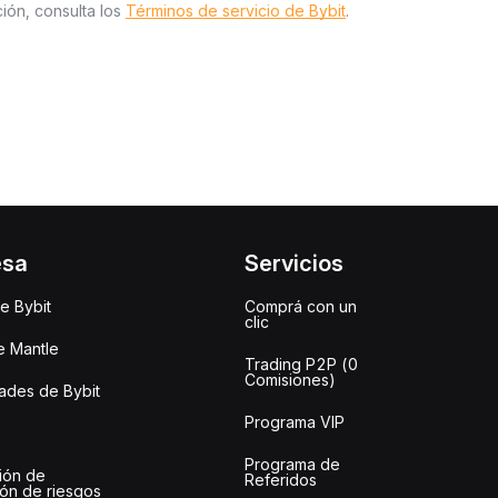
ión, consulta los
Términos de servicio de Bybit
.
esa
Servicios
e Bybit
Comprá con un
clic
e Mantle
Trading P2P (0
Comisiones)
des de Bybit
Programa VIP
Programa de
ión de
Referidos
ión de riesgos