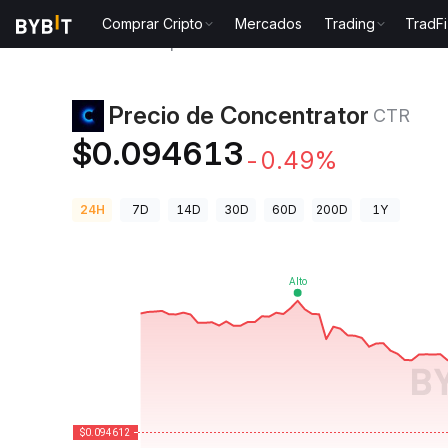
Comprar Cripto
Mercados
Trading
TradFi
Precios de Criptomonedas
Precio de Concentrator
Precio de Concentrator
CTR
$0.094613
-0.49%
24H
7D
14D
30D
60D
200D
1Y