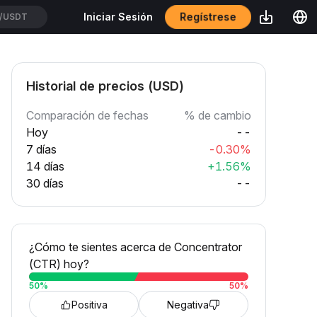
Regístrese
Iniciar Sesión
SSUSDT
Historial de precios (USD)
Comparación de fechas
% de cambio
Hoy
--
7 días
-0.30%
14 días
+1.56%
30 días
--
¿Cómo te sientes acerca de Concentrator
(CTR) hoy?
50
%
50
%
Positiva
Negativa