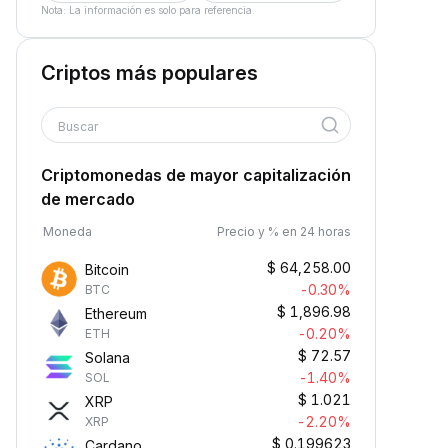
Nota: La información es solo para referencia.
Criptos más populares
Buscar
Criptomonedas de mayor capitalización
de mercado
Moneda
Precio y % en 24 horas
$
64,258.00
Bitcoin
-0.30%
BTC
$
1,896.98
Ethereum
-0.20%
ETH
$
72.57
Solana
-1.40%
SOL
$
1.021
XRP
-2.20%
XRP
$
0.199623
Cardano