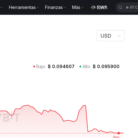
Herramientas
Finanzas
Más
🔥
BLE
 CTR
USD
Bajo
$
0.094607
Alto
$
0.095900