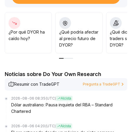
20) y soporte (nivel inferior de defensa en 2
.
80)
.
Si se produce una ruptura con aumento de volumen por
encima de la resistencia, se puede considerar aumentar
posiciones largas tras confirmación de retroceso,
¿Por qué DYOR ha
¿Qué podría afectar
¿Qué dicen
ajustando dinámicamente el stop loss hacia arriba; si se
caído hoy?
al precio futuro de
traders so
pierde el soporte, se debe salir de la posición de
DYOR?
DYOR?
manera decidida para minimizar el riesgo de
retrocesos
.
En general, se mantiene una actitud prudente pero
optimista, y es fundamental evitar operar contra la
Noticias sobre Do Your Own Research
tendencia
.
Resumir con TradeGPT
Pregunta a TradeGPT
2026-08-06 08:35
(UTC)
Alcista
Dólar australiano: Pausa inquieta del RBA – Standard
Chartered
2026-08-06 04:20
(UTC)
Alcista