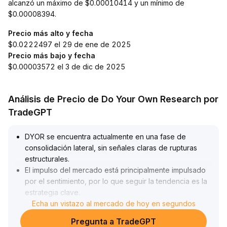
alcanzó un máximo de $0.00010414 y un mínimo de
$0.00008394.
Precio más alto y fecha
$0.0222497 el 29 de ene de 2025
Precio más bajo y fecha
$0.00003572 el 3 de dic de 2025
Análisis de Precio de Do Your Own Research por
TradeGPT
DYOR se encuentra actualmente en una fase de
consolidación lateral, sin señales claras de rupturas
estructurales
.
El impulso del mercado está principalmente impulsado
por el sentimiento, por lo que seguir la tendencia es la
estrategia clave
.
Se recomienda a los inversores prestar especial
Echa un vistazo al mercado de hoy en segundos
atención a las zonas críticas de resistencia (nivel
Pregunta a TradeGPT
superior en 3
.