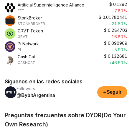
$
0.1392
Artificial Superintelligence Alliance
-7.80%
FET
$
0.01780441
StonkBroker
+21.60%
STONKBROKER
$
0.284703
GRVT Token
-16.80%
GRVT
$
0.090909
Pi Network
+5.90%
PI
$
0.132681
Cash Cat
+46.60%
CASHCAT
Síguenos en las redes sociales
Followers
+
Seguir
@BybitArgentina
Preguntas frecuentes sobre DYOR(Do Your
Own Research)