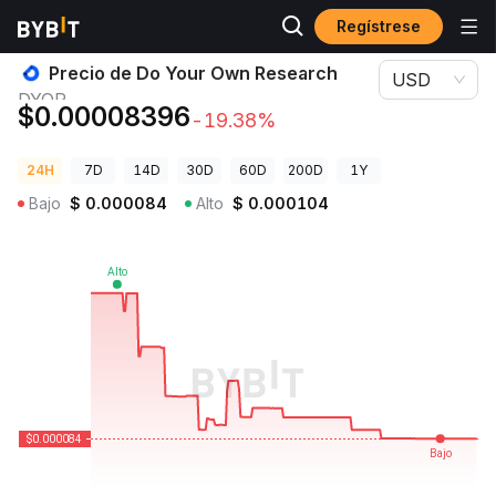
Regístrese
Precios de Criptomonedas
Precio de Do Your Own Research DYOR
Precio de Do Your Own Research
USD
DYOR
$0.00008396
-19.38%
24H
7D
14D
30D
60D
200D
1Y
Bajo
$
0.000084
Alto
$
0.000104