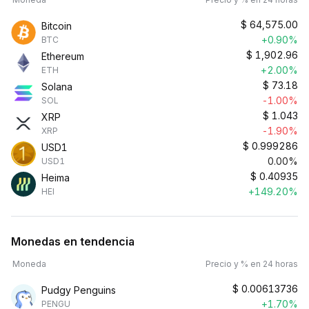
$
64,575.00
Bitcoin
+0.90%
BTC
$
1,902.96
Ethereum
+2.00%
ETH
$
73.18
Solana
-1.00%
SOL
$
1.043
XRP
-1.90%
XRP
$
0.999286
USD1
0.00%
USD1
$
0.40935
Heima
+149.20%
HEI
Monedas en tendencia
Moneda
Precio y % en 24 horas
$
0.00613736
Pudgy Penguins
+1.70%
PENGU