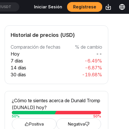
Regístrese
Iniciar Sesión
/USDT
Historial de precios (USD)
Comparación de fechas
% de cambio
Hoy
--
7 días
-6.49%
14 días
-6.87%
30 días
-19.68%
¿Cómo te sientes acerca de Dunald Tromp
(DUNALD) hoy?
50
%
50
%
Positiva
Negativa