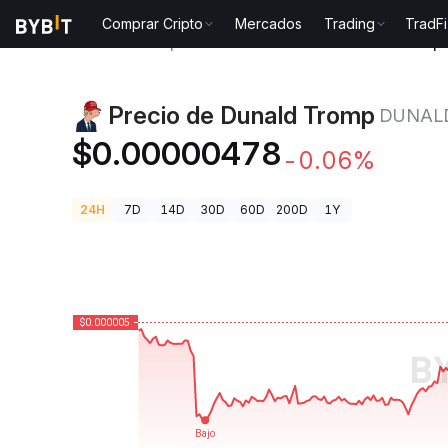
Comprar Cripto
Mercados
Trading
TradFi
Precios de Criptomonedas
Precio de Dunald Trom
Precio de Dunald Tromp
DUNAL
$0.00000478
-0.06%
24H
7D
14D
30D
60D
200D
1Y