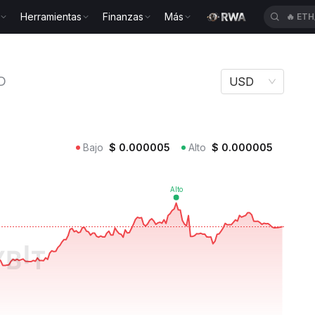
Herramientas
Finanzas
Más
🔥
ETH
p DUNALD
D
USD
Bajo
$
0.000005
Alto
$
0.000005