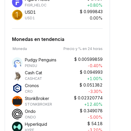
+0.80%
FIGR_HELOC
$
0.999843
USD1
0.00%
USD1
Monedas en tendencia
Moneda
Precio y % en 24 horas
$
0.00599859
Pudgy Penguins
-0.40%
PENGU
$
0.094993
Cash Cat
+1.00%
CASHCAT
$
0.051382
Cronos
-3.30%
CRO
$
0.02320774
StonkBroker
+12.40%
STONKBROKER
$
0.349078
Ondo
-5.00%
ONDO
$
54.18
Hyperliquid
-3.20%
HYPE