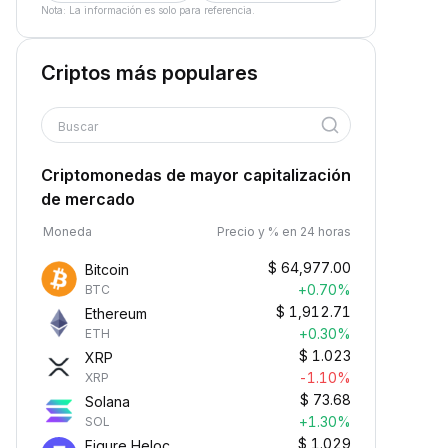
Nota: La información es solo para referencia.
Criptos más populares
Buscar
Criptomonedas de mayor capitalización
de mercado
Moneda
Precio y % en 24 horas
$
64,977.00
Bitcoin
+0.70%
BTC
$
1,912.71
Ethereum
+0.30%
ETH
$
1.023
XRP
-1.10%
XRP
$
73.68
Solana
+1.30%
SOL
$
1.029
Figure Heloc